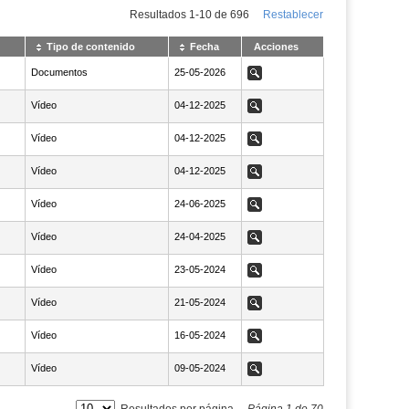
Resultados
1
-
10
de
696
Restablecer
Tipo de contenido
Fecha
Acciones
Documentos
NaN25-05-2026
25-05-2026
Ver
Vídeo
NaN04-12-2025
04-12-2025
Ver
Vídeo
NaN04-12-2025
04-12-2025
Ver
Vídeo
NaN04-12-2025
04-12-2025
Ver
Vídeo
NaN24-06-2025
24-06-2025
Ver
Vídeo
NaN24-04-2025
24-04-2025
Ver
Vídeo
NaN23-05-2024
23-05-2024
Ver
Vídeo
NaN21-05-2024
21-05-2024
Ver
Vídeo
NaN16-05-2024
16-05-2024
Ver
Vídeo
NaN09-05-2024
09-05-2024
Ver