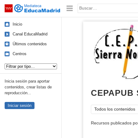
Mediateca de EducaMadrid
Saltar navegación
Palabra o frase:
Inicio
Canal EducaMadrid
Últimos contenidos
Centros
Tipo de contenido:
Inicia sesión para aportar
contenidos, crear listas de
CEPAPUB 
reproducción...
Iniciar sesión
Todos los contenidos
Recursos publicados por