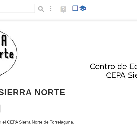
Búsqueda avanzada
Ayuda
(en
ventana
nueva)
SIERRA NORTE
Tipo de contenido:
 el CEPA Sierra Norte de Torrelaguna.