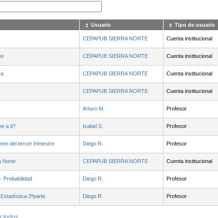
Usuario
Tipo de usuario
CEPAPUB SIERRA NORTE
Cuenta institucional
os
CEPAPUB SIERRA NORTE
Cuenta institucional
ca
CEPAPUB SIERRA NORTE
Cuenta institucional
CEPAPUB SIERRA NORTE
Cuenta institucional
Arturo M.
Profesor
e a ti?
Isabel S.
Profesor
en del tercer trimestre
Diego R.
Profesor
a Norte
CEPAPUB SIERRA NORTE
Cuenta institucional
 Probabilidad
Diego R.
Profesor
Estadística 2ªparte
Diego R.
Profesor
r todos