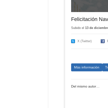
Felicitación N
Subido el
13 de diciembr
X (Twitter)
Más información
T
Del mismo autor…