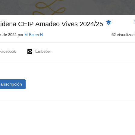
avideña CEIP Amadeo Vives 2024/25
-
Contenido
educativo
e de 2024
por
M Belen H.
52
visualizac
Facebook
Embeber
ranscripción