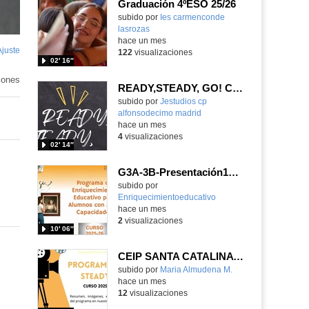
Graduación 4ºESO 25/26
Contenido educativo.
subido por
Ies carmenconde
lasrozas
-
hace un mes
Ajuste
de
122
visualizaciones
02′ 16″
pantalla
iones
READY,STEADY, GO! CEIP ALFONSO X EL SABIO
Contenido educativo.
subido por
Jestudios cp
alfonsodecimo madrid
-
hace un mes
4
visualizaciones
02′ 14″
G3A-3B-Presentación1Resumen Proyecto anual 25-26
Contenido educativo.
subido por
Enriquecimientoeducativo
-
hace un mes
2
visualizaciones
10′ 06″
CEIP SANTA CATALINA PROGRAMA READY, STEADY, GO! 2025-26
Contenido educativo.
subido por
Maria Almudena M.
-
hace un mes
12
visualizaciones