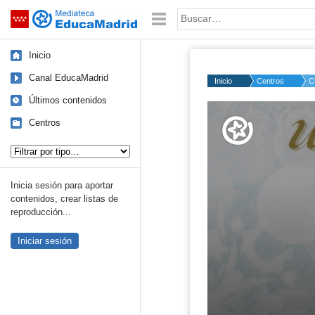
Mediateca de EducaMadrid
Saltar navegación
Palabra o frase:
Inicio
Canal EducaMadrid
Inicio
Centros
C
Últimos contenidos
Volume
50%
Centros
Tipo de contenido:
Inicia sesión para aportar
contenidos, crear listas de
reproducción...
Iniciar sesión