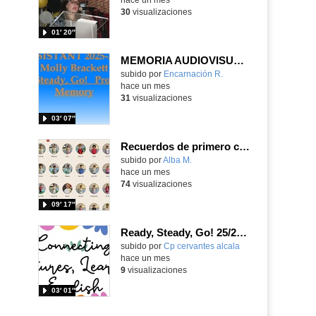
30
visualizaciones
01′ 20″
MEMORIA AUDIOVISUAL PROYECTO READY, STEADY, GO CEIP LA LATINA
Contenido educativo.
subido por
Encarnación R.
-
hace un mes
31
visualizaciones
03′ 07″
Recuerdos de primero curso 25/26
subido por
Alba M.
-
hace un mes
74
visualizaciones
09′ 17″
Ready, Steady, Go! 25/26: Connecting Cultures, Learning English
Contenido educativo.
subido por
Cp cervantes alcala
-
hace un mes
9
visualizaciones
03′ 01″