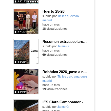
03′ 16″
Huerto 25-26
subido por
Tic ies quevedo
madrid
-
hace un mes
18
visualizaciones
07′ 20″
Resumen extraescolares IES Clara Campoamor 25-26
subido por
Jaime G.
-
hace un mes
69
visualizaciones
03′ 25″
Robótica 2026_paso a nivel
Contenido educativo.
subido por
Tic ies garciamarquez
madrid
-
hace un mes
19
visualizaciones
00′ 21″
IES Clara Campoamor - Graduación 2º Bachillerato 25-26
subido por
Jaime G.
-
hace un mes