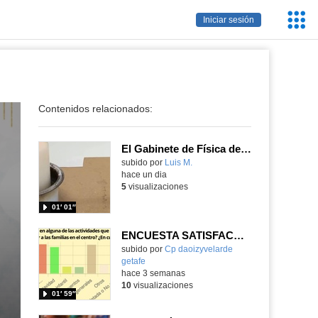
Servic
Iniciar sesión
Educa
Contenidos relacionados:
El Gabinete de Física del IES Enrique Tierno Galván de Parla (Curso 25-26)
Contenido educativo.
subido por
Luis M.
-
hace un dia
5
visualizaciones
01′ 01″
ENCUESTA SATISFACCIÓN 25-26
Contenido educativo.
subido por
Cp daoizyvelarde
getafe
-
hace 3 semanas
10
visualizaciones
01′ 59″