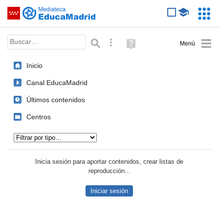
Mediateca de EducaMadrid
Saltar navegación
Servic
Educa
Palabra o frase:
Búsqueda avanzada
Ayuda
(en
ventana
Inicio
nueva)
Canal EducaMadrid
Últimos contenidos
Centros
Tipo de contenido:
Inicia sesión para aportar contenidos, crear listas de
reproducción...
Iniciar sesión