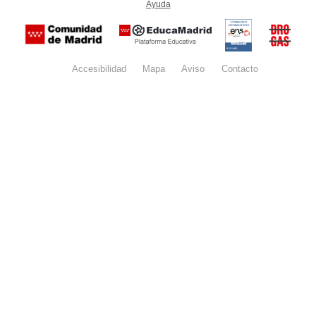
Ayuda
(en ventana nueva)
Certificación
Buzón
de
anónim
conformidad
del Pla
con el
Regiona
Esquema
contra l
Nacional de
Accesibilidad
Mapa
web
Aviso
legal
Contacto
Drogas 
Seguridad
la
(categoría
Comunid
MEDIA). El
de Madr
documento
se abrirá en
ventana
nueva.