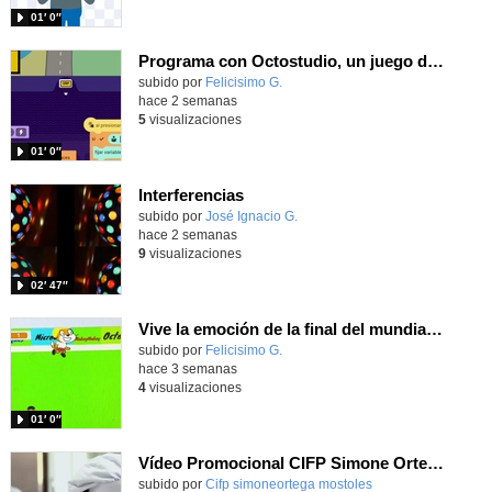
01′ 0″
Programa con Octostudio, un juego de Educación Víal cruzando un paso de cebra.
Contenido educativo.
subido por
Felicisimo G.
-
hace 2 semanas
5
visualizaciones
01′ 0″
Interferencias
Contenido educativo.
subido por
José Ignacio G.
-
hace 2 semanas
9
visualizaciones
02′ 47″
Vive la emoción de la final del mundial 2026, programando con Scratch un juego de toques.
Contenido educativo.
subido por
Felicisimo G.
-
hace 3 semanas
4
visualizaciones
01′ 0″
Vídeo Promocional CIFP Simone Ortega
Contenido educativo.
subido por
Cifp simoneortega mostoles
-