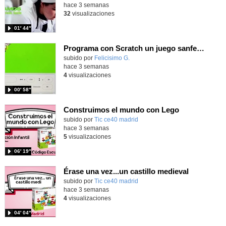
hace 3 semanas
32
visualizaciones
01′ 44″
Programa con Scratch un juego sanferminero con Mikel Merino evitando toros y dando toques al balón.
Contenido educativo.
subido por
Felicisimo G.
-
hace 3 semanas
4
visualizaciones
00′ 58″
Construimos el mundo con Lego
subido por
Tic ce40 madrid
-
hace 3 semanas
5
visualizaciones
06′ 19″
Érase una vez...un castillo medieval
subido por
Tic ce40 madrid
-
hace 3 semanas
4
visualizaciones
04′ 04″