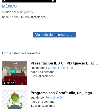
01′ 47″
MÉXICO
Contenido educativo.
subido por
M.begoña A.
-
hace 3 años
-
43
visualizaciones
Ver más del mismo autor
Contenidos relacionados:
Presentación IES CIFPD Ignacio Ellacuría
Contenido educativo.
subido por
IES Ignacio Ellacuria
-
hace una semana
5
visualizaciones
02′ 52″
Programa con OctoStudio, un juego homenajeando al House of the dead con Zombies
Contenido educativo.
subido por
Felicisimo G.
-
hace una semana
11
visualizaciones