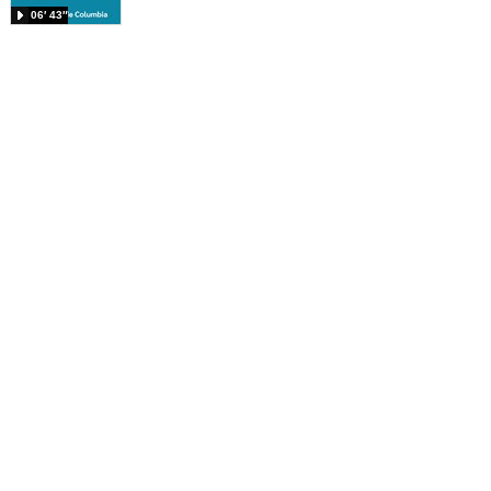
06′ 43″