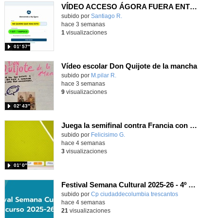
VÍDEO ACCESO ÁGORA FUERA ENTORNO ESCUELA
Contenido educativo.
subido por
Santiago R.
-
hace 3 semanas
1
visualizaciones
01′ 57″
Vídeo escolar Don Quijote de la mancha
Contenido educativo.
subido por
M.pilar R.
-
hace 3 semanas
9
visualizaciones
02′ 43″
Juega la semifinal contra Francia con un juego utilizando el ángulo para centrar a Nico Williams
Contenido educativo.
subido por
Felicisimo G.
-
hace 4 semanas
3
visualizaciones
01′ 0″
Festival Semana Cultural 2025-26 - 4º de Primaria
subido por
Cp ciudaddecolumbia trescantos
-
hace 4 semanas
21
visualizaciones