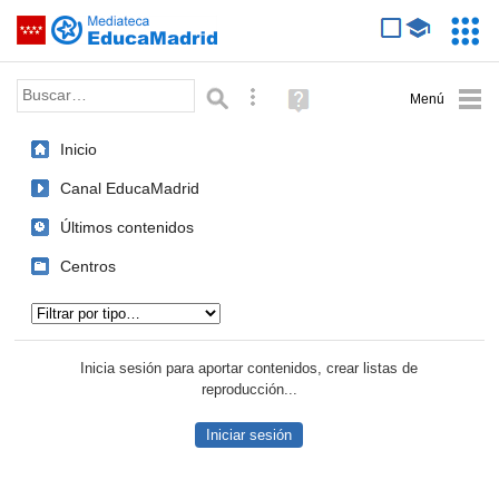
Mediateca de EducaMadrid
Saltar navegación
Servic
Educa
Palabra o frase:
Búsqueda avanzada
Ayuda
(en
ventana
Inicio
nueva)
Canal EducaMadrid
Últimos contenidos
Centros
Tipo de contenido:
Inicia sesión para aportar contenidos, crear listas de
reproducción...
Iniciar sesión