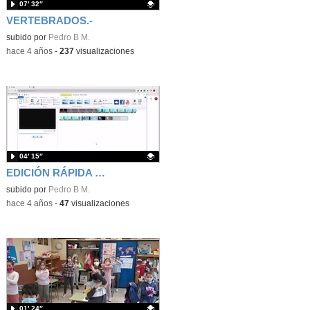
07′ 32″
VERTEBRADOS.-
Contenido educativo.
subido por
Pedro B M.
-
hace 4 años
-
237
visualizaciones
04′ 15″
EDICIÓN RÁPIDA DE VÍDEO EDUCATIVO
Contenido educativo.
subido por
Pedro B M.
-
hace 4 años
-
47
visualizaciones
01′ 24″