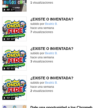
1
visualizaciones
40′ 17″
¿EXISTE O INVENTADA?
Contenido educativo.
subido por
Beatriz B.
-
hace una semana
7
visualizaciones
03′ 10″
¿EXISTE O INVENTADA?
Contenido educativo.
subido por
Beatriz B.
-
hace una semana
3
visualizaciones
02′ 01″
¿EXISTE O INVENTADA?
Contenido educativo.
subido por
Beatriz B.
-
hace una semana
2
visualizaciones
03′ 23″
Dale una oportunidad a los Chromebooks y utiliza un proyector para realizar talleres si no tienes pantallas táctiles