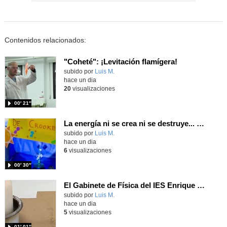
Contenidos relacionados:
"Coheté": ¡Levitación flamígera!
Contenido educativo.
subido por
Luis M.
-
hace un dia
20
visualizaciones
00′ 21″
La energía ni se crea ni se destruye... ¡se experimenta! El Tierno en la Feria Madrid es Ciencia 2026
Contenido educativo.
subido por
Luis M.
-
hace un dia
6
visualizaciones
00′ 30″
El Gabinete de Física del IES Enrique Tierno Galván de Parla (Curso 25-26)
Contenido educativo.
subido por
Luis M.
-
hace un dia
5
visualizaciones
01′ 01″