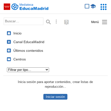
Mediateca de EducaMadrid
Saltar navegación
Servic
Educa
Palabra o frase:
Búsqueda avanzada
Ayuda
(en
ventana
Inicio
nueva)
Canal EducaMadrid
Últimos contenidos
Centros
Tipo de contenido:
Inicia sesión para aportar contenidos, crear listas de
reproducción...
Iniciar sesión