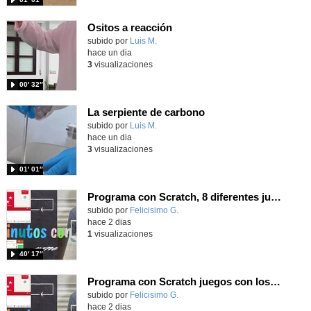
Ositos a reacción
Contenido educativo.
subido por
Luis M.
-
hace un dia
3
visualizaciones
00′ 32″
La serpiente de carbono
Contenido educativo.
subido por
Luis M.
-
hace un dia
3
visualizaciones
01′ 01″
Programa con Scratch, 8 diferentes juegos para vivir la emoción de los partidos de España en el mundial 2026
Contenido educativo.
subido por
Felicisimo G.
-
hace 2 dias
1
visualizaciones
40′ 17″
Programa con Scratch juegos con los partidos del mundial 2026 ganados por España
Contenido educativo.
subido por
Felicisimo G.
-
hace 2 dias