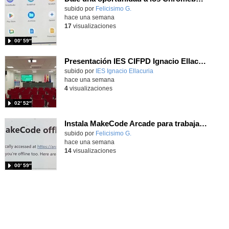
Contenido educativo.
subido por
Felicisimo G.
-
hace una semana
17
visualizaciones
00′ 59″
Presentación IES CIFPD Ignacio Ellacuría
Contenido educativo.
subido por
IES Ignacio Ellacuria
-
hace una semana
4
visualizaciones
02′ 52″
Instala MakeCode Arcade para trabajar offline en tu tablet, ordenador, Chromebook
Contenido educativo.
subido por
Felicisimo G.
-
hace una semana
14
visualizaciones
00′ 59″