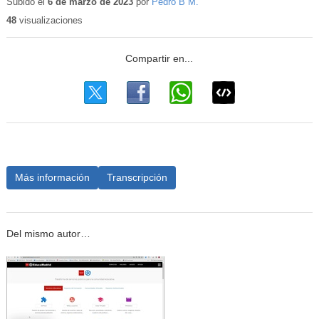
educativo
Subido el
6 de marzo de 2023
por
Pedro B M.
48
visualizaciones
Más información
Transcripción
Del mismo autor…