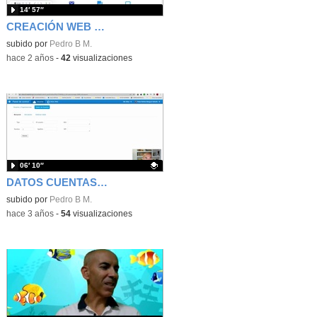
14′ 57″
CREACIÓN WEB DE CLASE
subido por
Pedro B M.
-
hace 2 años
-
42
visualizaciones
06′ 10″
DATOS CUENTAS EDUCAMADRID Y GENERACIÓN CONTRASEÑAS
Contenido educativo.
subido por
Pedro B M.
-
hace 3 años
-
54
visualizaciones