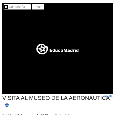
Contenido protegido…
Ajuste
d
VISITA AL MUSEO DE LA AERONÁUTICA
p
-
Contenido