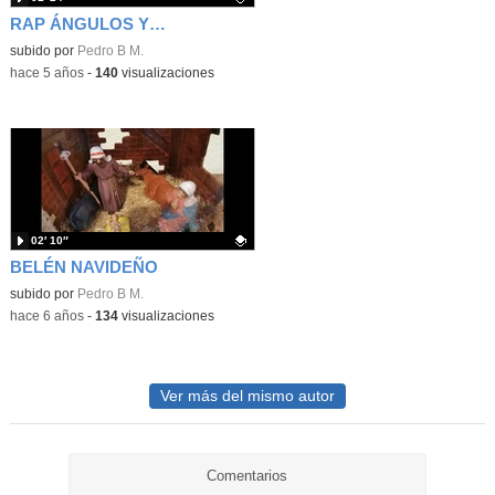
RAP ÁNGULOS Y LÍNEAS
Contenido educativo.
subido por
Pedro B M.
-
hace 5 años
-
140
visualizaciones
02′ 10″
BELÉN NAVIDEÑO
Contenido educativo.
subido por
Pedro B M.
-
hace 6 años
-
134
visualizaciones
Ver más del mismo autor
Comentarios