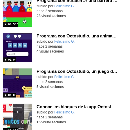
Programa con Scratch Jr una barrera que se desplaza para dar sensación de movimiento
Contenido educativo.
subido por
Felicisimo G.
-
hace 2 semanas
23
visualizaciones
06′ 50″
Programa con Octostudio, una animación utilizando la cámara para una foto y audio y texto para comunicar.
Contenido educativo.
subido por
Felicisimo G.
-
hace 2 semanas
4
visualizaciones
01′ 0″
Programa con Octostudio, un juego de Educación Víal cruzando un paso de cebra.
Contenido educativo.
subido por
Felicisimo G.
-
hace 2 semanas
5
visualizaciones
01′ 0″
Conoce los bloques de la app Octostudio, gratuito, offline y para tu tablet y móvil - Contenido educativo
Contenido educativo.
subido por
Felicisimo G.
-
hace 2 semanas
15
visualizaciones