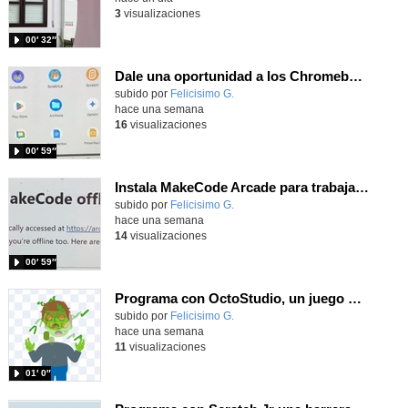
3
visualizaciones
00′ 32″
Dale una oportunidad a los Chromebooks y utiliza un proyector para realizar talleres si no tienes pantallas táctiles
Contenido educativo.
subido por
Felicisimo G.
-
hace una semana
16
visualizaciones
00′ 59″
Instala MakeCode Arcade para trabajar offline en tu tablet, ordenador, Chromebook
Contenido educativo.
subido por
Felicisimo G.
-
hace una semana
14
visualizaciones
00′ 59″
Programa con OctoStudio, un juego homenajeando al House of the dead con Zombies
Contenido educativo.
subido por
Felicisimo G.
-
hace una semana
11
visualizaciones
01′ 0″