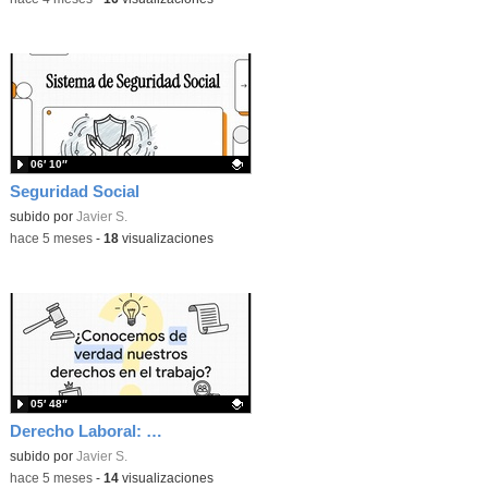
06′ 10″
Seguridad Social
Contenido educativo.
subido por
Javier S.
-
hace 5 meses
-
18
visualizaciones
05′ 48″
Derecho Laboral: Principios, Contratos, Jornada y Conflicto laboral
Contenido educativo.
subido por
Javier S.
-
hace 5 meses
-
14
visualizaciones