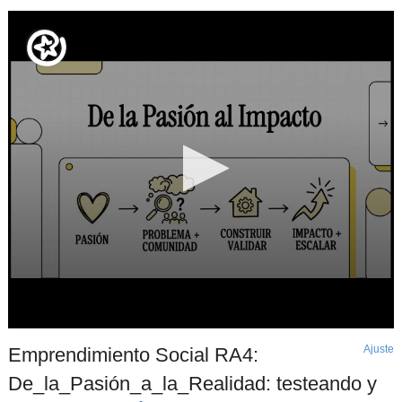
Ajuste
d
Emprendimiento Social RA4:
p
De_la_Pasión_a_la_Realidad: testeando y