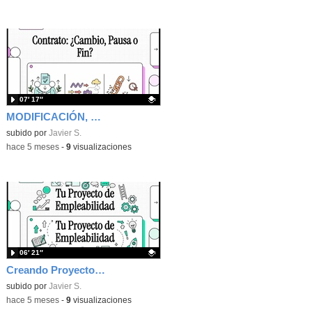
07′ 17″
MODIFICACIÓN, SUSPENSIÓN Y EXTINCIÓN DE CONTRATO
Contenido educativo.
subido por
Javier S.
-
hace 5 meses
-
9
visualizaciones
06′ 21″
Creando Proyecto de Empleabilidad
Contenido educativo.
subido por
Javier S.
-
hace 5 meses
-
9
visualizaciones