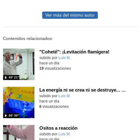
Ver más del mismo autor
Contenidos relacionados:
"Coheté": ¡Levitación flamígera!
Contenido educativo.
subido por
Luis M.
-
hace un dia
19
visualizaciones
00′ 21″
La energía ni se crea ni se destruye... ¡se experimenta! El Tierno en la Feria Madrid es Ciencia 2026
Contenido educativo.
subido por
Luis M.
-
hace un dia
6
visualizaciones
00′ 30″
Ositos a reacción
Contenido educativo.
subido por
Luis M.
-
hace un dia