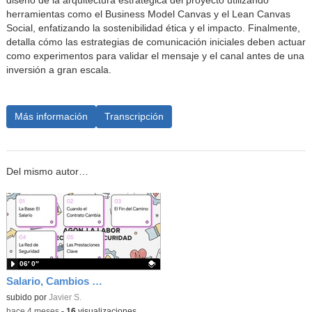
diseño de la arquitectura estratégica del proyecto utilizando
herramientas como el Business Model Canvas y el Lean Canvas
Social, enfatizando la sostenibilidad ética y el impacto. Finalmente,
detalla cómo las estrategias de comunicación iniciales deben actuar
como experimentos para validar el mensaje y el canal antes de una
inversión a gran escala.
Más información
Transcripción
Del mismo autor…
06′ 0″
Salario, Cambios en el contrato y Seguridad Social
Contenido educativo.
subido por
Javier S.
-
hace 4 meses
-
16
visualizaciones