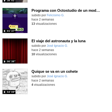
38′ 02″
Programa con Octostudio de un modo sencillo, offline y gratuito
Contenido educativo.
subido por
Felicisimo G.
-
hace 2 semanas
13
visualizaciones
01′ 37″
El viaje del astronauta y la luna
Contenido educativo.
subido por
José Ignacio G.
-
hace 2 semanas
10
visualizaciones
06′ 38″
Quique se va en un cohete
Contenido educativo.
subido por
José Ignacio G.
-
hace 2 semanas
4
visualizaciones
04′ 08″