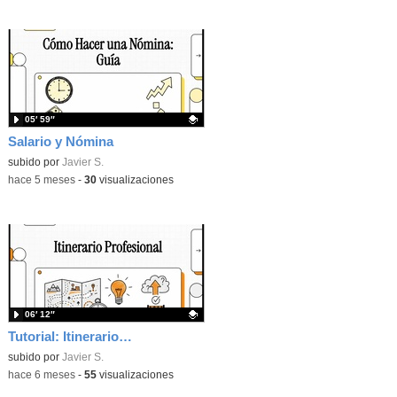
05′ 59″
Salario y Nómina
Contenido educativo.
subido por
Javier S.
-
hace 5 meses
-
30
visualizaciones
06′ 12″
Tutorial: Itinerario profesional
Contenido educativo.
subido por
Javier S.
-
hace 6 meses
-
55
visualizaciones