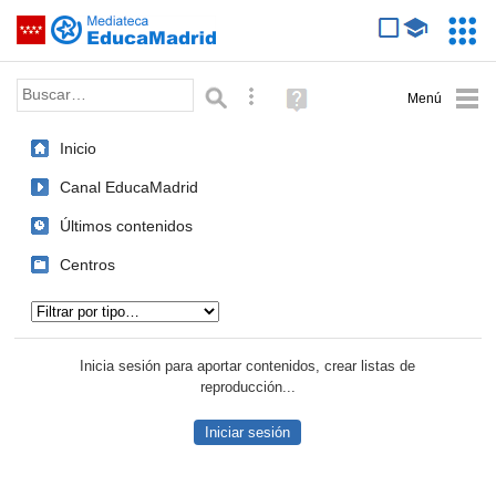
Mediateca de EducaMadrid
Saltar navegación
Servic
Educa
Palabra o frase:
Búsqueda avanzada
Ayuda
(en
ventana
Inicio
nueva)
Canal EducaMadrid
Últimos contenidos
Centros
Tipo de contenido:
Inicia sesión para aportar contenidos, crear listas de
reproducción...
Iniciar sesión