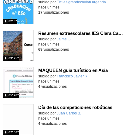
subido por
Tic ies grandecovian arganda
-
hace un mes
17
visualizaciones
02′ 0″
Resumen extraescolares IES Clara Campoamor 25-26
subido por
Jaime G.
-
hace un mes
69
visualizaciones
03′ 25″
MAQUEEN guia turístico en Asia
Contenido educativo.
subido por
Francisco Javier R.
-
hace un mes
4
visualizaciones
05′ 28″
Día de las competiciones robóticas
Contenido educativo.
subido por
Juan Carlos B.
-
hace un mes
4
visualizaciones
07′ 06″