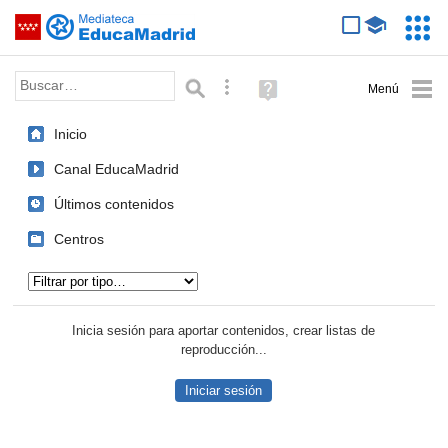
Mediateca de EducaMadrid
Saltar navegación
Servic
Educa
Palabra o frase:
Búsqueda avanzada
Ayuda
(en
ventana
Inicio
nueva)
Canal EducaMadrid
Últimos contenidos
Centros
Tipo de contenido:
Inicia sesión para aportar contenidos, crear listas de
reproducción...
Iniciar sesión