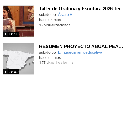
Taller de Oratoria y Escritura 2026 Terceros
Contenido educativo.
subido por
Álvaro R.
-
hace un mes
12
visualizaciones
04′ 10″
RESUMEN PROYECTO ANUAL PEAC 2025-2026
Contenido educativo.
subido por
Enriquecimientoeducativo
-
hace un mes
127
visualizaciones
04′ 46″