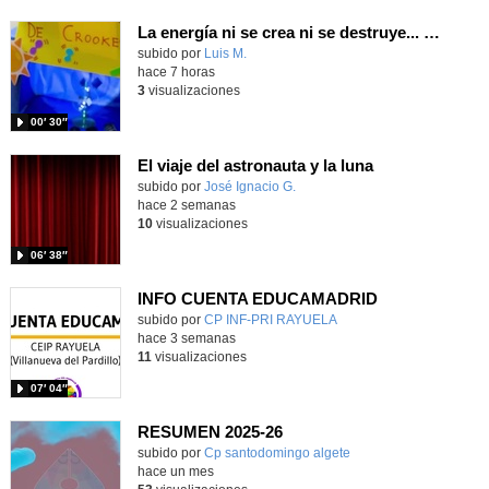
La energía ni se crea ni se destruye... ¡se experimenta! El Tierno en la Feria Madrid es Ciencia 2026
Contenido educativo.
subido por
Luis M.
-
hace 7 horas
3
visualizaciones
00′ 30″
El viaje del astronauta y la luna
Contenido educativo.
subido por
José Ignacio G.
-
hace 2 semanas
10
visualizaciones
06′ 38″
INFO CUENTA EDUCAMADRID
subido por
CP INF-PRI RAYUELA
-
hace 3 semanas
11
visualizaciones
07′ 04″
RESUMEN 2025-26
subido por
Cp santodomingo algete
-
hace un mes