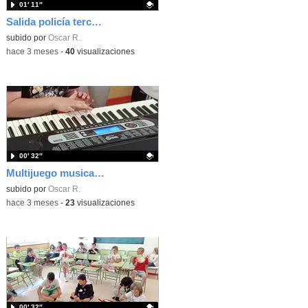
01′ 11″
Salida policía tercero y quinto primaria
Contenido educativo.
subido por
Oscar R.
-
hace 3 meses
-
40
visualizaciones
00′ 32″
Multijuego musical 4D
Contenido educativo.
subido por
Oscar R.
-
hace 3 meses
-
23
visualizaciones
00′ 32″