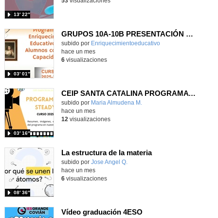
53
visualizaciones
13′ 22″
GRUPOS 10A-10B PRESENTACIÓN RESUMEN ANUAL 2025-26
Contenido educativo.
subido por
Enriquecimientoeducativo
-
hace un mes
6
visualizaciones
03′ 01″
CEIP SANTA CATALINA PROGRAMA READY, STEADY, GO! 2025-26
Contenido educativo.
subido por
Maria Almudena M.
-
hace un mes
12
visualizaciones
03′ 16″
La estructura de la materia
Contenido educativo.
subido por
Jose Angel Q.
-
hace un mes
6
visualizaciones
08′ 36″
Vídeo graduación 4ESO