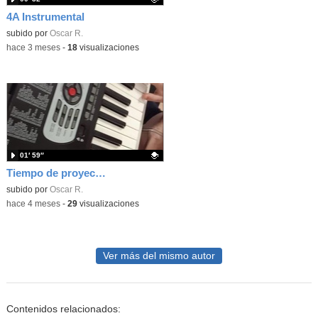
4A Instrumental
Contenido educativo.
subido por
Oscar R.
-
hace 3 meses
-
18
visualizaciones
01′ 59″
Tiempo de proyectos musicales creativos en sexto.
Contenido educativo.
subido por
Oscar R.
-
hace 4 meses
-
29
visualizaciones
Ver más del mismo autor
Contenidos relacionados: