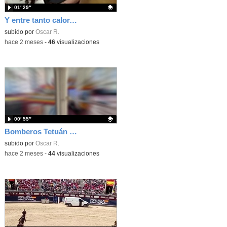
01′ 29″
Y entre tanto calor, un poquito de música con un toque de humor.
Contenido educativo.
subido por
Oscar R.
-
hace 2 meses
-
46
visualizaciones
00′ 55″
Bomberos Tetuán 4A
Contenido educativo.
subido por
Oscar R.
-
hace 2 meses
-
44
visualizaciones