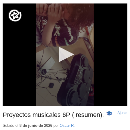
Ajuste
d
Proyectos musicales 6P ( resumen).
-
p
Contenido
educativo
Subido el
8 de junio de 2026
por
Oscar R.