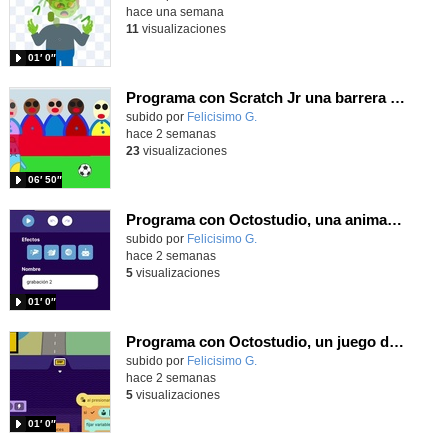
hace una semana
11
visualizaciones
01′ 0″
Programa con Scratch Jr una barrera que se desplaza para dar sensación de movimiento
Contenido educativo.
subido por
Felicisimo G.
-
hace 2 semanas
23
visualizaciones
06′ 50″
Programa con Octostudio, una animación utilizando la cámara para una foto y audio y texto para comunicar.
Contenido educativo.
subido por
Felicisimo G.
-
hace 2 semanas
5
visualizaciones
01′ 0″
Programa con Octostudio, un juego de Educación Víal cruzando un paso de cebra.
Contenido educativo.
subido por
Felicisimo G.
-
hace 2 semanas
5
visualizaciones
01′ 0″