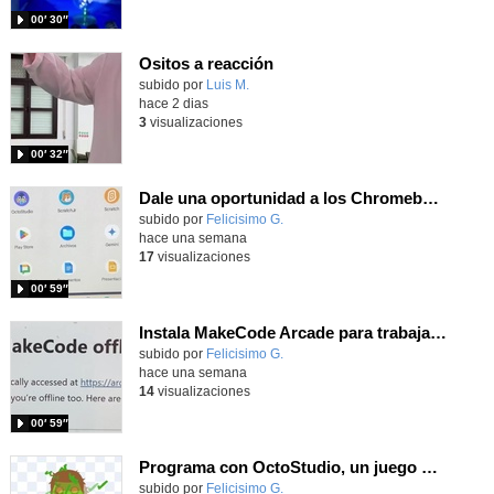
00′ 30″
Ositos a reacción
Contenido educativo.
subido por
Luis M.
-
hace 2 dias
3
visualizaciones
00′ 32″
Dale una oportunidad a los Chromebooks y utiliza un proyector para realizar talleres si no tienes pantallas táctiles
Contenido educativo.
subido por
Felicisimo G.
-
hace una semana
17
visualizaciones
00′ 59″
Instala MakeCode Arcade para trabajar offline en tu tablet, ordenador, Chromebook
Contenido educativo.
subido por
Felicisimo G.
-
hace una semana
14
visualizaciones
00′ 59″
Programa con OctoStudio, un juego homenajeando al House of the dead con Zombies
Contenido educativo.
subido por
Felicisimo G.
-