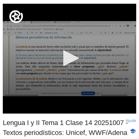
Ajuste
d
Lengua I y II Tema 1 Clase 14 20251007 -
p
Textos periodísticos: Unicef, WWF/Adena
-
Cont