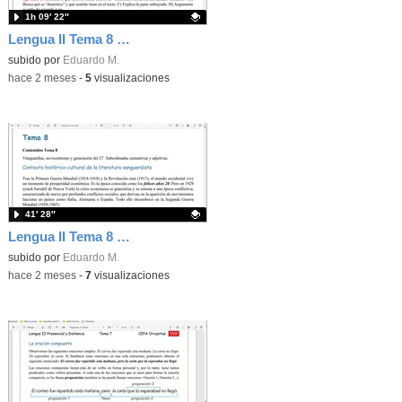
1h 09′ 22″
Lengua II Tema 8 Clase 78 20260520 - Generación del 27
Contenido educativo.
subido por
Eduardo M.
-
hace 2 meses
-
5
visualizaciones
41′ 28″
Lengua II Tema 8 Clase 77 20260520 - Vanguardias y generación del 14
Contenido educativo.
subido por
Eduardo M.
-
hace 2 meses
-
7
visualizaciones