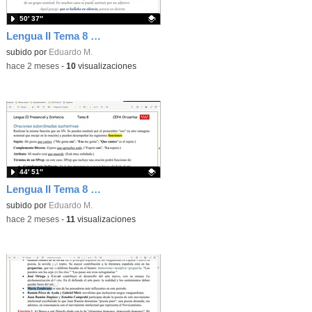
50′ 37″
Lengua II Tema 8 Clase 80 20260531 - Oraciones subordinadas adjetivas o de relativo
Contenido educativo.
subido por
Eduardo M.
-
hace 2 meses
-
10
visualizaciones
44′ 51″
Lengua II Tema 8 Clase 79 20260520 - Oraciones subordinadas sustantivas
Contenido educativo.
subido por
Eduardo M.
-
hace 2 meses
-
11
visualizaciones