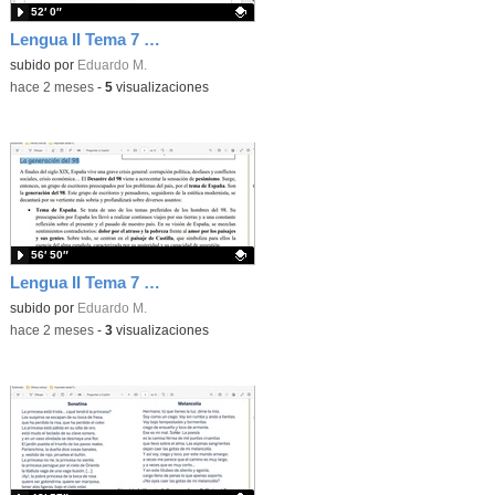
52′ 0″
Lengua II Tema 7 Clase 76 20260520 - Oraciones compuestas: tipos
Contenido educativo.
subido por
Eduardo M.
-
hace 2 meses
-
5
visualizaciones
56′ 50″
Lengua II Tema 7 Clase 75 20260519 - Generación del 98 (I)
Contenido educativo.
subido por
Eduardo M.
-
hace 2 meses
-
3
visualizaciones