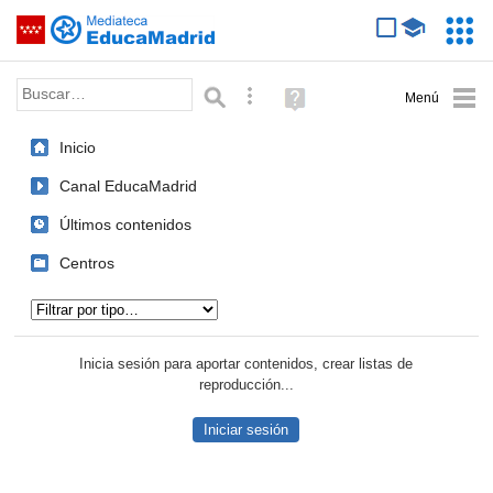
Mediateca de EducaMadrid
Saltar navegación
Servic
Educa
Palabra o frase:
Búsqueda avanzada
Ayuda
(en
ventana
Inicio
nueva)
Canal EducaMadrid
Últimos contenidos
Centros
Tipo de contenido:
Inicia sesión para aportar contenidos, crear listas de
reproducción...
Iniciar sesión