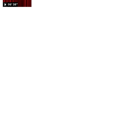
06′ 38″