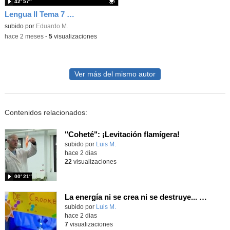
42′ 57″
Lengua II Tema 7 Clase 74 20260519 - Figuras retóricas y Juan Ramón Jiménez
Contenido educativo.
subido por
Eduardo M.
-
hace 2 meses
-
5
visualizaciones
Ver más del mismo autor
Contenidos relacionados:
"Coheté": ¡Levitación flamígera!
Contenido educativo.
subido por
Luis M.
-
hace 2 dias
22
visualizaciones
00′ 21″
La energía ni se crea ni se destruye... ¡se experimenta! El Tierno en la Feria Madrid es Ciencia 2026
Contenido educativo.
subido por
Luis M.
-
hace 2 dias
7
visualizaciones