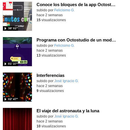
Conoce los bloques de la app Octostudio, gratuito, offline y para tu tablet y móvil - Contenido educativo
Contenido educativo.
subido por
Felicisimo G.
-
hace 2 semanas
15
visualizaciones
38′ 02″
Programa con Octostudio de un modo sencillo, offline y gratuito
Contenido educativo.
subido por
Felicisimo G.
-
hace 2 semanas
13
visualizaciones
01′ 37″
Interferencias
Contenido educativo.
subido por
José Ignacio G.
-
hace 2 semanas
9
visualizaciones
02′ 47″
El viaje del astronauta y la luna
Contenido educativo.
subido por
José Ignacio G.
-
hace 2 semanas
10
visualizaciones