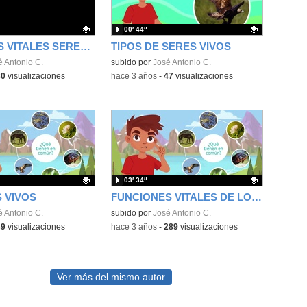
00′ 44″
FUNCIONES VITALES SERES VIVOS
TIPOS DE SERES VIVOS
ativo.
é Antonio C.
Contenido educativo.
subido por
José Antonio C.
80
visualizaciones
-
hace 3 años
-
47
visualizaciones
03′ 34″
 VIVOS
FUNCIONES VITALES DE LOS SERES VIVOS
ativo.
é Antonio C.
Contenido educativo.
subido por
José Antonio C.
39
visualizaciones
-
hace 3 años
-
289
visualizaciones
Ver más del mismo autor