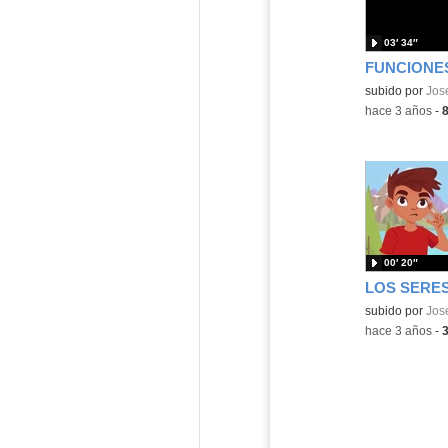
03′ 34″
Contenido educ
subido por
Jos
-
hace 3 años
-
00′ 20″
LOS SERES
Contenido educ
subido por
Jos
-
hace 3 años
-