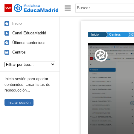
Mediateca de EducaMadrid
Saltar navegación
Palabra o frase:
Inicio
Canal EducaMadrid
Inicio
Centros
C
Últimos contenidos
Volume
50%
Centros
Tipo de contenido:
Inicia sesión para aportar
contenidos, crear listas de
reproducción...
Iniciar sesión