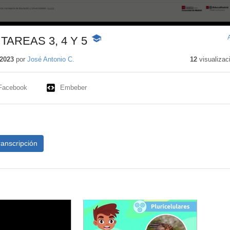
TAREAS 3, 4 Y 5
-
Contenido
educativo
2023
por
José Antonio C.
12
visualizac
Facebook
Embeber
ranscripción