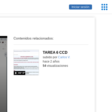
Servic
Iniciar sesión
Educa
Contenidos relacionados:
TAREA 6 CCD
Contenido educativo.
subido por
Carlos V.
-
hace 2 años
54
visualizaciones
00′ 0″