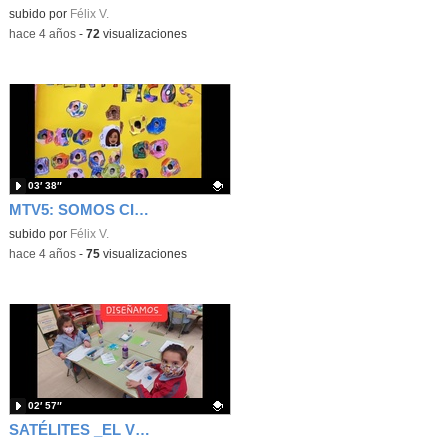
Contenido educativo.
subido por
Félix V.
-
hace 4 años
-
72
visualizaciones
03′ 38″
MTV5: SOMOS CIENTÍFICOS: GLOBO FANTASMA_28 OCT.
Contenido educativo.
subido por
Félix V.
-
hace 4 años
-
75
visualizaciones
02′ 57″
SATÉLITES _EL VÍDEO