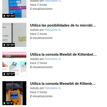
Contenido educativo.
subido por
Felicisimo G.
-
hace 2 horas
1
visualizaciones
02′ 03″
Utiliza las posibilidades de tu microbit programando com MakeCode para medir temperatura y nivel de luz con Datalogger
Contenido educativo.
subido por
Felicisimo G.
-
hace 2 horas
2
visualizaciones
02′ 05″
Utiliza la consola Mewbit de Kittenbot para llevar tus juegos arcade de MakeCode a tu mano
Contenido educativo.
subido por
Felicisimo G.
-
hace 2 horas
2
visualizaciones
02′ 07″
Utiliza la consola Meowbit de KIttenbot para jugar con tus programas MakeCode Arcade
Contenido educativo.
subido por
Felicisimo G.
-
hace 2 horas
2
visualizaciones
01′ 0″