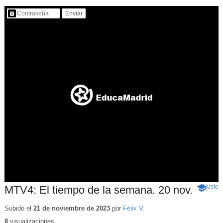
Contenido protegido…
Ajuste
d
MTV4: El tiempo de la semana. 20 nov.
-
p
Conteni
educativ
Subido el
21 de noviembre de 2023
por
Félix V.
8
visualizaciones