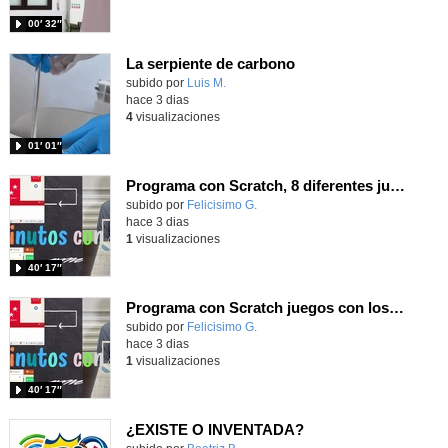
00′ 32″
La serpiente de carbono
Contenido educativo.
subido por
Luis M.
-
hace 3 dias
4
visualizaciones
01′ 01″
Programa con Scratch, 8 diferentes juegos para vivir la emoción de los partidos de España en el mundial 2026
Contenido educativo.
subido por
Felicisimo G.
-
hace 3 dias
1
visualizaciones
40′ 17″
Programa con Scratch juegos con los partidos del mundial 2026 ganados por España
Contenido educativo.
subido por
Felicisimo G.
-
hace 3 dias
1
visualizaciones
40′ 17″
¿EXISTE O INVENTADA?