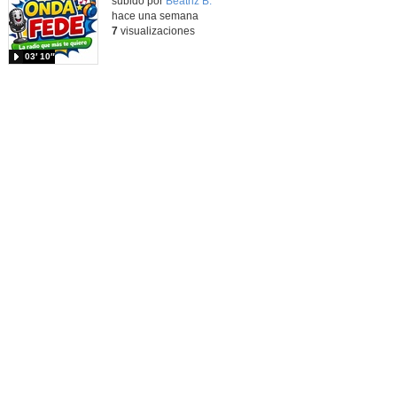
Contenido educativo.
subido por
Beatriz B.
-
hace una semana
7
visualizaciones
03′ 10″