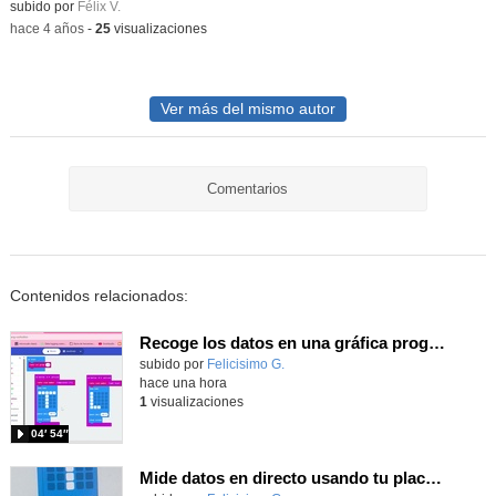
Contenido educativo.
subido por
Félix V.
-
hace 4 años
-
25
visualizaciones
Ver más del mismo autor
Comentarios
Contenidos relacionados:
Recoge los datos en una gráfica programando tu placa microbit con MakeCode y conoce la Tª y nivel de luz en este eclipse
Contenido educativo.
subido por
Felicisimo G.
-
hace una hora
1
visualizaciones
04′ 54″
Mide datos en directo usando tu placa microbit y programando con MakeCode dos placas conectadas por radio