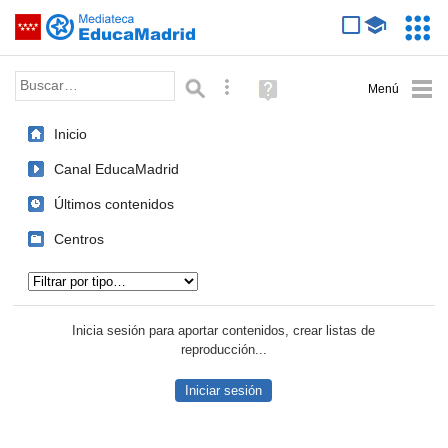
Mediateca de EducaMadrid
Saltar navegación
Servic
Educa
Palabra o frase:
Búsqueda avanzada
Ayuda
(en
ventana
Inicio
nueva)
Canal EducaMadrid
Últimos contenidos
Centros
Tipo de contenido:
Inicia sesión para aportar contenidos, crear listas de
reproducción...
Iniciar sesión