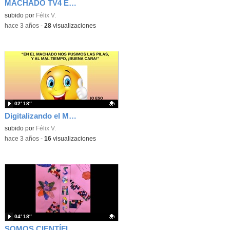
MACHADO TV4 Entradilla
Contenido educativo.
subido por
Félix V.
-
hace 3 años
-
28
visualizaciones
02′ 18″
Digitalizando el Machado_Proyecto de centro
Contenido educativo.
subido por
Félix V.
-
hace 3 años
-
16
visualizaciones
04′ 18″
SOMOS CIENTÍFICOS. Vídeo present.