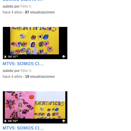
Contenido educativo.
subido por
Félix V.
-
hace 4 años
-
87
visualizaciones
04′ 07″
MTV5: SOMOS CIENTÍFICOS: ERUPCIÓN VOLCÁNICA_21 OCT.
Contenido educativo.
subido por
Félix V.
-
hace 4 años
-
19
visualizaciones
06′ 02″
MTV5: SOMOS CIENTÍFICOS: MENSAJES OCULTOS_2 DIC.