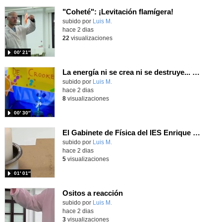
"Coheté": ¡Levitación flamígera!
Contenido educativo.
subido por
Luis M.
-
hace 2 dias
22
visualizaciones
00′ 21″
La energía ni se crea ni se destruye... ¡se experimenta! El Tierno en la Feria Madrid es Ciencia 2026
Contenido educativo.
subido por
Luis M.
-
hace 2 dias
8
visualizaciones
00′ 30″
El Gabinete de Física del IES Enrique Tierno Galván de Parla (Curso 25-26)
Contenido educativo.
subido por
Luis M.
-
hace 2 dias
5
visualizaciones
01′ 01″
Ositos a reacción
Contenido educativo.
subido por
Luis M.
-
hace 2 dias
3
visualizaciones