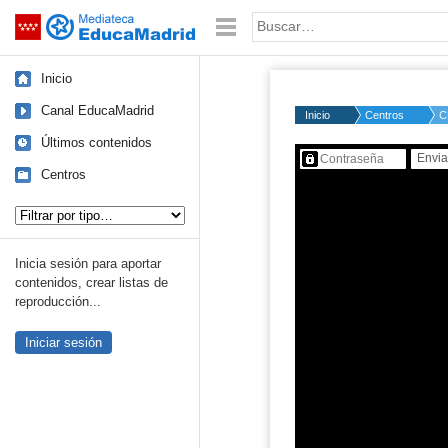
Mediateca de EducaMadrid
Saltar navegación
Palabra o frase:
Inicio
Canal EducaMadrid
Inicio
Centros
C
Últimos contenidos
Contenido protegido…
Centros
Tipo de contenido:
Inicia sesión para aportar
contenidos, crear listas de
reproducción...
Iniciar sesión