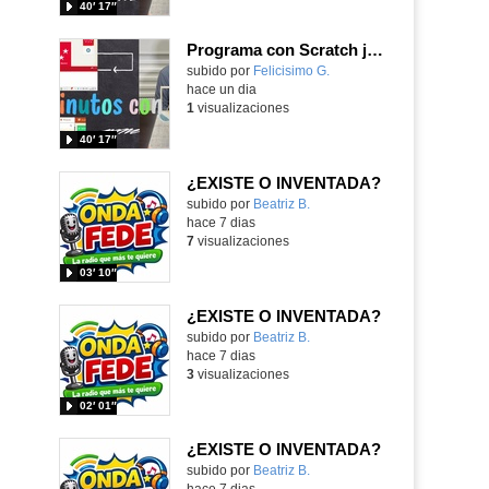
40′ 17″
Programa con Scratch juegos con los partidos del mundial 2026 ganados por España
Contenido educativo.
subido por
Felicisimo G.
-
hace un dia
1
visualizaciones
40′ 17″
¿EXISTE O INVENTADA?
Contenido educativo.
subido por
Beatriz B.
-
hace 7 dias
7
visualizaciones
03′ 10″
¿EXISTE O INVENTADA?
Contenido educativo.
subido por
Beatriz B.
-
hace 7 dias
3
visualizaciones
02′ 01″
¿EXISTE O INVENTADA?
Contenido educativo.
subido por
Beatriz B.
-
hace 7 dias