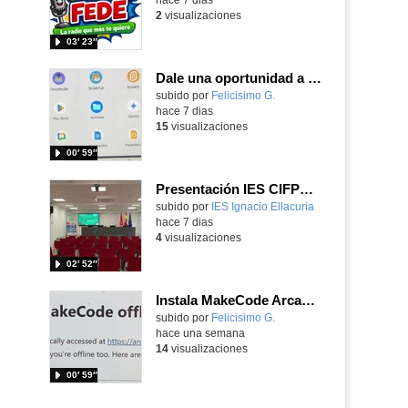
2
visualizaciones
03′ 23″
Dale una oportunidad a los Chromebooks y utiliza un proyector para realizar talleres si no tienes pantallas táctiles
Contenido educativo.
subido por
Felicisimo G.
-
hace 7 dias
15
visualizaciones
00′ 59″
Presentación IES CIFPD Ignacio Ellacuría
Contenido educativo.
subido por
IES Ignacio Ellacuria
-
hace 7 dias
4
visualizaciones
02′ 52″
Instala MakeCode Arcade para trabajar offline en tu tablet, ordenador, Chromebook
Contenido educativo.
subido por
Felicisimo G.
-
hace una semana
14
visualizaciones
00′ 59″