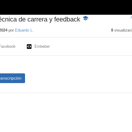
técnica de carrera y feedback
-
Contenido
educativo
2024
por
Eduardo L.
8
visualizac
Facebook
Embeber
ranscripción