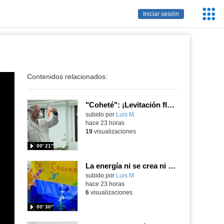
Servic
Iniciar sesión
Educa
Contenidos relacionados:
"Coheté": ¡Levitación flamígera!
Contenido educativo.
subido por
Luis M.
-
hace 23 horas
19
visualizaciones
00′ 21″
La energía ni se crea ni se destruye... ¡se experimenta! El Tierno en la Feria Madrid es Ciencia 2026
Contenido educativo.
subido por
Luis M.
-
hace 23 horas
6
visualizaciones
00′ 30″