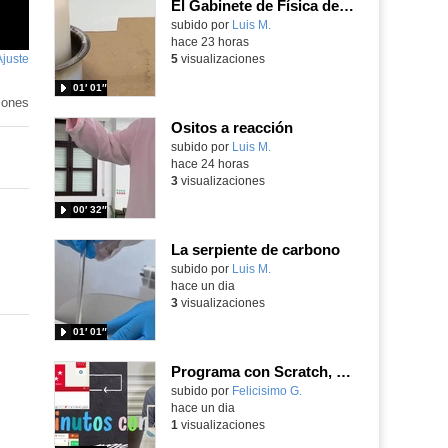
El Gabinete de Física del IES Enrique Tierno Galván de Parla (Curso 25-26)
Contenido educativo.
subido por
Luis M.
-
hace 23 horas
Ajuste
de
5
visualizaciones
pantalla
01′ 01″
iones
Ositos a reacción
Contenido educativo.
subido por
Luis M.
-
hace 24 horas
3
visualizaciones
00′ 32″
La serpiente de carbono
Contenido educativo.
subido por
Luis M.
-
hace un dia
3
visualizaciones
01′ 01″
Programa con Scratch, 8 diferentes juegos para vivir la emoción de los partidos de España en el mundial 2026
Contenido educativo.
subido por
Felicisimo G.
-
hace un dia
1
visualizaciones