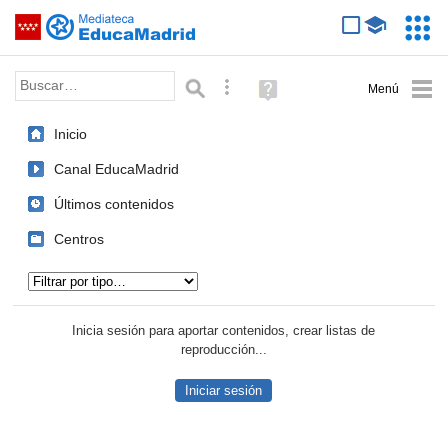
Mediateca de EducaMadrid
Saltar navegación
Servic
Educa
Palabra o frase:
Búsqueda avanzada
Ayuda
(en
ventana
Inicio
nueva)
Canal EducaMadrid
Últimos contenidos
Centros
Tipo de contenido:
Inicia sesión para aportar contenidos, crear listas de
reproducción...
Iniciar sesión