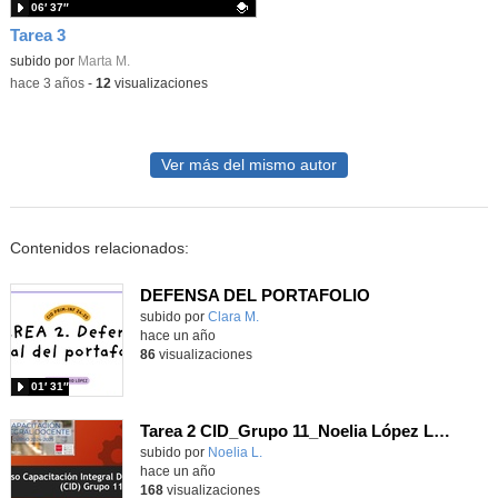
06′ 37″
Tarea 3
Contenido educativo.
subido por
Marta M.
-
hace 3 años
-
12
visualizaciones
Ver más del mismo autor
Contenidos relacionados:
DEFENSA DEL PORTAFOLIO
subido por
Clara M.
-
hace un año
86
visualizaciones
01′ 31″
Tarea 2 CID_Grupo 11_Noelia López León
subido por
Noelia L.
-
hace un año
168
visualizaciones