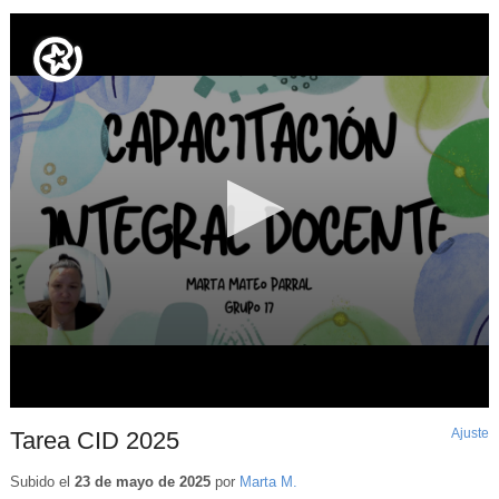
Ajuste
d
Tarea CID 2025
p
Subido el
23 de mayo de 2025
por
Marta M.