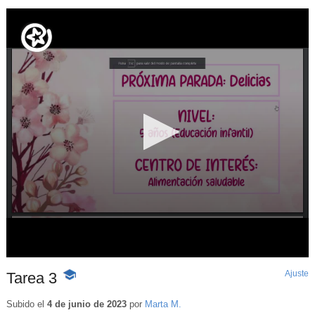
Ajuste
d
Tarea 3
-
p
Contenido
educativo
Subido el
4 de junio de 2023
por
Marta M.