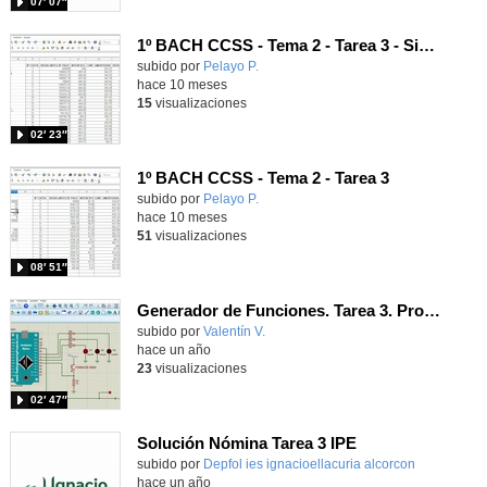
07′ 07″
1º BACH CCSS - Tema 2 - Tarea 3 - Simulador real
Contenido educativo.
subido por
Pelayo P.
-
hace 10 meses
15
visualizaciones
02′ 23″
1º BACH CCSS - Tema 2 - Tarea 3
Contenido educativo.
subido por
Pelayo P.
-
hace 10 meses
51
visualizaciones
08′ 51″
Generador de Funciones. Tarea 3. Programación de la botonera
Contenido educativo.
subido por
Valentín V.
-
hace un año
23
visualizaciones
02′ 47″
Solución Nómina Tarea 3 IPE
Contenido educativo.
subido por
Depfol ies ignacioellacuria alcorcon
-
hace un año