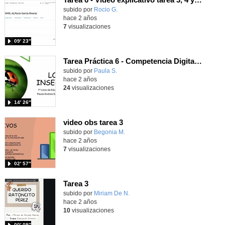
Contenido educativo.
subido por
Rocio G.
-
hace 2 años
7
visualizaciones
09′ 23″
Tarea Práctica 6 - Competencia Digital A2
Contenido educativo.
subido por
Paula S.
-
hace 2 años
24
visualizaciones
14′ 26″
video obs tarea 3
Contenido educativo.
subido por
Begonia M.
-
hace 2 años
7
visualizaciones
02′ 57″
Tarea 3
Contenido educativo.
subido por
Miriam De N.
-
hace 2 años
10
visualizaciones
00′ 09″