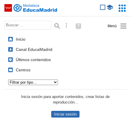
Mediateca de EducaMadrid
Saltar navegación
Servic
Educa
Palabra o frase:
Búsqueda avanzada
Ayuda
(en
ventana
Inicio
nueva)
Canal EducaMadrid
Últimos contenidos
Centros
Tipo de contenido:
Inicia sesión para aportar contenidos, crear listas de
reproducción...
Iniciar sesión