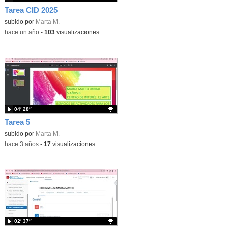
Tarea CID 2025
subido por
Marta M.
-
hace un año
-
103
visualizaciones
04′ 28″
Tarea 5
Contenido educativo.
subido por
Marta M.
-
hace 3 años
-
17
visualizaciones
02′ 37″