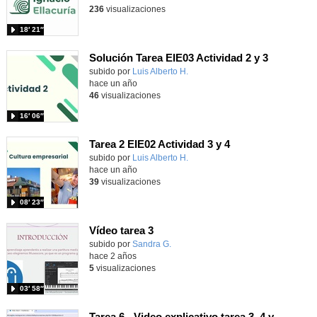
236
visualizaciones
18′ 21″
Solución Tarea EIE03 Actividad 2 y 3
Contenido educativo.
subido por
Luis Alberto H.
-
hace un año
46
visualizaciones
16′ 06″
Tarea 2 EIE02 Actividad 3 y 4
Contenido educativo.
subido por
Luis Alberto H.
-
hace un año
39
visualizaciones
08′ 23″
Vídeo tarea 3
Contenido educativo.
subido por
Sandra G.
-
hace 2 años
5
visualizaciones
03′ 58″
Tarea 6 - Video explicativo tarea 3, 4 y 5 Rocío García