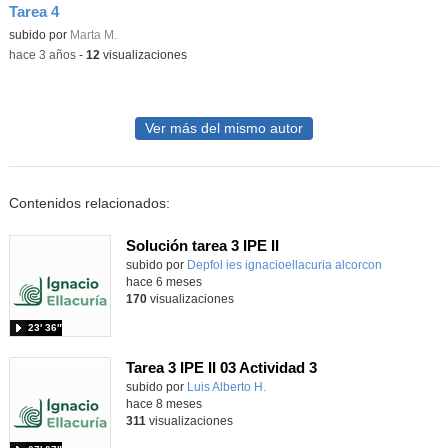
Tarea 4
Contenido educativo.
subido por
Marta M.
-
hace 3 años
-
12
visualizaciones
Ver más del mismo autor
Contenidos relacionados:
Solución tarea 3 IPE II
Contenido educativo.
subido por
Depfol ies ignacioellacuria alcorcon
-
hace 6 meses
170
visualizaciones
23′ 36″
Tarea 3 IPE II 03 Actividad 3
Contenido educativo.
subido por
Luis Alberto H.
-
hace 8 meses
311
visualizaciones