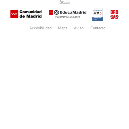
Ayuda
(en ventana nueva)
Certificación
Buzón
de
anónim
conformidad
del Pla
con el
Regiona
Esquema
contra l
Nacional de
Accesibilidad
Mapa
web
Aviso
legal
Contacto
Drogas 
Seguridad
la
(categoría
Comunid
MEDIA). El
de Madr
documento
se abrirá en
ventana
nueva.