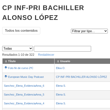
CP INF-PRI BACHILLER
ALONSO LÓPEZ
Tipo de contenido:
Todos los contenidos
Sus archivos
:
Resultados
1
-
10
de
322
Restablecer
Título
Usuario
Foto fin de curso 2ºC
Elisa O.
European Music Day Podcast
CP INF-PRI BACHILLER ALONSO LÓPEZ
Sanchez_Elena_EvidenciaArea_6
Elena S.
Sanchez_Elena_EvidenciaArea_5
Elena S.
Sanchez_Elena_EvidenciaArea_4
Elena S.