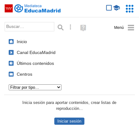
Mediateca de EducaMadrid
Saltar navegación
Servic
Educa
Palabra o frase:
Búsqueda avanzada
Ayuda
(en
ventana
Inicio
nueva)
Canal EducaMadrid
Últimos contenidos
Centros
Tipo de contenido:
Inicia sesión para aportar contenidos, crear listas de
reproducción...
Iniciar sesión