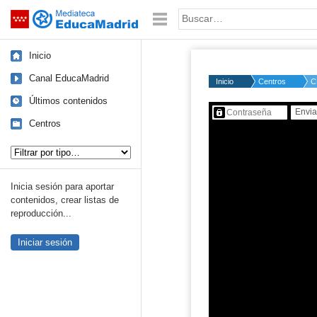
Mediateca de EducaMadrid
Saltar navegación
Palabra o frase:
Inicio
Canal EducaMadrid
Inicio
Centros
C
Últimos contenidos
Contenido protegido…
Centros
Tipo de contenido:
Inicia sesión para aportar
contenidos, crear listas de
reproducción...
Iniciar sesión