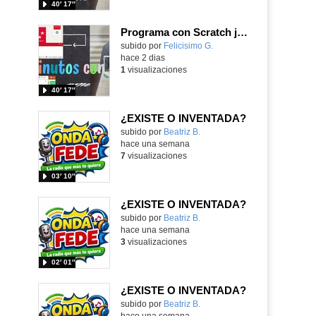
40′ 17″
Programa con Scratch juegos con los partidos del mundial 2026 ganados por España
Contenido educativo.
subido por
Felicisimo G.
-
hace 2 dias
1
visualizaciones
40′ 17″
¿EXISTE O INVENTADA?
Contenido educativo.
subido por
Beatriz B.
-
hace una semana
7
visualizaciones
03′ 10″
¿EXISTE O INVENTADA?
Contenido educativo.
subido por
Beatriz B.
-
hace una semana
3
visualizaciones
02′ 01″
¿EXISTE O INVENTADA?
Contenido educativo.
subido por
Beatriz B.
-
hace una semana