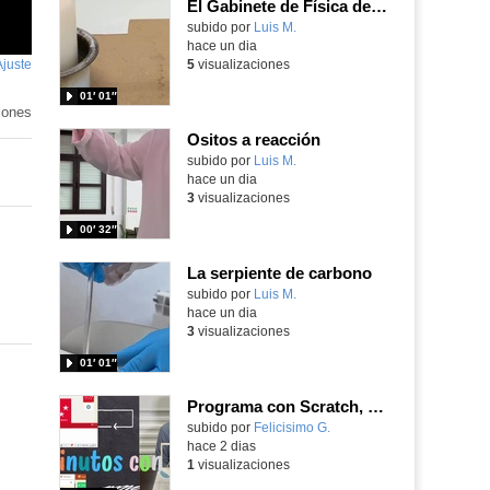
El Gabinete de Física del IES Enrique Tierno Galván de Parla (Curso 25-26)
Contenido educativo.
subido por
Luis M.
-
hace un dia
Ajuste
de
5
visualizaciones
pantalla
01′ 01″
iones
Ositos a reacción
Contenido educativo.
subido por
Luis M.
-
hace un dia
3
visualizaciones
00′ 32″
La serpiente de carbono
Contenido educativo.
subido por
Luis M.
-
hace un dia
3
visualizaciones
01′ 01″
Programa con Scratch, 8 diferentes juegos para vivir la emoción de los partidos de España en el mundial 2026
Contenido educativo.
subido por
Felicisimo G.
-
hace 2 dias
1
visualizaciones