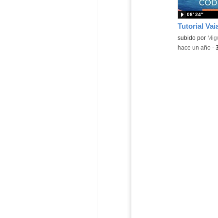
08′ 24″
Tutorial Vai
subido por
Mig
-
hace un año
-