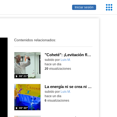
Servic
Iniciar sesión
Educa
Contenidos relacionados:
"Coheté": ¡Levitación flamígera!
Contenido educativo.
subido por
Luis M.
-
hace un dia
20
visualizaciones
00′ 21″
La energía ni se crea ni se destruye... ¡se experimenta! El Tierno en la Feria Madrid es Ciencia 2026
Contenido educativo.
subido por
Luis M.
-
hace un dia
6
visualizaciones
00′ 30″