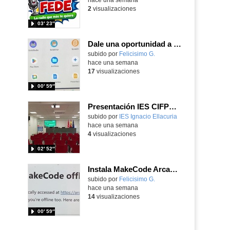
2
visualizaciones
03′ 23″
Dale una oportunidad a los Chromebooks y utiliza un proyector para realizar talleres si no tienes pantallas táctiles
Contenido educativo.
subido por
Felicisimo G.
-
hace una semana
17
visualizaciones
00′ 59″
Presentación IES CIFPD Ignacio Ellacuría
Contenido educativo.
subido por
IES Ignacio Ellacuria
-
hace una semana
4
visualizaciones
02′ 52″
Instala MakeCode Arcade para trabajar offline en tu tablet, ordenador, Chromebook
Contenido educativo.
subido por
Felicisimo G.
-
hace una semana
14
visualizaciones
00′ 59″