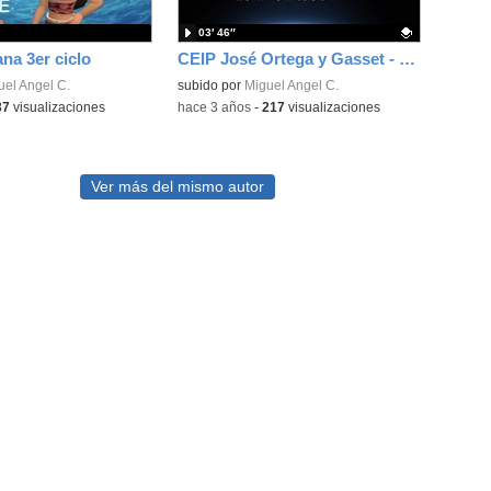
03′ 46″
ana 3er ciclo
CEIP José Ortega y Gasset - Día de La Paz 2023
uel Angel C.
Contenido educativo.
subido por
Miguel Angel C.
37
visualizaciones
-
hace 3 años
-
217
visualizaciones
Ver más del mismo autor