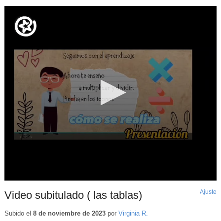
Ajuste
d
Video subitulado ( las tablas)
p
Subido el
8 de noviembre de 2023
por
Virginia R.