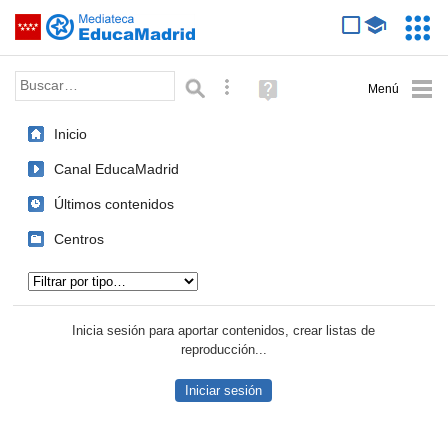
Mediateca de EducaMadrid
Saltar navegación
Servic
Educa
Palabra o frase:
Búsqueda avanzada
Ayuda
(en
ventana
Inicio
nueva)
Canal EducaMadrid
Últimos contenidos
Centros
Tipo de contenido:
Inicia sesión para aportar contenidos, crear listas de
reproducción...
Iniciar sesión