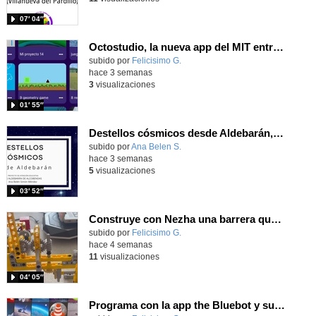
07′ 04″
Octostudio, la nueva app del MIT entre Scratch Jr y el Scratch de los mayores
Contenido educativo.
subido por
Felicisimo G.
-
hace 3 semanas
3
visualizaciones
01′ 55″
Destellos cósmicos desde Aldebarán, alcanzar las estrellas
Contenido educativo.
subido por
Ana Belen S.
-
hace 3 semanas
5
visualizaciones
03′ 52″
Construye con Nezha una barrera que se levante de un modo gradual usando un tornillo sin fin.
Contenido educativo.
subido por
Felicisimo G.
-
hace 4 semanas
11
visualizaciones
04′ 05″
Programa con la app the Bluebot y supera los retos usando las tarjetas