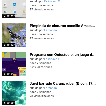
Contenido educativo.
subido por
Felicisimo G.
-
hace una semana
17
visualizaciones
00′ 59″
Pimpinela de cinturón amarillo Amata phegea (Linnaeus, 1758)
Contenido educativo.
subido por
Fernando L.
-
hace una semana
12
visualizaciones
00′ 14″
Programa con Octostudio, un juego de Educación Víal cruzando un paso de cebra.
Contenido educativo.
subido por
Felicisimo G.
-
hace 2 semanas
5
visualizaciones
01′ 0″
Jurel barrado Caranx ruber (Bloch, 1793)
Contenido educativo.
subido por
Fernando L.
-
hace 2 semanas
28
visualizaciones
00′ 08″