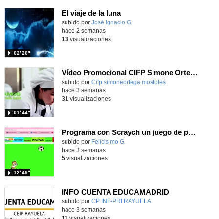
El viaje de la luna
Contenido educativo.
subido por
José Ignacio G.
-
hace 2 semanas
13
visualizaciones
02′ 20″
Vídeo Promocional CIFP Simone Ortega
Contenido educativo.
subido por
Cifp simoneortega mostoles
-
hace 3 semanas
31
visualizaciones
01′ 44″
Programa con Scraych un juego de persecuciones sanfermineras y añade dificultad conduciendo un balón.
Contenido educativo.
subido por
Felicisimo G.
-
hace 3 semanas
5
visualizaciones
12′ 49″
INFO CUENTA EDUCAMADRID
subido por
CP INF-PRI RAYUELA
-
hace 3 semanas
11
visualizaciones