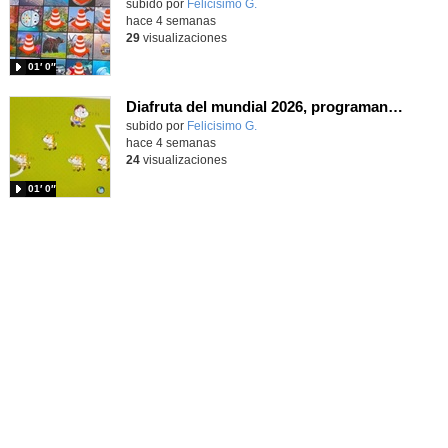
Contenido educativo.
subido por
Felicisimo G.
-
hace 4 semanas
29
visualizaciones
01′ 0″
Diafruta del mundial 2026, programando con Scratch un juego de regates para el partido España contra Portugal
Contenido educativo.
subido por
Felicisimo G.
-
hace 4 semanas
24
visualizaciones
01′ 0″