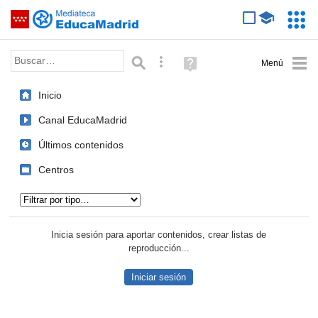
Mediateca de EducaMadrid
Saltar navegación
Servic
Educa
Palabra o frase:
Búsqueda avanzada
Ayuda
(en
ventana
Inicio
nueva)
Canal EducaMadrid
Últimos contenidos
Centros
Tipo de contenido:
Inicia sesión para aportar contenidos, crear listas de
reproducción...
Iniciar sesión