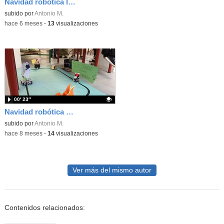
Navidad robótica II en el IES Pedro Salinas
Contenido educativo.
subido por
Antonio M.
-
hace 6 meses
-
13
visualizaciones
00′ 23″
Navidad robótica en el IES Pedro Salinas
Contenido educativo.
subido por
Antonio M.
-
hace 8 meses
-
14
visualizaciones
Ver más del mismo autor
Contenidos relacionados: