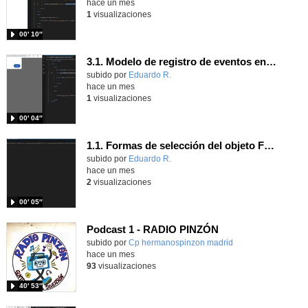
hace un mes
1
visualizaciones
00′ 10″
3.1. Modelo de registro de eventos en línea 1.
Contenido educativo.
subido por
Eduardo R.
-
hace un mes
1
visualizaciones
00′ 04″
1.1. Formas de selección del objeto Form 1.
Contenido educativo.
subido por
Eduardo R.
-
hace un mes
2
visualizaciones
00′ 05″
Podcast 1 - RADIO PINZÓN
Contenido educativo.
subido por
Cp hermanospinzon madrid
-
hace un mes
93
visualizaciones
40′ 53″