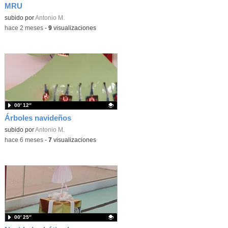
MRU
Contenido educativo.
subido por
Antonio M.
-
hace 2 meses
-
9
visualizaciones
00′ 12″
Árboles navideños
Contenido educativo.
subido por
Antonio M.
-
hace 6 meses
-
7
visualizaciones
00′ 25″