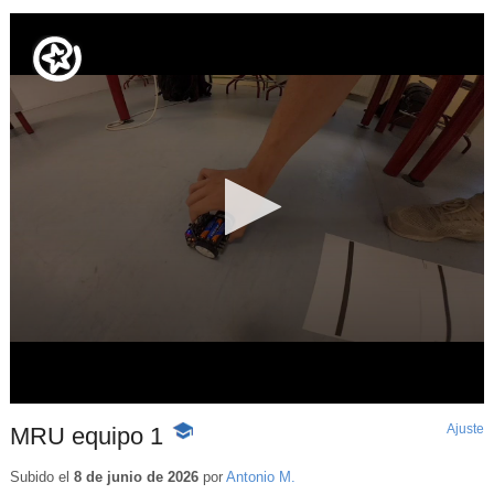
Ajuste
d
MRU equipo 1
-
p
Contenido
educativo
Subido el
8 de junio de 2026
por
Antonio M.