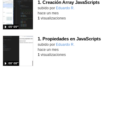
1. Creación Array JavaScripts
Contenido educativo.
subido por
Eduardo R.
-
hace un mes
1
visualizaciones
05′ 05″
1. Propiedades en JavaScripts
Contenido educativo.
subido por
Eduardo R.
-
hace un mes
1
visualizaciones
00′ 08″