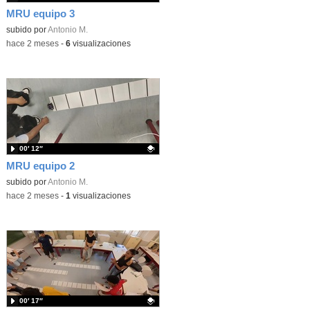
MRU equipo 3
Contenido educativo.
subido por
Antonio M.
-
hace 2 meses
-
6
visualizaciones
00′ 12″
MRU equipo 2
Contenido educativo.
subido por
Antonio M.
-
hace 2 meses
-
1
visualizaciones
00′ 17″