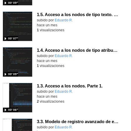
00′ 09″
1.5. Acceso a los nodos de tipo texto. Parte 1.
Contenido educativo.
subido por
Eduardo R.
-
hace un mes
1
visualizaciones
00′ 07″
1.4. Acceso a los nodos de tipo atributo. Parte 1.
Contenido educativo.
subido por
Eduardo R.
-
hace un mes
1
visualizaciones
00′ 09″
1.3. Acceso a los nodos. Parte 1.
Contenido educativo.
subido por
Eduardo R.
-
hace un mes
2
visualizaciones
00′ 06″
3.3. Modelo de registro avanzado de eventos según W3C 1.
Contenido educativo.
subido por
Eduardo R.
-