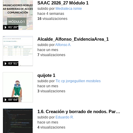
SAAC 2026_27 Módulo 1
subido por
Mediateca ismie
-
hace 4 semanas
16
visualizaciones
01′ 20″
Alcalde_Alfonso_EvidenciaArea_1
Contenido educativo.
subido por
Alfonso A.
-
hace un mes
7
visualizaciones
03′ 51″
quijote 1
subido por
Tic cp jorgeguillen mostoles
-
hace un mes
3
visualizaciones
00′ 04″
1.6. Creación y borrado de nodos. Parte 1.
Contenido educativo.
subido por
Eduardo R.
-
hace un mes
4
visualizaciones