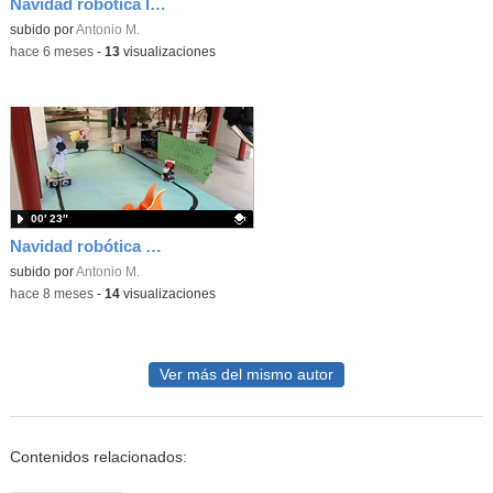
Navidad robótica II en el IES Pedro Salinas
Contenido educativo.
subido por
Antonio M.
-
hace 6 meses
-
13
visualizaciones
00′ 23″
Navidad robótica en el IES Pedro Salinas
Contenido educativo.
subido por
Antonio M.
-
hace 8 meses
-
14
visualizaciones
Ver más del mismo autor
Contenidos relacionados: