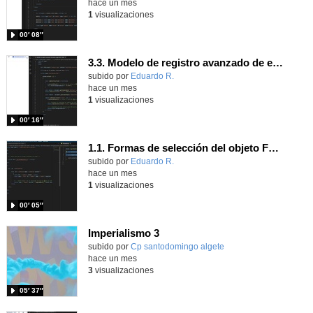
hace un mes
1
visualizaciones
00′ 08″
3.3. Modelo de registro avanzado de eventos según W3C 3.
Contenido educativo.
subido por
Eduardo R.
-
hace un mes
1
visualizaciones
00′ 16″
1.1. Formas de selección del objeto Form 3
Contenido educativo.
subido por
Eduardo R.
-
hace un mes
1
visualizaciones
00′ 05″
Imperialismo 3
Contenido educativo.
subido por
Cp santodomingo algete
-
hace un mes
3
visualizaciones
05′ 37″