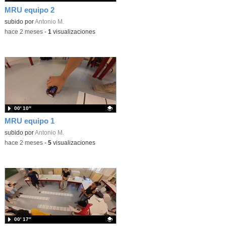
MRU equipo 2
Contenido educativo.
subido por
Antonio M.
-
hace 2 meses
-
1
visualizaciones
00′ 10″
MRU equipo 1
Contenido educativo.
subido por
Antonio M.
-
hace 2 meses
-
5
visualizaciones
00′ 17″