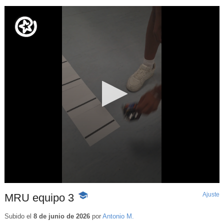
Ajuste
d
MRU equipo 3
-
p
Contenido
educativo
Subido el
8 de junio de 2026
por
Antonio M.