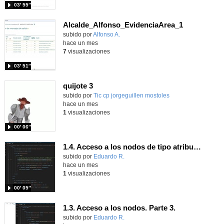
03′ 55″
Alcalde_Alfonso_EvidenciaArea_1
Contenido educativo.
subido por
Alfonso A.
-
hace un mes
7
visualizaciones
03′ 51″
quijote 3
subido por
Tic cp jorgeguillen mostoles
-
hace un mes
1
visualizaciones
00′ 06″
1.4. Acceso a los nodos de tipo atributo. Parte 3.
Contenido educativo.
subido por
Eduardo R.
-
hace un mes
1
visualizaciones
00′ 05″
1.3. Acceso a los nodos. Parte 3.
Contenido educativo.
subido por
Eduardo R.
-