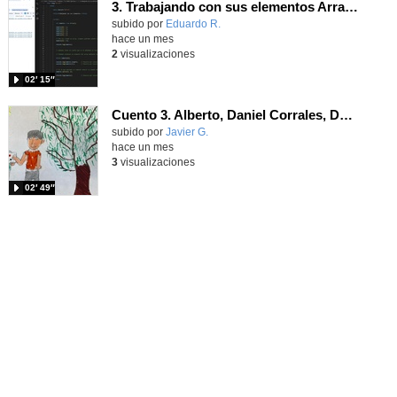
3. Trabajando con sus elementos Array JavaScripts
Contenido educativo.
subido por
Eduardo R.
-
hace un mes
2
visualizaciones
02′ 15″
Cuento 3. Alberto, Daniel Corrales, Daniel Valdés, Luca y Aldric.
Contenido educativo.
subido por
Javier G.
-
hace un mes
3
visualizaciones
02′ 49″