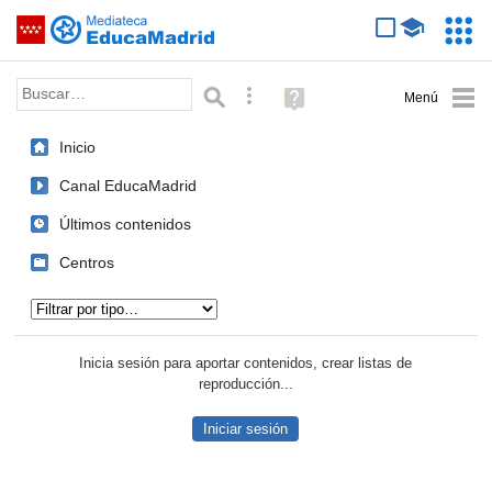
Mediateca de EducaMadrid
Saltar navegación
Servic
Educa
Palabra o frase:
Búsqueda avanzada
Ayuda
(en
ventana
Inicio
nueva)
Canal EducaMadrid
Últimos contenidos
Centros
Tipo de contenido:
Inicia sesión para aportar contenidos, crear listas de
reproducción...
Iniciar sesión