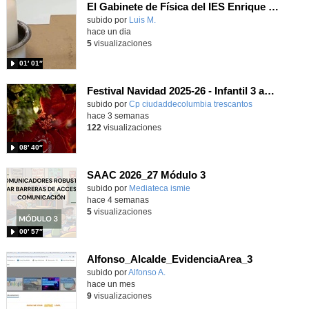
El Gabinete de Física del IES Enrique Tierno Galván de Parla (Curso 25-26)
Contenido educativo.
subido por
Luis M.
-
hace un dia
5
visualizaciones
01′ 01″
Festival Navidad 2025-26 - Infantil 3 años
subido por
Cp ciudaddecolumbia trescantos
-
hace 3 semanas
122
visualizaciones
08′ 40″
SAAC 2026_27 Módulo 3
subido por
Mediateca ismie
-
hace 4 semanas
5
visualizaciones
00′ 57″
Alfonso_Alcalde_EvidenciaArea_3
Contenido educativo.
subido por
Alfonso A.
-
hace un mes
9
visualizaciones