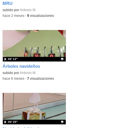
MRU
Contenido educativo.
subido por
Antonio M.
-
hace 2 meses
-
9
visualizaciones
00′ 12″
Árboles navideños
Contenido educativo.
subido por
Antonio M.
-
hace 6 meses
-
7
visualizaciones
00′ 25″