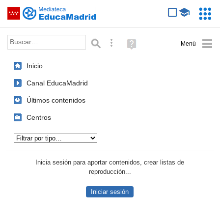
Mediateca de EducaMadrid
Saltar navegación
Servic
Educa
Palabra o frase:
Búsqueda avanzada
Ayuda
(en
ventana
Inicio
nueva)
Canal EducaMadrid
Últimos contenidos
Centros
Tipo de contenido:
Inicia sesión para aportar contenidos, crear listas de
reproducción...
Iniciar sesión