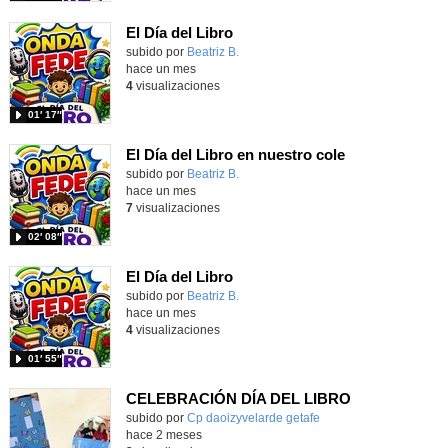
El Día del Libro
Contenido educativo.
subido por
Beatriz B.
-
hace un mes
4
visualizaciones
01′ 17″
El Día del Libro en nuestro cole
Contenido educativo.
subido por
Beatriz B.
-
hace un mes
7
visualizaciones
02′ 08″
El Día del Libro
Contenido educativo.
subido por
Beatriz B.
-
hace un mes
4
visualizaciones
01′ 55″
CELEBRACIÓN DÍA DEL LIBRO
Contenido educativo.
subido por
Cp daoizyvelarde getafe
-
hace 2 meses