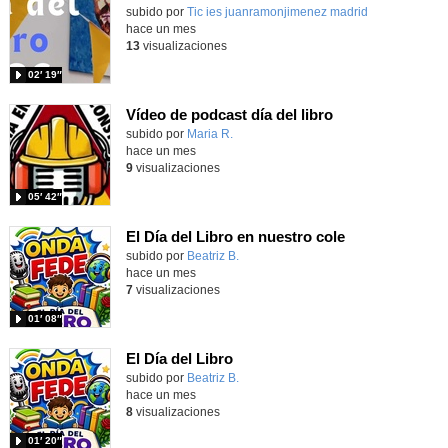
Contenido educativo.
subido por
Tic ies juanramonjimenez madrid
-
hace un mes
13
visualizaciones
02′ 19″
Vídeo de podcast día del libro
Contenido educativo.
subido por
Maria R.
-
hace un mes
9
visualizaciones
05′ 42″
El Día del Libro en nuestro cole
Contenido educativo.
subido por
Beatriz B.
-
hace un mes
7
visualizaciones
01′ 08″
El Día del Libro
Contenido educativo.
subido por
Beatriz B.
-
hace un mes
8
visualizaciones
01′ 20″