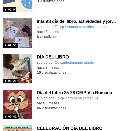
3
visualizaciones
01′ 0″
infantil día del libro, actividades y jornada de Colombia_CEIP FDLR_Las Rozas
Contenido educativo.
subido por
Tic cp fernandodelosrios lasrozas
-
hace 3 meses
6
visualizaciones
02′ 59″
DÍA DEL LIBRO
subido por
Cp santodomingo algete
-
hace 3 meses
10
visualizaciones
01′ 21″
Día del Libro 25-26 CEIP Vía Romana
subido por
Tic cp viaromana cercedilla
-
hace 3 meses
46
visualizaciones
00′ 41″
CELEBRACIÓN DÍA DEL LIBRO