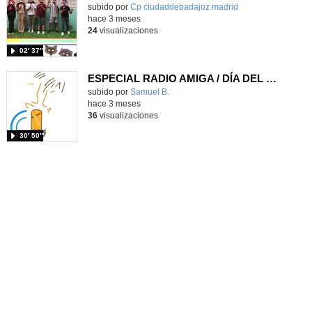
Contenido educativo.
subido por
Cp ciudaddebadajoz madrid
-
hace 3 meses
24
visualizaciones
02′ 37″
ESPECIAL RADIO AMIGA / DÍA DEL LIBRO 25-26/ 4º-5º-6º
Contenido educativo.
subido por
Samuel B.
-
hace 3 meses
36
visualizaciones
30′ 50″