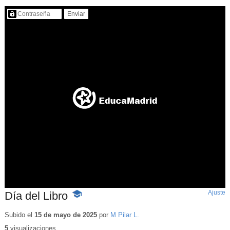
Contenido protegido…
Ajuste
d
Día del Libro
-
p
Contenido
educativo
Subido el
15 de mayo de 2025
por
M Pilar L.
5
visualizaciones