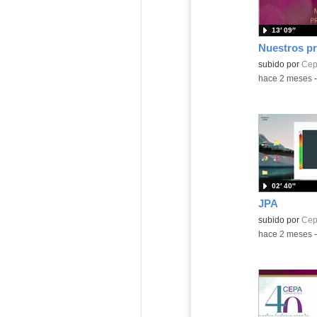
13′ 09″
Nuestros pr
subido por
Cep
-
hace 2 meses
02′ 40″
JPA
subido por
Cep
-
hace 2 meses