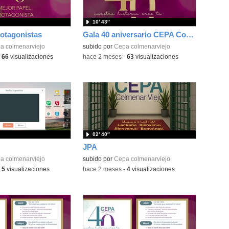
10′ 43″
otagonistas
Gala 40 aniversario CEPA Colmenar Viejo
a colmenarviejo
subido por
Cepa colmenarviejo
-
66
visualizaciones
-
hace 2 meses
-
63
visualizaciones
02′ 40″
JPA
a colmenarviejo
subido por
Cepa colmenarviejo
-
5
visualizaciones
-
hace 2 meses
-
4
visualizaciones