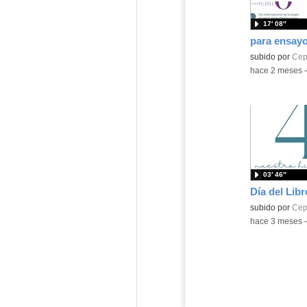
17′ 08″
para ensay
subido por
Cep
-
hace 2 meses
03′ 46″
Día del Lib
subido por
Cep
-
hace 3 meses