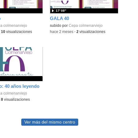
17′ 08″
o
GALA 40
a colmenarviejo
subido por
Cepa colmenarviejo
-
10
visualizaciones
-
hace 2 meses
-
2
visualizaciones
ro: 40 años leyendo
a colmenarviejo
-
8
visualizaciones
Ver más del mismo centro