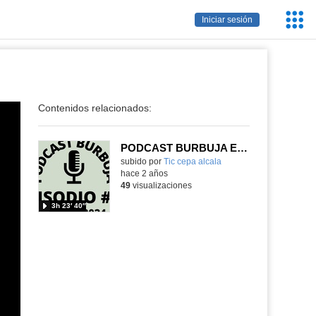
Servic
Iniciar sesión
Educa
Contenidos relacionados:
PODCAST BURBUJA EPISODIO #12 (Completo)
subido por
Tic cepa alcala
-
hace 2 años
49
visualizaciones
3h 23′ 40″