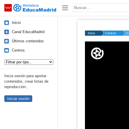
Mediateca de EducaMadrid
Saltar navegación
Palabra o frase:
Inicio
Canal EducaMadrid
Inicio
Centros
C
Últimos contenidos
Volume
50%
Centros
Tipo de contenido:
Inicia sesión para aportar
contenidos, crear listas de
reproducción...
Iniciar sesión