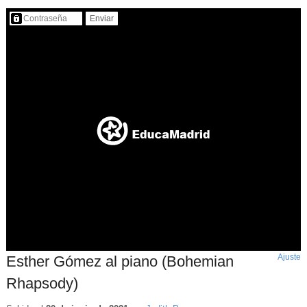
Contenido protegido…
Ajuste
d
Esther Gómez al piano (Bohemian
p
Rhapsody)