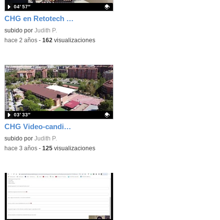
04′ 57″
CHG en Retotech 2024-2025
Contenido educativo.
subido por
Judith P.
-
hace 2 años
-
162
visualizaciones
03′ 33″
CHG Video-candidatura Retotech 23-24
Contenido educativo.
subido por
Judith P.
-
hace 3 años
-
125
visualizaciones