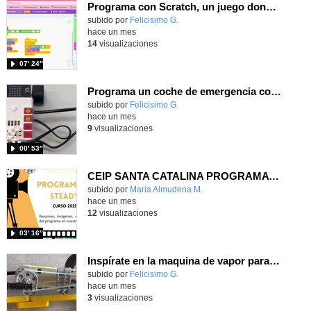
Programa con Scratch, un juego donde tu personaje se mueva por un campo de minas usando el sonido para evitarlas
Contenido educativo.
subido por
Felicisimo G.
-
hace un mes
14
visualizaciones
07′ 24″
Programa un coche de emergencia con MakeCode y constrúyelo con Nezha
Contenido educativo.
subido por
Felicisimo G.
-
hace un mes
9
visualizaciones
00′ 53″
CEIP SANTA CATALINA PROGRAMA READY, STEADY, GO! 2025-26
Contenido educativo.
subido por
Maria Almudena M.
-
hace un mes
12
visualizaciones
03′ 16″
Inspírate en la maquina de vapor para construir con Nezha una mecanismo que transforma movimiento circular en lineal
Contenido educativo.
subido por
Felicisimo G.
-
hace un mes
3
visualizaciones