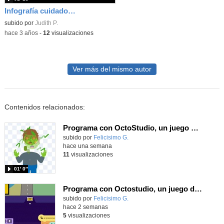
Infografía cuidado de sala de Tecnología
subido por
Judith P.
-
hace 3 años
-
12
visualizaciones
Ver más del mismo autor
Contenidos relacionados:
Programa con OctoStudio, un juego homenajeando al House of the dead con Zombies
Contenido educativo.
subido por
Felicisimo G.
-
hace una semana
11
visualizaciones
01′ 0″
Programa con Octostudio, un juego de Educación Víal cruzando un paso de cebra.
Contenido educativo.
subido por
Felicisimo G.
-
hace 2 semanas
5
visualizaciones