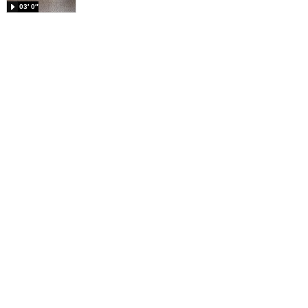
03′ 0″