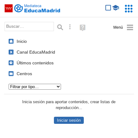
Mediateca de EducaMadrid
Saltar navegación
Servic
Educa
Palabra o frase:
Búsqueda avanzada
Ayuda
(en
ventana
Inicio
nueva)
Canal EducaMadrid
Últimos contenidos
Centros
Tipo de contenido:
Inicia sesión para aportar contenidos, crear listas de
reproducción...
Iniciar sesión