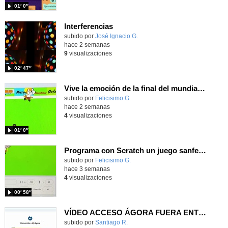
01′ 0″
Interferencias
Contenido educativo.
subido por
José Ignacio G.
-
hace 2 semanas
9
visualizaciones
02′ 47″
Vive la emoción de la final del mundial 2026, programando con Scratch un juego de toques.
Contenido educativo.
subido por
Felicisimo G.
-
hace 2 semanas
4
visualizaciones
01′ 0″
Programa con Scratch un juego sanferminero con Mikel Merino evitando toros y dando toques al balón.
Contenido educativo.
subido por
Felicisimo G.
-
hace 3 semanas
4
visualizaciones
00′ 58″
VÍDEO ACCESO ÁGORA FUERA ENTORNO ESCUELA
Contenido educativo.
subido por
Santiago R.
-