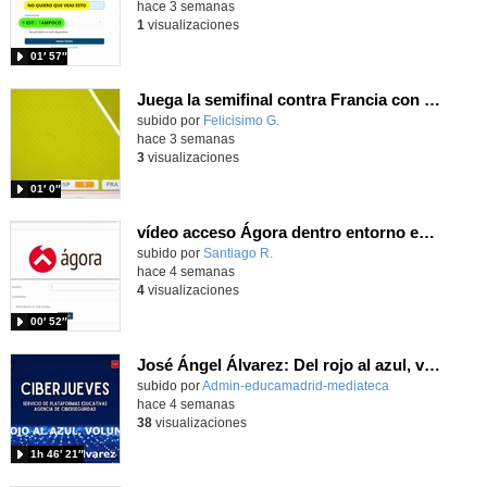
hace 3 semanas
1
visualizaciones
01′ 57″
Juega la semifinal contra Francia con un juego utilizando el ángulo para centrar a Nico Williams
Contenido educativo.
subido por
Felicisimo G.
-
hace 3 semanas
3
visualizaciones
01′ 0″
vídeo acceso Ágora dentro entorno escuela
Contenido educativo.
subido por
Santiago R.
-
hace 4 semanas
4
visualizaciones
00′ 52″
José Ángel Álvarez: Del rojo al azul, volumen III
subido por
Admin-educamadrid-mediateca
-
hace 4 semanas
38
visualizaciones
1h 46′ 21″