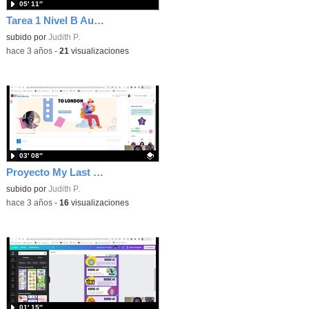
05′ 11″
Tarea 1 Nivel B Aula Virtual
subido por
Judith P.
-
hace 3 años
-
21
visualizaciones
03′ 08″
Proyecto My Last Trip to London
Contenido educativo.
subido por
Judith P.
-
hace 3 años
-
16
visualizaciones
01′ 15″