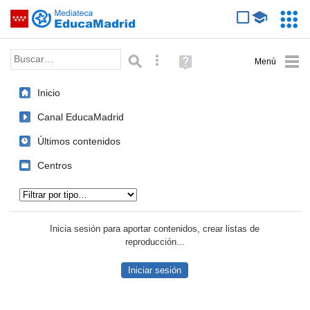
Mediateca de EducaMadrid
Saltar navegación
Servic
Educa
Palabra o frase:
Búsqueda avanzada
Ayuda
(en
ventana
Inicio
nueva)
Canal EducaMadrid
Últimos contenidos
Centros
Tipo de contenido:
Inicia sesión para aportar contenidos, crear listas de
reproducción...
Iniciar sesión