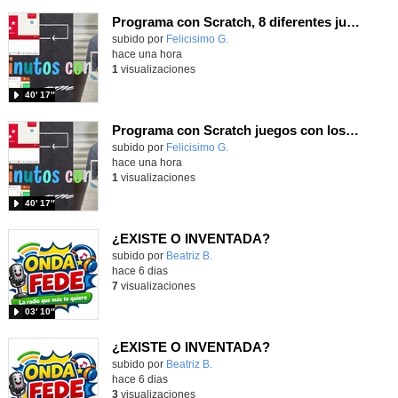
Programa con Scratch, 8 diferentes juegos para vivir la emoción de los partidos de España en el mundial 2026
Contenido educativo.
subido por
Felicisimo G.
-
hace una hora
1
visualizaciones
40′ 17″
Programa con Scratch juegos con los partidos del mundial 2026 ganados por España
Contenido educativo.
subido por
Felicisimo G.
-
hace una hora
1
visualizaciones
40′ 17″
¿EXISTE O INVENTADA?
Contenido educativo.
subido por
Beatriz B.
-
hace 6 dias
7
visualizaciones
03′ 10″
¿EXISTE O INVENTADA?
Contenido educativo.
subido por
Beatriz B.
-
hace 6 dias
3
visualizaciones