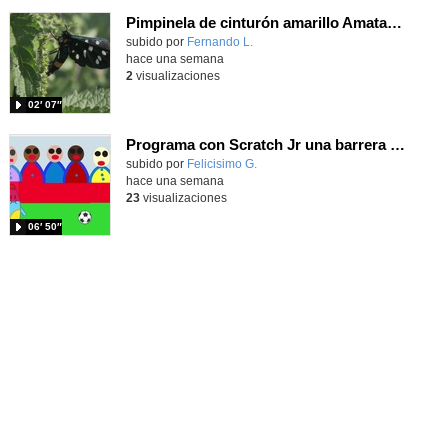
Pimpinela de cinturón amarillo Amata phegea (Linnaeus, 1758)
Contenido educativo.
subido por
Fernando L.
-
hace una semana
2
visualizaciones
02′ 07″
Programa con Scratch Jr una barrera que se desplaza para dar sensación de movimiento
Contenido educativo.
subido por
Felicisimo G.
-
hace una semana
23
visualizaciones
06′ 50″