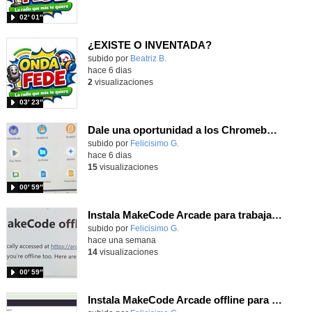
02′ 01″
¿EXISTE O INVENTADA?
Contenido educativo.
subido por
Beatriz B.
-
hace 6 dias
2
visualizaciones
03′ 23″
Dale una oportunidad a los Chromebooks y utiliza un proyector para realizar talleres si no tienes pantallas táctiles
Contenido educativo.
subido por
Felicisimo G.
-
hace 6 dias
15
visualizaciones
00′ 59″
Instala MakeCode Arcade para trabajar offline en tu tablet, ordenador, Chromebook
Contenido educativo.
subido por
Felicisimo G.
-
hace una semana
14
visualizaciones
00′ 59″
Instala MakeCode Arcade offline para programar grandes juegos sin necesidad de Internet