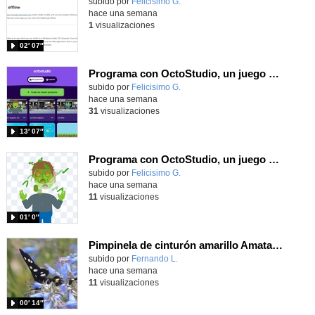
Contenido educativo.
subido por
Felicisimo G.
-
hace una semana
1
visualizaciones
02′ 07″
Programa con OctoStudio, un juego de disparos contra Zombies con un cargador basado en el House of the dead
Contenido educativo.
subido por
Felicisimo G.
-
hace una semana
31
visualizaciones
13′ 07″
Programa con OctoStudio, un juego homenajeando al House of the dead con Zombies
Contenido educativo.
subido por
Felicisimo G.
-
hace una semana
11
visualizaciones
01′ 0″
Pimpinela de cinturón amarillo Amata phegea (Linnaeus, 1758)
Contenido educativo.
subido por
Fernando L.
-
hace una semana
11
visualizaciones
00′ 14″