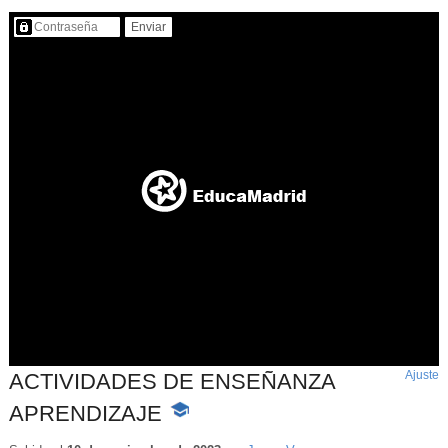
Contenido protegido…
Ajuste
d
ACTIVIDADES DE ENSEÑANZA
p
APRENDIZAJE
-
Contenido