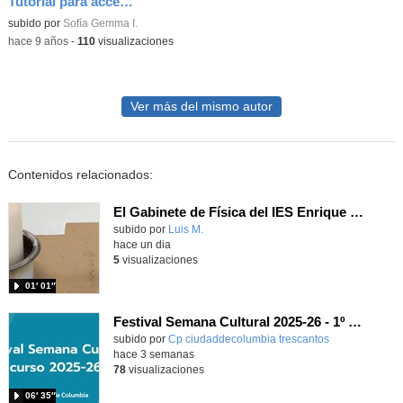
Tutorial para acceder a las calificaciones
subido por
Sofía Gemma I.
-
hace 9 años
-
110
visualizaciones
Ver más del mismo autor
Contenidos relacionados:
El Gabinete de Física del IES Enrique Tierno Galván de Parla (Curso 25-26)
Contenido educativo.
subido por
Luis M.
-
hace un dia
5
visualizaciones
01′ 01″
Festival Semana Cultural 2025-26 - 1º Primaria
subido por
Cp ciudaddecolumbia trescantos
-
hace 3 semanas
78
visualizaciones
06′ 35″