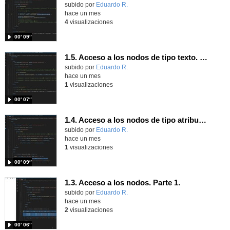
Contenido educativo.
subido por
Eduardo R.
-
hace un mes
4
visualizaciones
00′ 09″
1.5. Acceso a los nodos de tipo texto. Parte 1.
Contenido educativo.
subido por
Eduardo R.
-
hace un mes
1
visualizaciones
00′ 07″
1.4. Acceso a los nodos de tipo atributo. Parte 1.
Contenido educativo.
subido por
Eduardo R.
-
hace un mes
1
visualizaciones
00′ 09″
1.3. Acceso a los nodos. Parte 1.
Contenido educativo.
subido por
Eduardo R.
-
hace un mes
2
visualizaciones
00′ 06″