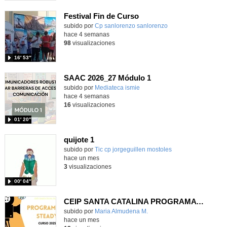
Festival Fin de Curso
Contenido educativo.
subido por
Cp sanlorenzo sanlorenzo
-
hace 4 semanas
98
visualizaciones
16′ 53″
SAAC 2026_27 Módulo 1
subido por
Mediateca ismie
-
hace 4 semanas
16
visualizaciones
01′ 20″
quijote 1
subido por
Tic cp jorgeguillen mostoles
-
hace un mes
3
visualizaciones
00′ 04″
CEIP SANTA CATALINA PROGRAMA READY, STEADY, GO! 2025-26
Contenido educativo.
subido por
Maria Almudena M.
-
hace un mes