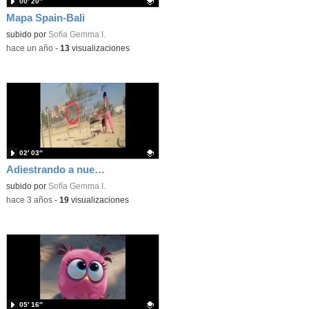
00′ 20″
Mapa Spain-Bali
Contenido educativo.
subido por
Sofía Gemma I.
-
hace un año
-
13
visualizaciones
02′ 03″
Adiestrando a nuestras mascotas
Contenido educativo.
subido por
Sofía Gemma I.
-
hace 3 años
-
19
visualizaciones
05′ 16″