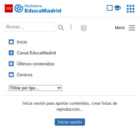
Mediateca de EducaMadrid
Saltar navegación
Servic
Educa
Palabra o frase:
Búsqueda avanzada
Ayuda
(en
ventana
Inicio
nueva)
Canal EducaMadrid
Últimos contenidos
Centros
Tipo de contenido:
Inicia sesión para aportar contenidos, crear listas de
reproducción...
Iniciar sesión