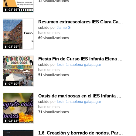
12
visualizaciones
03′ 16″
Resumen extraescolares IES Clara Campoamor 25-26
subido por
Jaime G.
-
hace un mes
69
visualizaciones
03′ 25″
Fiesta Fin de Curso IES Infanta Elena 2025-2026
subido por
Ies infantaelena galapagar
-
hace un mes
51
visualizaciones
07′ 10″
Oasis de mariposas en el IES Infanta Elena
subido por
Ies infantaelena galapagar
-
hace un mes
71
visualizaciones
02′ 14″
1.6. Creación y borrado de nodos. Parte 1.