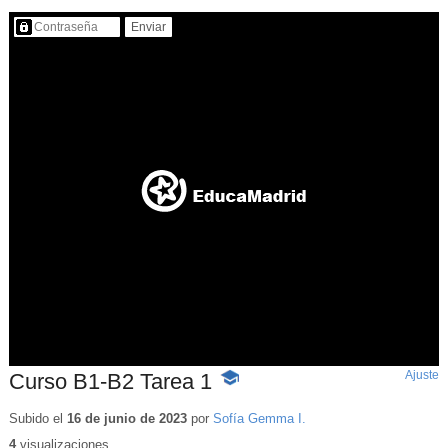
Contenido protegido…
Ajuste
d
Curso B1-B2 Tarea 1
-
p
Contenido
educativo
Subido el
16 de junio de 2023
por
Sofía Gemma I.
4
visualizaciones