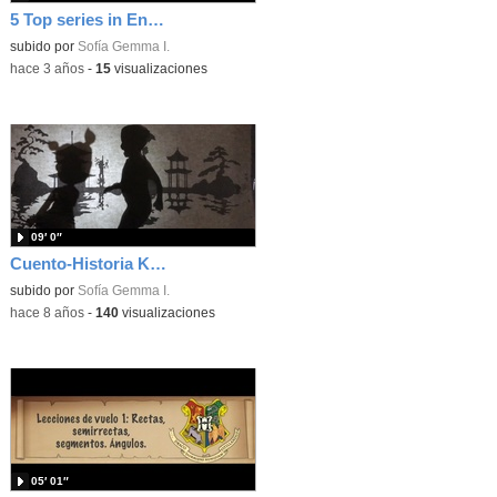
5 Top series in English
Contenido educativo.
subido por
Sofía Gemma I.
-
hace 3 años
-
15
visualizaciones
09′ 0″
Cuento-Historia Karate
subido por
Sofía Gemma I.
-
hace 8 años
-
140
visualizaciones
05′ 01″