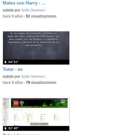
Mates con Harry - Rectas y Ángulos
subido por
Sofía Gemma I.
-
hace 9 años
-
51
visualizaciones
04′ 51″
Tutor - es
subido por
Sofía Gemma I.
-
hace 9 años
-
79
visualizaciones
01′ 40″