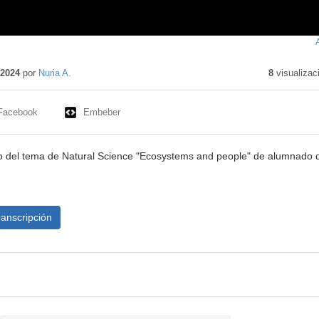
tenido
cativo
 2024
por
Nuria A.
8
visualizac
Facebook
Embeber
to del tema de Natural Science "Ecosystems and people" de alumnado 
ranscripción