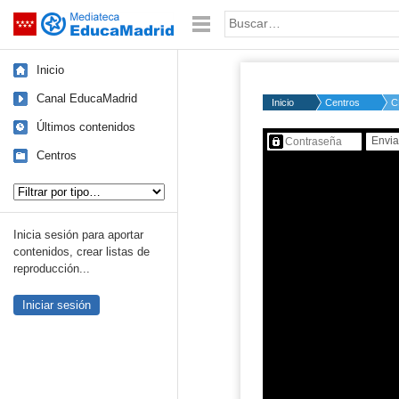
Mediateca de EducaMadrid
Saltar navegación
Palabra o frase:
Inicio
Canal EducaMadrid
Inicio
Centros
C
Últimos contenidos
Contenido protegido…
Centros
Tipo de contenido:
Inicia sesión para aportar
contenidos, crear listas de
reproducción...
Iniciar sesión