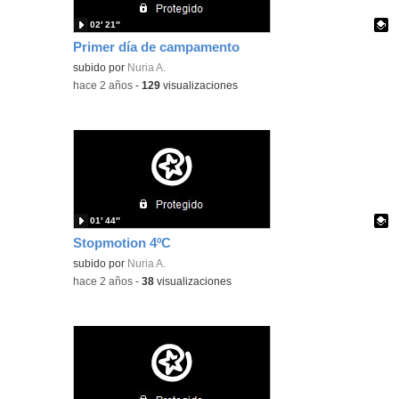
02′ 21″
Primer día de campamento
Contenido educativo.
subido por
Nuria A.
-
hace 2 años
-
129
visualizaciones
01′ 44″
Stopmotion 4ºC
Contenido educativo.
subido por
Nuria A.
-
hace 2 años
-
38
visualizaciones