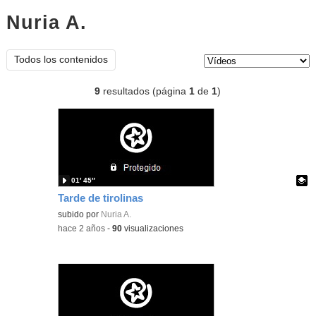
Nuria A.
vídeos
Tipo de contenido:
Todos los contenidos
9
resultados (página
1
de
1
)
01′ 45″
Tarde de tirolinas
Contenido educativo.
subido por
Nuria A.
-
hace 2 años
-
90
visualizaciones