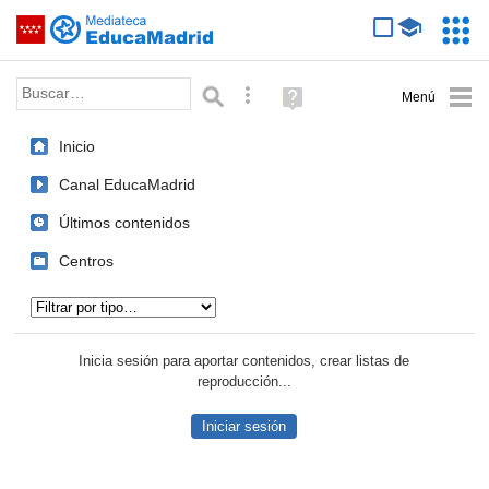
Mediateca de EducaMadrid
Saltar navegación
Servic
Educa
Palabra o frase:
Búsqueda avanzada
Ayuda
(en
ventana
Inicio
nueva)
Canal EducaMadrid
Últimos contenidos
Centros
Tipo de contenido:
Inicia sesión para aportar contenidos, crear listas de
reproducción...
Iniciar sesión