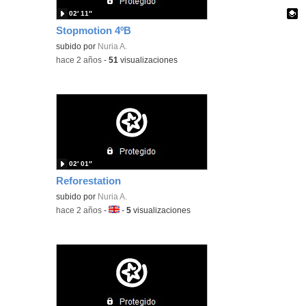
02′ 11″
Stopmotion 4ºB
Contenido educativo.
subido por
Nuria A.
-
hace 2 años
-
51
visualizaciones
02′ 01″
Reforestation
subido por
Nuria A.
-
hace 2 años
-
Idioma:
-
5
visualizaciones