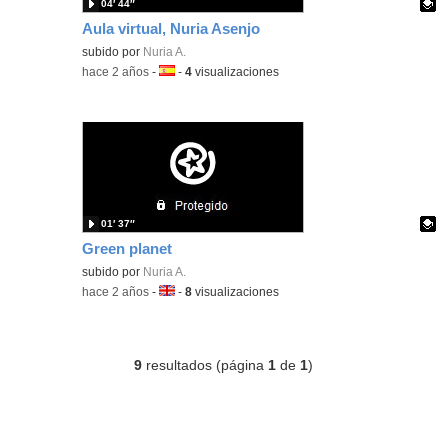
04′ 44″
Aula virtual, Nuria Asenjo
Contenido educativo.
subido por
Nuria A.
-
hace 2 años
-
Idioma:
-
4
visualizaciones
01′ 37″
Green planet
Contenido educativo.
subido por
Nuria A.
-
hace 2 años
-
Idioma:
-
8
visualizaciones
9
resultados (página
1
de
1
)