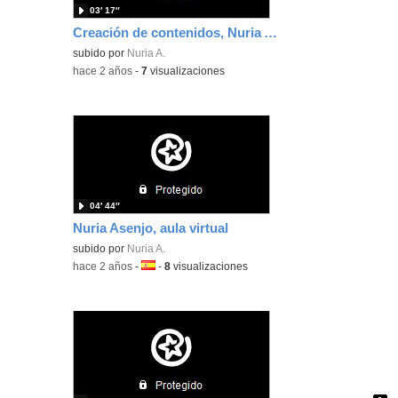
03′ 17″
Creación de contenidos, Nuria Asenjo
subido por
Nuria A.
-
hace 2 años
-
7
visualizaciones
04′ 44″
Nuria Asenjo, aula virtual
subido por
Nuria A.
-
hace 2 años
-
Idioma:
-
8
visualizaciones