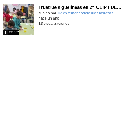
Truetrue siguelíneas en 2º_CEIP FDLR_Las Rozas
Contenido educativo.
subido por
Tic cp fernandodelosrios lasrozas
-
hace un año
13
visualizaciones
02′ 09″