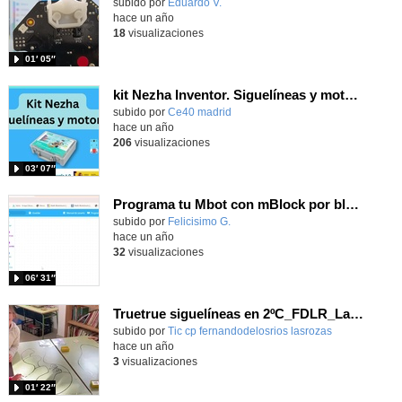
Contenido educativo.
subido por
Eduardo V.
-
hace un año
18
visualizaciones
01′ 05″
kit Nezha Inventor. Siguelíneas y motores
subido por
Ce40 madrid
-
hace un año
206
visualizaciones
03′ 07″
Programa tu Mbot con mBlock por bloques. Te sorprenderá como funciona.
Contenido educativo.
subido por
Felicisimo G.
-
hace un año
32
visualizaciones
06′ 31″
Truetrue siguelíneas en 2ºC_FDLR_Las Rozas
Contenido educativo.
subido por
Tic cp fernandodelosrios lasrozas
-
hace un año
3
visualizaciones
01′ 22″