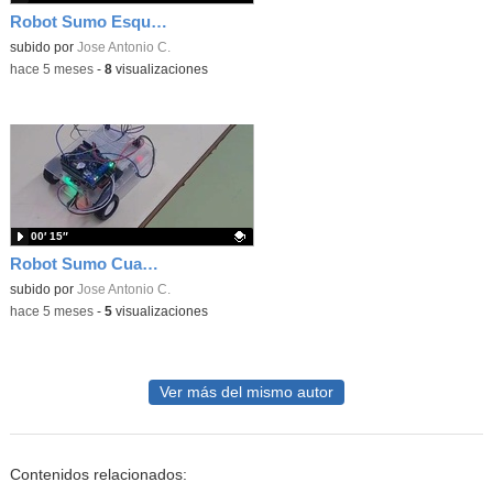
Robot Sumo Esquiva Obstáculos
Contenido educativo.
subido por
Jose Antonio C.
-
hace 5 meses
-
8
visualizaciones
00′ 15″
Robot Sumo Cuadrado
Contenido educativo.
subido por
Jose Antonio C.
-
hace 5 meses
-
5
visualizaciones
Ver más del mismo autor
Contenidos relacionados: