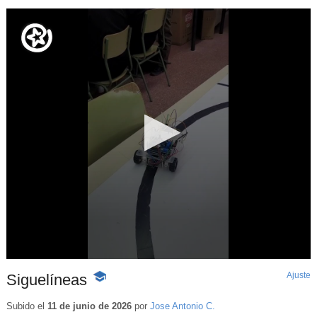
Ajuste
d
Siguelíneas
-
p
Contenido
educativo
Subido el
11 de junio de 2026
por
Jose Antonio C.