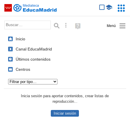
Mediateca de EducaMadrid
Saltar navegación
Servic
Educa
Palabra o frase:
Búsqueda avanzada
Ayuda
(en
ventana
Inicio
nueva)
Canal EducaMadrid
Últimos contenidos
Centros
Tipo de contenido:
Inicia sesión para aportar contenidos, crear listas de
reproducción...
Iniciar sesión