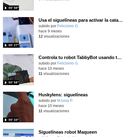
00′ 58″
Usa el siguelíneas para activar la catapulta construida con Nezha.
Contenido educativo.
subido por
Felicisimo G.
-
hace 9 meses
12
visualizaciones
00′ 27″
Controla tu robot TabbyBot usando tu consola KitteBot programando con MicroCode
Contenido educativo.
subido por
Felicisimo G.
-
hace 10 meses
11
visualizaciones
00′ 58″
Huskylens: siguelíneas
Contenido educativo.
subido por
M.luisa P.
-
hace 10 meses
11
visualizaciones
00′ 34″
Siguelíneas robot Maqueen
- Contenido educa