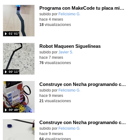
Programa con MakeCode tu placa microbit, un siguelíneas utilizando tu kit Nezha
Contenido educativo.
subido por
Felicisimo G.
-
hace 4 meses
18
visualizaciones
01′ 01″
Robot Maqueen Siguelíneas
Contenido educativo.
subido por
Javier S.
-
hace 7 meses
76
visualizaciones
00′ 11″
Construye con Nezha programando con MakeCode un siguelíneas.
Contenido educativo.
subido por
Felicisimo G.
-
hace 9 meses
21
visualizaciones
00′ 49″
Construye con Nezha programando con MakeCode una robot barredor
Contenido educativo.
subido por
Felicisimo G.
-
hace 9 meses
64
visualizaciones