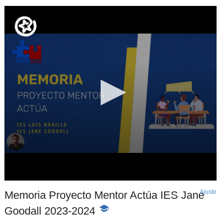
Ajuste
d
Memoria Proyecto Mentor Actúa IES Jane
p
Goodall 2023-2024
-
Contenido