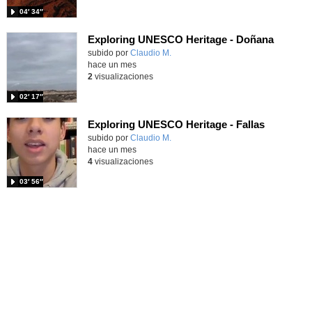
04′ 34″
Exploring UNESCO Heritage - Doñana
Contenido educativo.
subido por
Claudio M.
-
hace un mes
2
visualizaciones
02′ 17″
Exploring UNESCO Heritage - Fallas
Contenido educativo.
subido por
Claudio M.
-
hace un mes
4
visualizaciones
03′ 56″