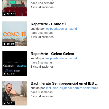
hace una semana
4
visualizaciones
02′ 52″
RepetArte - Como tú
subido por
ies puertabonita madrid
-
hace 3 semanas
5
visualizaciones
19′ 19″
RepetArte - Gelem Gelem
subido por
ies puertabonita madrid
-
hace 3 semanas
3
visualizaciones
11′ 33″
Bachillerato Semipresencial en el IES Juan de Herrera
subido por
Jestudios ies juandeherrera sanlorenzo
-
hace 3 semanas
6
visualizaciones
04′ 31″