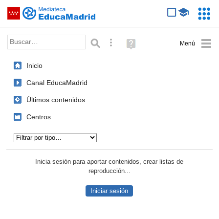
Mediateca de EducaMadrid
Saltar navegación
Servic
Educa
Palabra o frase:
Búsqueda avanzada
Ayuda
(en
ventana
Inicio
nueva)
Canal EducaMadrid
Últimos contenidos
Centros
Tipo de contenido:
Inicia sesión para aportar contenidos, crear listas de
reproducción...
Iniciar sesión