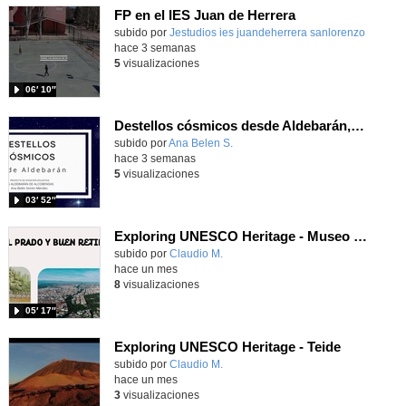
FP en el IES Juan de Herrera
Contenido educativo.
subido por
Jestudios ies juandeherrera sanlorenzo
-
hace 3 semanas
5
visualizaciones
06′ 10″
Destellos cósmicos desde Aldebarán, alcanzar las estrellas
Contenido educativo.
subido por
Ana Belen S.
-
hace 3 semanas
5
visualizaciones
03′ 52″
Exploring UNESCO Heritage - Museo del Prado
Contenido educativo.
subido por
Claudio M.
-
hace un mes
8
visualizaciones
05′ 17″
Exploring UNESCO Heritage - Teide
Contenido educativo.
subido por
Claudio M.
-
hace un mes
3
visualizaciones