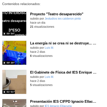
Contenidos relacionados:
Proyecto "Teatro desaparecido"
Contenido educativo.
subido por
Jestudios ies calderon pinto
-
hace un dia
21
visualizaciones
00′ 54″
La energía ni se crea ni se destruye... ¡se experimenta! El Tierno en la Feria Madrid es Ciencia 2026
Contenido educativo.
subido por
Luis M.
-
hace 2 dias
6
visualizaciones
00′ 30″
El Gabinete de Física del IES Enrique Tierno Galván de Parla (Curso 25-26)
Contenido educativo.
subido por
Luis M.
-
hace 2 dias
5
visualizaciones
01′ 01″
Presentación IES CIFPD Ignacio Ellacuría
Contenido educativo.
subido por
IES Ignacio Ellacuria
-