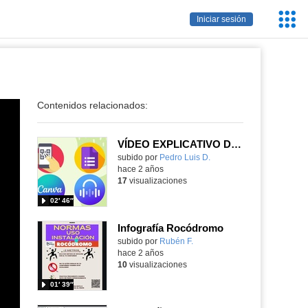
Servic
Iniciar sesión
Educa
Contenidos relacionados:
VÍDEO EXPLICATIVO DE LA INFOGRAFÍA INNOVACIÓN EDUCATIVA
Contenido educativo.
subido por
Pedro Luis D.
-
hace 2 años
17
visualizaciones
02′ 46″
Infografía Rocódromo
Contenido educativo.
subido por
Rubén F.
-
hace 2 años
10
visualizaciones
01′ 39″