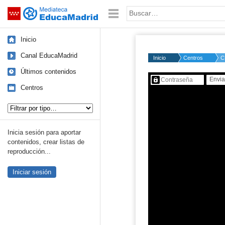
Mediateca de EducaMadrid
Saltar navegación
Palabra o frase:
Inicio
Canal EducaMadrid
Inicio
Centros
C
Últimos contenidos
Contenido protegido…
Centros
Tipo de contenido:
Inicia sesión para aportar
contenidos, crear listas de
reproducción...
Iniciar sesión