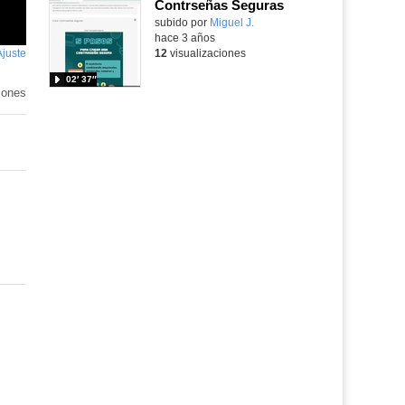
Contrseñas Seguras
Contenido educativo.
subido por
Miguel J.
-
hace 3 años
Ajuste
de
12
visualizaciones
pantalla
02′ 37″
iones