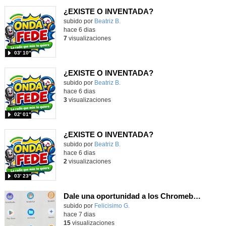
¿EXISTE O INVENTADA?
Contenido educativo.
subido por
Beatriz B.
-
hace 6 dias
7
visualizaciones
03′ 10″
¿EXISTE O INVENTADA?
Contenido educativo.
subido por
Beatriz B.
-
hace 6 dias
3
visualizaciones
02′ 01″
¿EXISTE O INVENTADA?
Contenido educativo.
subido por
Beatriz B.
-
hace 6 dias
2
visualizaciones
03′ 23″
Dale una oportunidad a los Chromebooks y utiliza un proyector para realizar talleres si no tienes pantallas táctiles
Contenido educativo.
subido por
Felicisimo G.
-
hace 7 dias
15
visualizaciones