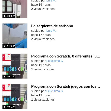
Contenido educativo.
subido por
Luis M.
-
hace 16 horas
2
visualizaciones
00′ 32″
La serpiente de carbono
Contenido educativo.
subido por
Luis M.
-
hace 17 horas
2
visualizaciones
01′ 01″
Programa con Scratch, 8 diferentes juegos para vivir la emoción de los partidos de España en el mundial 2026
Contenido educativo.
subido por
Felicisimo G.
-
hace 19 horas
1
visualizaciones
40′ 17″
Programa con Scratch juegos con los partidos del mundial 2026 ganados por España
Contenido educativo.
subido por
Felicisimo G.
-
hace 19 horas
1
visualizaciones
40′ 17″