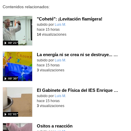
Contenidos relacionados:
"Coheté": ¡Levitación flamígera!
Contenido educativo.
subido por
Luis M.
-
hace 15 horas
14
visualizaciones
00′ 21″
La energía ni se crea ni se destruye... ¡se experimenta! El Tierno en la Feria Madrid es Ciencia 2026
Contenido educativo.
subido por
Luis M.
-
hace 15 horas
3
visualizaciones
00′ 30″
El Gabinete de Física del IES Enrique Tierno Galván de Parla (Curso 25-26)
Contenido educativo.
subido por
Luis M.
-
hace 15 horas
3
visualizaciones
01′ 01″
Ositos a reacción