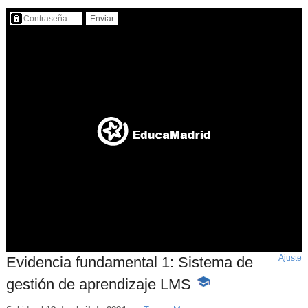
Contenido protegido…
Ajuste
d
Evidencia fundamental 1: Sistema de
p
gestión de aprendizaje LMS
-
Contenido