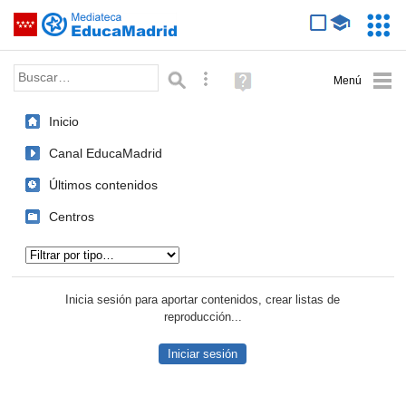
Mediateca de EducaMadrid
Saltar navegación
Servic
Educa
Palabra o frase:
Búsqueda avanzada
Ayuda
(en
ventana
Inicio
nueva)
Canal EducaMadrid
Últimos contenidos
Centros
Tipo de contenido:
Inicia sesión para aportar contenidos, crear listas de
reproducción...
Iniciar sesión