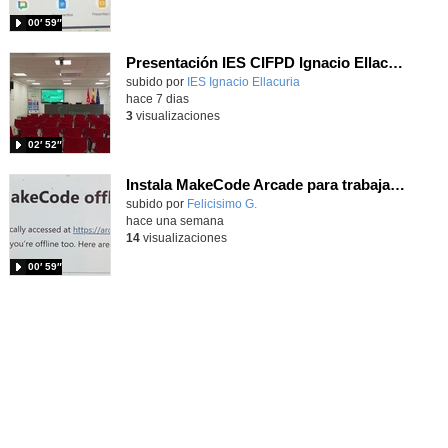
00′ 59″
Presentación IES CIFPD Ignacio Ellacuría
Contenido educativo.
subido por
IES Ignacio Ellacuria
-
hace 7 dias
3
visualizaciones
02′ 52″
Instala MakeCode Arcade para trabajar offline en tu tablet, ordenador, Chromebook
Contenido educativo.
subido por
Felicisimo G.
-
hace una semana
14
visualizaciones
00′ 59″