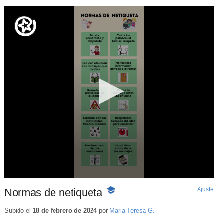
Ajuste
d
Normas de netiqueta
-
p
Contenido
educativo
Subido el
18 de febrero de 2024
por
Maria Teresa G.