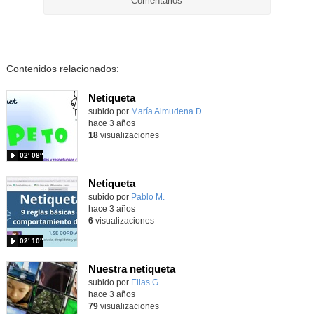
Comentarios
Contenidos relacionados:
Netiqueta
subido por
María Almudena D.
-
hace 3 años
18
visualizaciones
02′ 08″
Netiqueta
Contenido educativo.
subido por
Pablo M.
-
hace 3 años
6
visualizaciones
02′ 10″
Nuestra netiqueta
Contenido educativo.
subido por
Elias G.
-
hace 3 años
79
visualizaciones