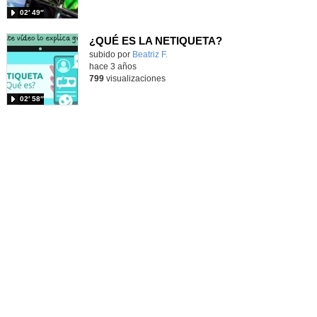
02′ 49″
¿QUÉ ES LA NETIQUETA?
Contenido educativo.
subido por
Beatriz F.
-
hace 3 años
799
visualizaciones
02′ 58″