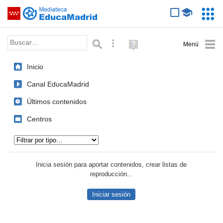
Mediateca de EducaMadrid
Saltar navegación
Servic
Educa
Palabra o frase:
Búsqueda avanzada
Ayuda
(en
ventana
Inicio
nueva)
Canal EducaMadrid
Últimos contenidos
Centros
Tipo de contenido:
Inicia sesión para aportar contenidos, crear listas de
reproducción...
Iniciar sesión