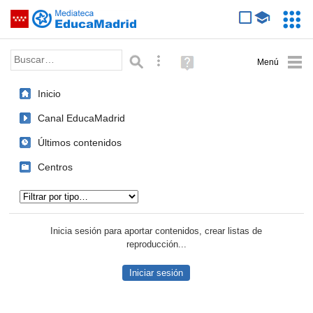
Mediateca de EducaMadrid
Saltar navegación
Servic
Educa
Palabra o frase:
Búsqueda avanzada
Ayuda
(en
ventana
Inicio
nueva)
Canal EducaMadrid
Últimos contenidos
Centros
Tipo de contenido:
Inicia sesión para aportar contenidos, crear listas de
reproducción...
Iniciar sesión