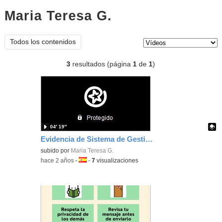
Maria Teresa G.
vídeos
Tipo de contenido:
Todos los contenidos
3
resultados (página
1
de
1
)
04′ 19″
Evidencia de Sistema de Gestión de aprendizajes y evaluación. Vídeo explicativo
Contenido educativo.
subido por
Maria Teresa G.
-
hace 2 años
-
Idioma:
-
7
visualizaciones