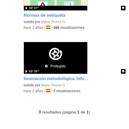
00′ 37″
Normas de netiqueta
Contenido educativo.
subido por
Maria Teresa G.
-
hace 2 años
-
Idioma:
-
166
visualizaciones
02′ 35″
Innovación metodológica. Infografía expresión oral y resolución de problemas
Contenido educativo.
subido por
Maria Teresa G.
-
hace 2 años
-
Idioma:
-
7
visualizaciones
3
resultados (página
1
de
1
)