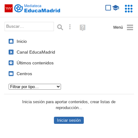
Mediateca de EducaMadrid
Saltar navegación
Servic
Educa
Palabra o frase:
Búsqueda avanzada
Ayuda
(en
ventana
Inicio
nueva)
Canal EducaMadrid
Últimos contenidos
Centros
Tipo de contenido:
Inicia sesión para aportar contenidos, crear listas de
reproducción...
Iniciar sesión