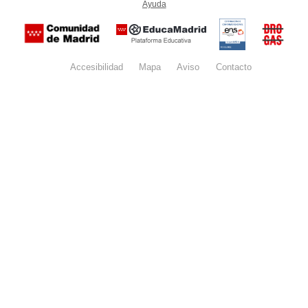
Ayuda
(en ventana nueva)
Certificación
Buzón
de
anónim
conformidad
del Pla
con el
Regiona
Esquema
contra l
Nacional de
Accesibilidad
Mapa
web
Aviso
legal
Contacto
Drogas 
Seguridad
la
(categoría
Comunid
MEDIA). El
de Madr
documento
se abrirá en
ventana
nueva.