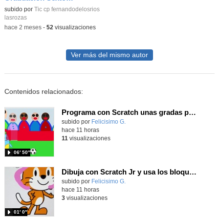
Contenido educativo.
subido por
Tic cp fernandodelosrios
lasrozas
-
hace 2 meses
-
52
visualizaciones
Ver más del mismo autor
Contenidos relacionados:
Programa con Scratch unas gradas para que produzca el efecto de desplazamiento.
Contenido educativo.
subido por
Felicisimo G.
-
hace 11 horas
11
visualizaciones
06′ 50″
Dibuja con Scratch Jr y usa los bloques de aparecer/desparecer para hacer animaciones
Contenido educativo.
subido por
Felicisimo G.
-
hace 11 horas
3
visualizaciones
01′ 0″