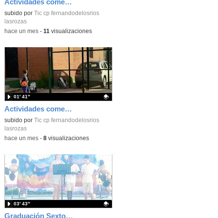
Actividades comedor_junio 2026_Infantil_CEIP FDLR_Las Rozas
Contenido educativo.
subido por
Tic cp fernandodelosrios
lasrozas
-
hace un mes
-
11
visualizaciones
01′ 41″
Actividades comedor_junio 2026_primeros del cole_CEIP FDLR_Las Rozas
Contenido educativo.
subido por
Tic cp fernandodelosrios
lasrozas
-
hace un mes
-
8
visualizaciones
03′ 43″
Graduación Sexto 2026 Discurso alumnos_CEIP FDLR_Las Rozas