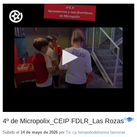
Ajuste
d
4º de Micropolix_CEIP FDLR_Las Rozas
-
p
Conte
educa
Subido el
14 de mayo de 2026
por
Tic cp fernandodelosrios lasrozas