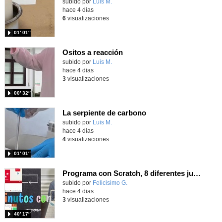
Contenido educativo.
subido por
Luis M.
-
hace 4 dias
6
visualizaciones
01′ 01″
Ositos a reacción
Contenido educativo.
subido por
Luis M.
-
hace 4 dias
3
visualizaciones
00′ 32″
La serpiente de carbono
Contenido educativo.
subido por
Luis M.
-
hace 4 dias
4
visualizaciones
01′ 01″
Programa con Scratch, 8 diferentes juegos para vivir la emoción de los partidos de España en el mundial 2026
Contenido educativo.
subido por
Felicisimo G.
-
hace 4 dias
3
visualizaciones
40′ 17″