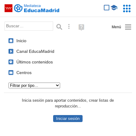
Mediateca de EducaMadrid
Saltar navegación
Servic
Educa
Palabra o frase:
Búsqueda avanzada
Ayuda
(en
ventana
Inicio
nueva)
Canal EducaMadrid
Últimos contenidos
Centros
Tipo de contenido:
Inicia sesión para aportar contenidos, crear listas de
reproducción...
Iniciar sesión