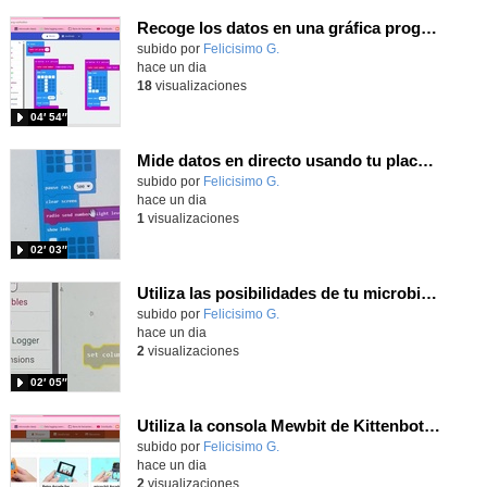
Recoge los datos en una gráfica programando tu placa microbit con MakeCode y conoce la Tª y nivel de luz en este eclipse
Contenido educativo.
subido por
Felicisimo G.
-
hace un dia
18
visualizaciones
04′ 54″
Mide datos en directo usando tu placa microbit y programando con MakeCode dos placas conectadas por radio
Contenido educativo.
subido por
Felicisimo G.
-
hace un dia
1
visualizaciones
02′ 03″
Utiliza las posibilidades de tu microbit programando com MakeCode para medir temperatura y nivel de luz con Datalogger
Contenido educativo.
subido por
Felicisimo G.
-
hace un dia
2
visualizaciones
02′ 05″
Utiliza la consola Mewbit de Kittenbot para llevar tus juegos arcade de MakeCode a tu mano
Contenido educativo.
subido por
Felicisimo G.
-
hace un dia
2
visualizaciones