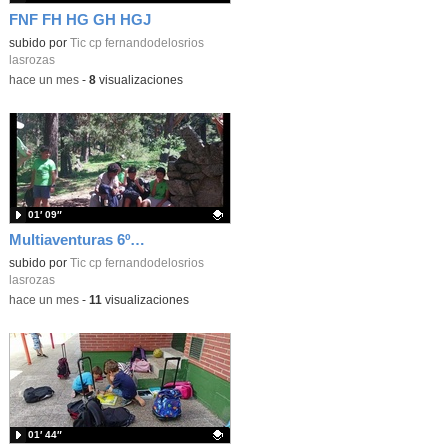
FNF FH HG GH HGJ
Contenido educativo.
subido por
Tic cp fernandodelosrios
lasrozas
-
hace un mes
-
8
visualizaciones
01′ 09″
Multiaventuras 6º_CEIP FDLR_Las Rozas
Contenido educativo.
subido por
Tic cp fernandodelosrios
lasrozas
-
hace un mes
-
11
visualizaciones
01′ 44″