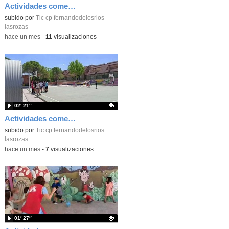
Actividades comedor_junio 2026_tardes_CEIP FDLR_Las Rozas
Contenido educativo.
subido por
Tic cp fernandodelosrios
lasrozas
-
hace un mes
-
11
visualizaciones
02′ 21″
Actividades comedor_junio 2026_Primaria_CEIP FDLR_Las Rozas
Contenido educativo.
subido por
Tic cp fernandodelosrios
lasrozas
-
hace un mes
-
7
visualizaciones
01′ 27″