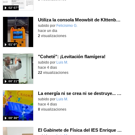
02′ 07″
Utiliza la consola Meowbit de KIttenbot para jugar con tus programas MakeCode Arcade
Contenido educativo.
subido por
Felicisimo G.
-
hace un dia
2
visualizaciones
01′ 0″
"Coheté": ¡Levitación flamígera!
Contenido educativo.
subido por
Luis M.
-
hace 4 dias
22
visualizaciones
00′ 21″
La energía ni se crea ni se destruye... ¡se experimenta! El Tierno en la Feria Madrid es Ciencia 2026
Contenido educativo.
subido por
Luis M.
-
hace 4 dias
8
visualizaciones
00′ 30″
El Gabinete de Física del IES Enrique Tierno Galván de Parla (Curso 25-26)