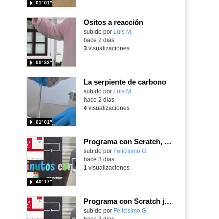
01′ 01″
Ositos a reacción
Contenido educativo.
subido por
Luis M.
-
hace 2 dias
3
visualizaciones
00′ 32″
La serpiente de carbono
Contenido educativo.
subido por
Luis M.
-
hace 2 dias
4
visualizaciones
01′ 01″
Programa con Scratch, 8 diferentes juegos para vivir la emoción de los partidos de España en el mundial 2026
Contenido educativo.
subido por
Felicisimo G.
-
hace 3 dias
1
visualizaciones
40′ 17″
Programa con Scratch juegos con los partidos del mundial 2026 ganados por España
Contenido educativo.
subido por
Felicisimo G.
-
hace 3 dias