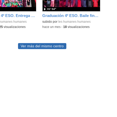
01′ 04″
Graduación 4º ESO. Entrega de bandas 4ºA
Graduación 4º ESO. Baile final alumnos
 humanes humanes
subido por
Ies humanes humanes
25
visualizaciones
-
hace un mes
-
18
visualizaciones
Ver más del mismo centro