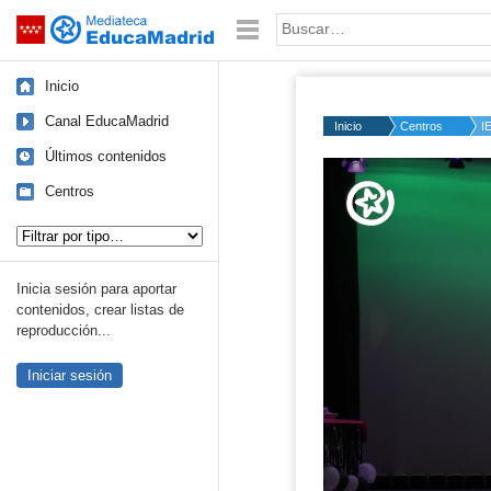
Mediateca de EducaMadrid
Saltar navegación
Palabra o frase:
Inicio
Canal EducaMadrid
Inicio
Centros
I
Últimos contenidos
Volume
50%
Centros
Tipo de contenido:
Inicia sesión para aportar
contenidos, crear listas de
reproducción...
Iniciar sesión