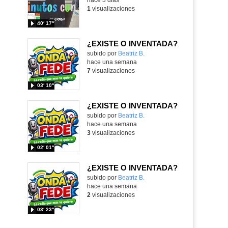
1
visualizaciones
40′ 17″
¿EXISTE O INVENTADA?
Contenido educativo.
subido por
Beatriz B.
-
hace una semana
7
visualizaciones
03′ 10″
¿EXISTE O INVENTADA?
Contenido educativo.
subido por
Beatriz B.
-
hace una semana
3
visualizaciones
02′ 01″
¿EXISTE O INVENTADA?
Contenido educativo.
subido por
Beatriz B.
-
hace una semana
2
visualizaciones
03′ 23″