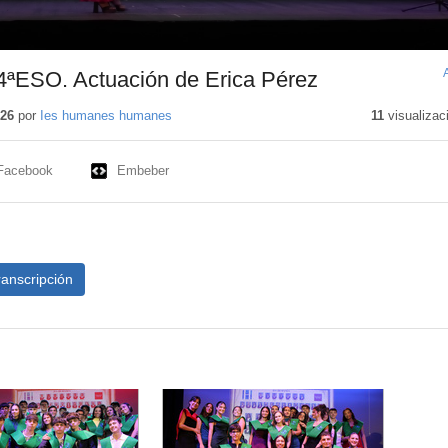
4ªESO. Actuación de Erica Pérez
026
por
Ies humanes humanes
11
visualizac
Facebook
Embeber
ranscripción