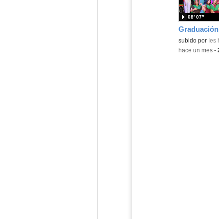
08′ 07″
subido por
Ies
-
hace un mes
-