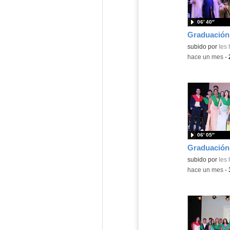
06′ 40″
subido por
Ies
-
hace un mes
-
06′ 05″
subido por
Ies
-
hace un mes
-