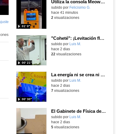
Utiliza la consola Meowbit de KIttenbot para jugar con tus programas MakeCode Arcade
Contenido educativo.
subido por
Felicisimo G.
-
hace 41 minutos
2
visualizaciones
Ajuste
de
01′ 0″
pantalla
iones
"Coheté": ¡Levitación flamígera!
Contenido educativo.
subido por
Luis M.
-
hace 2 dias
22
visualizaciones
00′ 21″
La energía ni se crea ni se destruye... ¡se experimenta! El Tierno en la Feria Madrid es Ciencia 2026
Contenido educativo.
subido por
Luis M.
-
hace 2 dias
7
visualizaciones
00′ 30″
El Gabinete de Física del IES Enrique Tierno Galván de Parla (Curso 25-26)
Contenido educativo.
subido por
Luis M.
-
hace 2 dias
5
visualizaciones