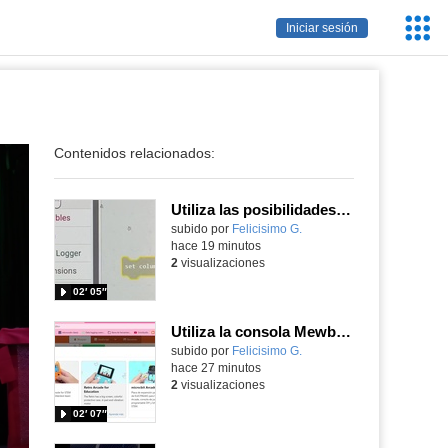
Servic
Iniciar sesión
Educa
Contenidos relacionados:
Utiliza las posibilidades de tu microbit programando com MakeCode para medir temperatura y nivel de luz con Datalogger
Contenido educativo.
subido por
Felicisimo G.
-
hace 19 minutos
2
visualizaciones
02′ 05″
Utiliza la consola Mewbit de Kittenbot para llevar tus juegos arcade de MakeCode a tu mano
Contenido educativo.
subido por
Felicisimo G.
-
hace 27 minutos
2
visualizaciones
02′ 07″