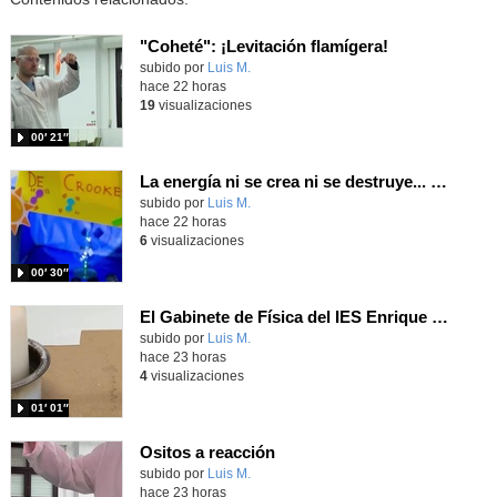
"Coheté": ¡Levitación flamígera!
Contenido educativo.
subido por
Luis M.
-
hace 22 horas
19
visualizaciones
00′ 21″
La energía ni se crea ni se destruye... ¡se experimenta! El Tierno en la Feria Madrid es Ciencia 2026
Contenido educativo.
subido por
Luis M.
-
hace 22 horas
6
visualizaciones
00′ 30″
El Gabinete de Física del IES Enrique Tierno Galván de Parla (Curso 25-26)
Contenido educativo.
subido por
Luis M.
-
hace 23 horas
4
visualizaciones
01′ 01″
Ositos a reacción
Contenido educativo.
subido por
Luis M.
-
hace 23 horas