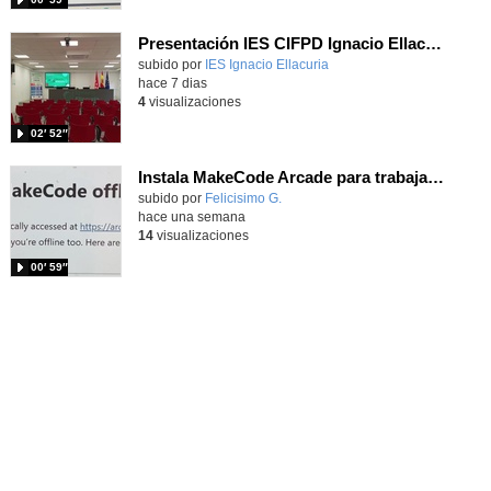
Presentación IES CIFPD Ignacio Ellacuría
Contenido educativo.
subido por
IES Ignacio Ellacuria
-
hace 7 dias
4
visualizaciones
02′ 52″
Instala MakeCode Arcade para trabajar offline en tu tablet, ordenador, Chromebook
Contenido educativo.
subido por
Felicisimo G.
-
hace una semana
14
visualizaciones
00′ 59″