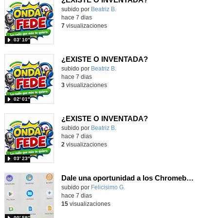
Contenido educativo.
subido por
Beatriz B.
-
hace 7 dias
7
visualizaciones
03′ 10″
¿EXISTE O INVENTADA?
Contenido educativo.
subido por
Beatriz B.
-
hace 7 dias
3
visualizaciones
02′ 01″
¿EXISTE O INVENTADA?
Contenido educativo.
subido por
Beatriz B.
-
hace 7 dias
2
visualizaciones
03′ 23″
Dale una oportunidad a los Chromebooks y utiliza un proyector para realizar talleres si no tienes pantallas táctiles
Contenido educativo.
subido por
Felicisimo G.
-
hace 7 dias
15
visualizaciones
00′ 59″