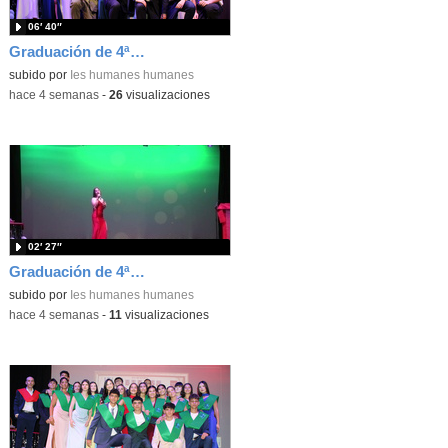
06′ 40″
Graduación de 4ªESO. Entrega de bandas 4ºE
subido por
Ies humanes humanes
-
hace 4 semanas
-
26
visualizaciones
02′ 27″
Graduación de 4ªESO. Actuación de Erica Pérez
subido por
Ies humanes humanes
-
hace 4 semanas
-
11
visualizaciones