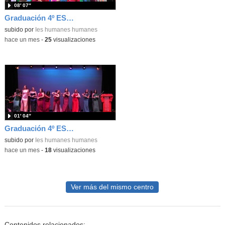
08′ 07″
Graduación 4º ESO. Entrega de bandas 4ºA
subido por
Ies humanes humanes
-
hace un mes
-
25
visualizaciones
01′ 04″
Graduación 4º ESO. Baile final alumnos
subido por
Ies humanes humanes
-
hace un mes
-
18
visualizaciones
Ver más del mismo centro
Contenidos relacionados: