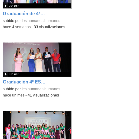
06′ 05″
Graduación de 4ªESO. Entrega de bandas 4ºC
subido por
Ies humanes humanes
-
hace 4 semanas
-
33
visualizaciones
06′ 40″
Graduación 4º ESO. Mejores expedientes
subido por
Ies humanes humanes
-
hace un mes
-
41
visualizaciones