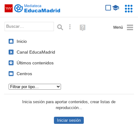
Mediateca de EducaMadrid
Saltar navegación
Servic
Educa
Palabra o frase:
Búsqueda avanzada
Ayuda
(en
ventana
Inicio
nueva)
Canal EducaMadrid
Últimos contenidos
Centros
Tipo de contenido:
Inicia sesión para aportar contenidos, crear listas de
reproducción...
Iniciar sesión