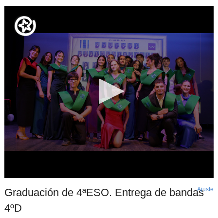
Ajuste
d
Graduación de 4ªESO. Entrega de bandas
p
4ºD