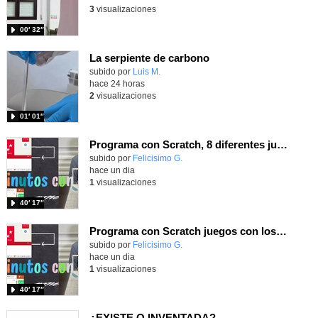
3
visualizaciones
00′ 32″
La serpiente de carbono
Contenido educativo.
subido por
Luis M.
-
hace 24 horas
2
visualizaciones
01′ 01″
Programa con Scratch, 8 diferentes juegos para vivir la emoción de los partidos de España en el mundial 2026
Contenido educativo.
subido por
Felicisimo G.
-
hace un dia
1
visualizaciones
40′ 17″
Programa con Scratch juegos con los partidos del mundial 2026 ganados por España
Contenido educativo.
subido por
Felicisimo G.
-
hace un dia
1
visualizaciones
40′ 17″
¿EXISTE O INVENTADA?