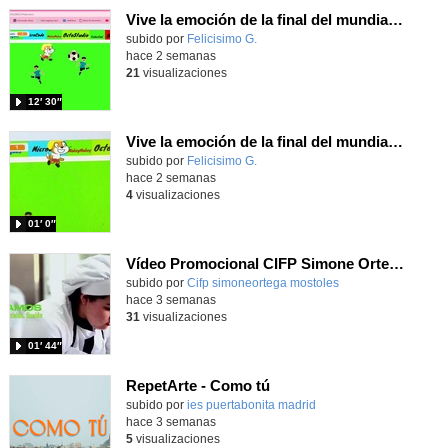
Vive la emoción de la final del mundial programando con Scratch, un juego de toques y esquivar contrarios
Contenido educativo.
subido por
Felicisimo G.
-
hace 2 semanas
21
visualizaciones
12′ 30″
Vive la emoción de la final del mundial 2026, programando con Scratch un juego de toques.
Contenido educativo.
subido por
Felicisimo G.
-
hace 2 semanas
4
visualizaciones
01′ 0″
Vídeo Promocional CIFP Simone Ortega
Contenido educativo.
subido por
Cifp simoneortega mostoles
-
hace 3 semanas
31
visualizaciones
01′ 44″
RepetArte - Como tú
subido por
ies puertabonita madrid
-
hace 3 semanas
5
visualizaciones