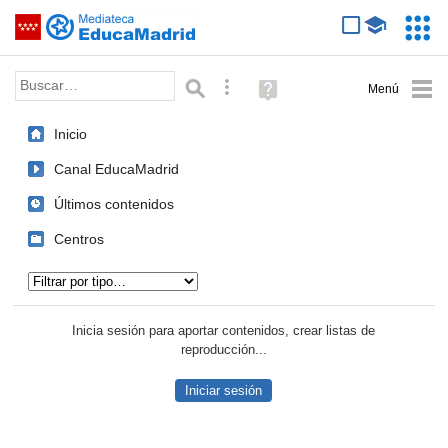
Mediateca de EducaMadrid
Saltar navegación
Servic
Educa
Palabra o frase:
Búsqueda avanzada
Ayuda
(en
ventana
Inicio
nueva)
Canal EducaMadrid
Últimos contenidos
Centros
Tipo de contenido:
Inicia sesión para aportar contenidos, crear listas de
reproducción...
Iniciar sesión