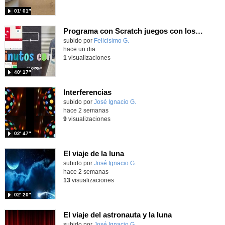
01′ 01″
Programa con Scratch juegos con los partidos del mundial 2026 ganados por España
Contenido educativo.
subido por
Felicisimo G.
-
hace un dia
1
visualizaciones
40′ 17″
Interferencias
Contenido educativo.
subido por
José Ignacio G.
-
hace 2 semanas
9
visualizaciones
02′ 47″
El viaje de la luna
Contenido educativo.
subido por
José Ignacio G.
-
hace 2 semanas
13
visualizaciones
02′ 20″
El viaje del astronauta y la luna
Contenido educativo.
subido por
José Ignacio G.
-