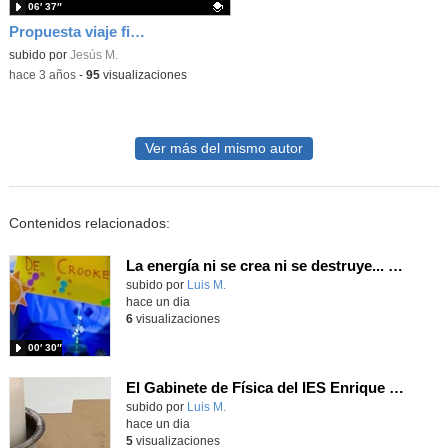
06′ 37″
Propuesta viaje fin de curso esquí. La Molina (marzo 2024)
Contenido educativo.
subido por
Jesús M.
-
hace 3 años
-
95
visualizaciones
Ver más del mismo autor
Contenidos relacionados:
La energía ni se crea ni se destruye... ¡se experimenta! El Tierno en la Feria Madrid es Ciencia 2026
Contenido educativo.
subido por
Luis M.
-
hace un dia
6
visualizaciones
00′ 30″
El Gabinete de Física del IES Enrique Tierno Galván de Parla (Curso 25-26)
Contenido educativo.
subido por
Luis M.
-
hace un dia
5
visualizaciones