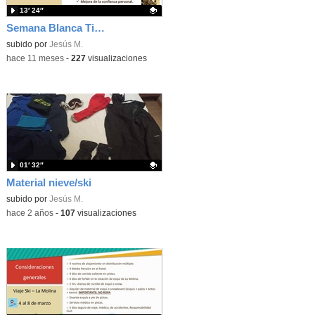
13′ 24″
Semana Blanca Tierno Galván 2026
Contenido educativo.
subido por
Jesús M.
-
hace 11 meses
-
227
visualizaciones
01′ 32″
Material nieve/ski
Contenido educativo.
subido por
Jesús M.
-
hace 2 años
-
107
visualizaciones