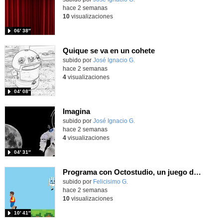
hace 2 semanas
10
visualizaciones
06′ 38″
Quique se va en un cohete
Contenido educativo.
subido por
José Ignacio G.
-
hace 2 semanas
4
visualizaciones
04′ 08″
Imagina
Contenido educativo.
subido por
José Ignacio G.
-
hace 2 semanas
4
visualizaciones
04′ 31″
Programa con Octostudio, un juego de 4 personajes ganando la copa del mundo saltando y esquivando rivales.
Contenido educativo.
subido por
Felicisimo G.
-
hace 2 semanas
10
visualizaciones
10′ 41″