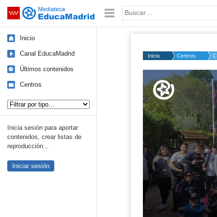
Mediateca de EducaMadrid
Saltar navegación
Palabra o frase:
Inicio
Canal EducaMadrid
Inicio
Centros
C
Últimos contenidos
Volume
50%
Centros
Tipo de contenido:
Inicia sesión para aportar
contenidos, crear listas de
reproducción...
Iniciar sesión