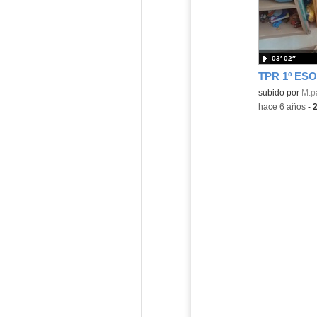
03′ 02″
Contenido educ
subido por
M.p
-
hace 6 años
-