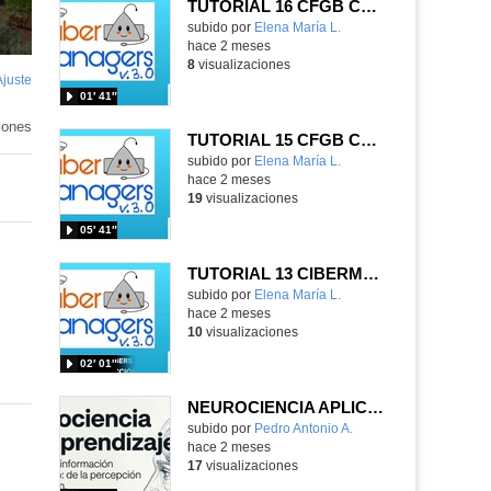
TUTORIAL 16 CFGB CUADRO DE PROTECCIÓN ARMADO
Contenido educativo.
subido por
Elena María L.
-
hace 2 meses
8
visualizaciones
Ajuste
de
01′ 41″
pantalla
iones
TUTORIAL 15 CFGB CONMUTADA DE 3 PUNTOS
Contenido educativo.
subido por
Elena María L.
-
hace 2 meses
19
visualizaciones
05′ 41″
TUTORIAL 13 CIBERMANAGERS CFGM SOLDADURA 23-24
Contenido educativo.
subido por
Elena María L.
-
hace 2 meses
10
visualizaciones
02′ 01″
NEUROCIENCIA APLICADA A LA EDUCACIÓN
Contenido educativo.
subido por
Pedro Antonio A.
-
hace 2 meses
17
visualizaciones