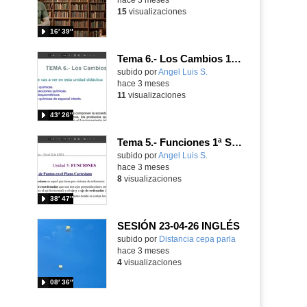
15
visualizaciones
16′ 39″
Tema 6.- Los Cambios 1ª Sesión 23-04-2026
Contenido educativo.
subido por
Angel Luis S.
-
hace 3 meses
11
visualizaciones
43′ 26″
Tema 5.- Funciones 1ª Sesión 23-04-2026
Contenido educativo.
subido por
Angel Luis S.
-
hace 3 meses
8
visualizaciones
38′ 47″
SESIÓN 23-04-26 INGLÉS
Contenido educativo.
subido por
Distancia cepa parla
-
hace 3 meses
4
visualizaciones
08′ 36″