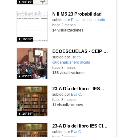
04′ 16″
N II M5 23 Probabilidad
Contenido educativo.
subido por
Distancia cepa parla
-
hace 3 meses
14
visualizaciones
15′ 55″
ECOESCUELAS - CEIP CARDENAL CISNEROS
Contenido educativo.
subido por
Tic cp
cardenalcisnero alcala
-
hace 3 meses
135
visualizaciones
03′ 0″
23-A Día del libro - IES CIDFP Ignacio Ellacuría
Contenido educativo.
subido por
Eva C.
-
hace 3 meses
11
visualizaciones
16′ 39″
23-A Día del libro IES CIDFP Ignacio Ellacuría
Contenido educativo.
subido por
Eva C.
-
hace 3 meses