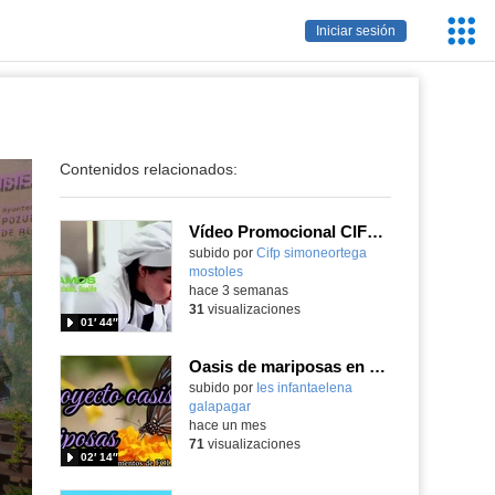
Servic
Iniciar sesión
Educa
Contenidos relacionados:
Vídeo Promocional CIFP Simone Ortega
Contenido educativo.
subido por
Cifp simoneortega
mostoles
-
hace 3 semanas
31
visualizaciones
01′ 44″
Oasis de mariposas en el IES Infanta Elena
subido por
Ies infantaelena
galapagar
-
hace un mes
71
visualizaciones
02′ 14″