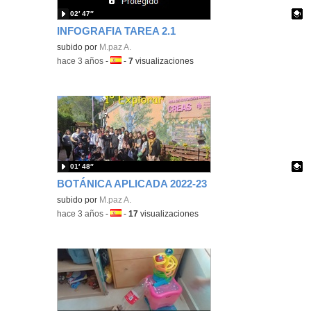
02′ 47″
INFOGRAFIA TAREA 2.1
Contenido educativo.
subido por
M.paz A.
-
hace 3 años
-
Idioma:
-
7
visualizaciones
01′ 48″
BOTÁNICA APLICADA 2022-23
Contenido educativo.
subido por
M.paz A.
-
hace 3 años
-
Idioma:
-
17
visualizaciones