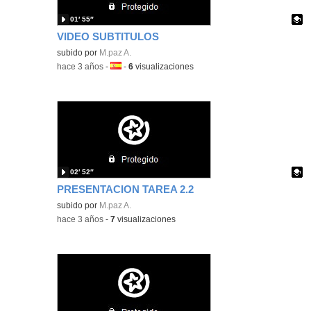
01′ 55″
VIDEO SUBTITULOS
Contenido educativo.
subido por
M.paz A.
-
hace 3 años
-
Idioma:
-
6
visualizaciones
02′ 52″
PRESENTACION TAREA 2.2
Contenido educativo.
subido por
M.paz A.
-
hace 3 años
-
7
visualizaciones