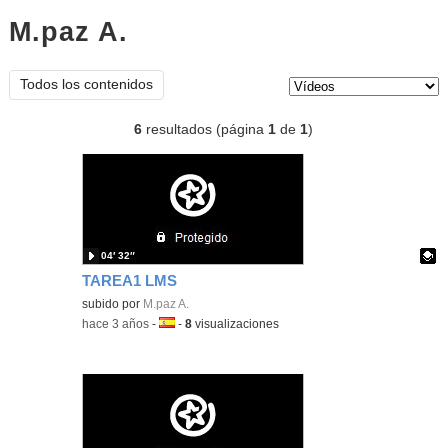
M.paz A.
vídeos
Tipo de contenido:
Todos los contenidos
6
resultados (página
1
de
1
)
04′ 32″
TAREA1 LMS
Contenido educativo.
subido por
M.paz A.
-
hace 3 años
-
Idioma:
-
8
visualizaciones