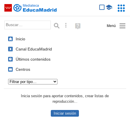
Mediateca de EducaMadrid
Saltar navegación
Servic
Educa
Palabra o frase:
Búsqueda avanzada
Ayuda
(en
ventana
Inicio
nueva)
Canal EducaMadrid
Últimos contenidos
Centros
Tipo de contenido:
Inicia sesión para aportar contenidos, crear listas de
reproducción...
Iniciar sesión