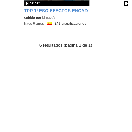
03′ 02″
TPR 1º ESO EFECTOS ENCADENADOS
Contenido educativo.
subido por
M.paz A.
-
hace 6 años
-
Idioma:
-
243
visualizaciones
6
resultados (página
1
de
1
)