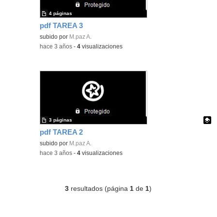
4 páginas
pdf TAREA 3
subido por
M.paz A.
-
hace 3 años
-
4
visualizaciones
3 páginas
pdf TAREA 2
Contenido educativo.
subido por
M.paz A.
-
hace 3 años
-
4
visualizaciones
3
resultados (página
1
de
1
)