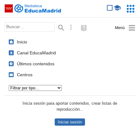
Mediateca de EducaMadrid
Saltar navegación
Servic
Educa
Palabra o frase:
Búsqueda avanzada
Ayuda
(en
ventana
Inicio
nueva)
Canal EducaMadrid
Últimos contenidos
Centros
Tipo de contenido:
Inicia sesión para aportar contenidos, crear listas de
reproducción...
Iniciar sesión