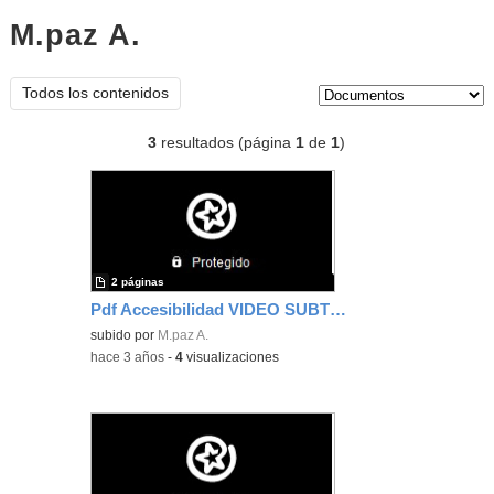
M.paz A.
documentos
Tipo de contenido:
Todos los contenidos
3
resultados (página
1
de
1
)
2 páginas
Pdf Accesibilidad VIDEO SUBTÍTULOS
subido por
M.paz A.
-
hace 3 años
-
4
visualizaciones