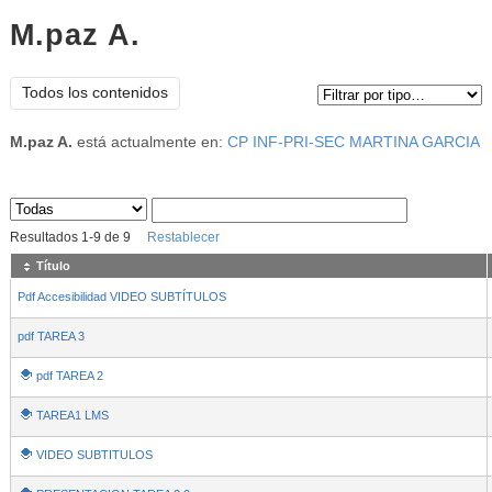
M.paz A.
Tipo de contenido:
Todos los contenidos
M.paz A.
está actualmente en:
CP INF-PRI-SEC MARTINA GARCIA
Sus archivos
:
Resultados
1
-
9
de
9
Restablecer
Título
Pdf Accesibilidad VIDEO SUBTÍTULOS
pdf TAREA 3
pdf TAREA 2
TAREA1 LMS
VIDEO SUBTITULOS