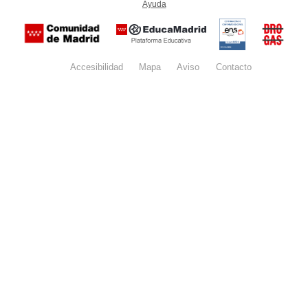
Ayuda
(en ventana nueva)
Certificación
Buzón
de
anónim
conformidad
del Pla
con el
Regiona
Esquema
contra l
Nacional de
Accesibilidad
Mapa
web
Aviso
legal
Contacto
Drogas 
Seguridad
la
(categoría
Comunid
MEDIA). El
de Madr
documento
se abrirá en
ventana
nueva.