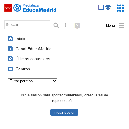
Mediateca de EducaMadrid
Saltar navegación
Servic
Educa
Palabra o frase:
Búsqueda avanzada
Ayuda
(en
ventana
Inicio
nueva)
Canal EducaMadrid
Últimos contenidos
Centros
Tipo de contenido:
Inicia sesión para aportar contenidos, crear listas de
reproducción...
Iniciar sesión