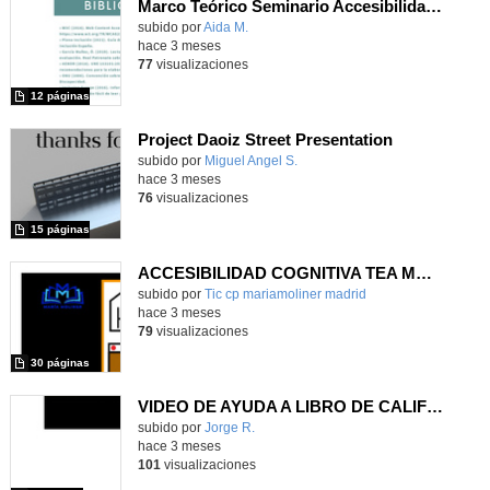
Marco Teórico Seminario Accesibilidad Cognitiva
Contenido educativo.
subido por
Aida M.
-
hace 3 meses
77
visualizaciones
12 páginas
Project Daoiz Street Presentation
Contenido educativo.
subido por
Miguel Angel S.
-
hace 3 meses
76
visualizaciones
15 páginas
ACCESIBILIDAD COGNITIVA TEA MARÍA MOLINER 1
subido por
Tic cp mariamoliner madrid
-
hace 3 meses
79
visualizaciones
30 páginas
VIDEO DE AYUDA A LIBRO DE CALIFICACIÓNES Y RETROALIMENTACIÓN
subido por
Jorge R.
-
hace 3 meses
101
visualizaciones