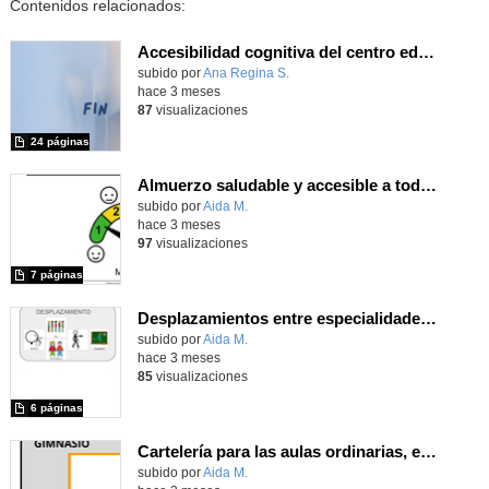
Contenidos relacionados:
Accesibilidad cognitiva del centro educativo
Contenido educativo.
subido por
Ana Regina S.
-
hace 3 meses
87
visualizaciones
24 páginas
Almuerzo saludable y accesible a todo el alumnado del centro
Contenido educativo.
subido por
Aida M.
-
hace 3 meses
97
visualizaciones
7 páginas
Desplazamientos entre especialidades y aulas ordinarias
Contenido educativo.
subido por
Aida M.
-
hace 3 meses
85
visualizaciones
6 páginas
Cartelería para las aulas ordinarias, espacios comunes del centro y aulas específicas
Contenido educativo.
subido por
Aida M.
-