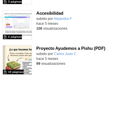
3 páginas
Accesibilidad
Contenido educativo.
subido por
Alejandra F.
-
hace 5 meses
106
visualizaciones
2 páginas
Proyecto Ayudemos a Pishu (PDF)
Contenido educativo.
subido por
Carlos Juan C.
-
hace 5 meses
99
visualizaciones
10 páginas