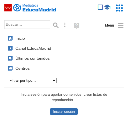
Mediateca de EducaMadrid
Saltar navegación
Servic
Educa
Palabra o frase:
Búsqueda avanzada
Ayuda
(en
ventana
Inicio
nueva)
Canal EducaMadrid
Últimos contenidos
Centros
Tipo de contenido:
Inicia sesión para aportar contenidos, crear listas de
reproducción...
Iniciar sesión