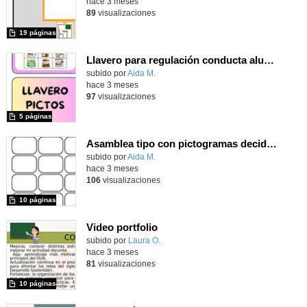
hace 3 meses
89
visualizaciones
19 páginas
Llavero para regulación conducta alumnado ACNEAE
Contenido educativo.
subido por
Aida M.
-
hace 3 meses
97
visualizaciones
5 páginas
Asamblea tipo con pictogramas decididas en Seminario Accesibilidad Cognitiva
Contenido educativo.
subido por
Aida M.
-
hace 3 meses
106
visualizaciones
10 páginas
Video portfolio
Contenido educativo.
subido por
Laura O.
-
hace 3 meses
81
visualizaciones
10 páginas