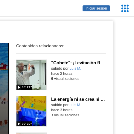
Servic
Iniciar sesión
Educa
Contenidos relacionados:
"Coheté": ¡Levitación flamígera!
Contenido educativo.
subido por
Luis M.
-
hace 2 horas
6
visualizaciones
00′ 21″
La energía ni se crea ni se destruye... ¡se experimenta! El Tierno en la Feria Madrid es Ciencia 2026
Contenido educativo.
subido por
Luis M.
-
hace 3 horas
3
visualizaciones
00′ 30″