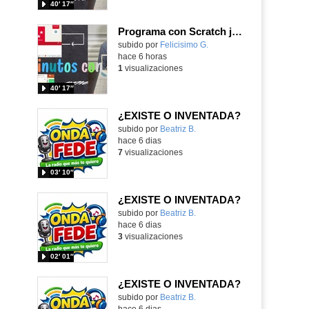
40′ 17″
Programa con Scratch juegos con los partidos del mundial 2026 ganados por España
Contenido educativo.
subido por
Felicisimo G.
-
hace 6 horas
1
visualizaciones
40′ 17″
¿EXISTE O INVENTADA?
Contenido educativo.
subido por
Beatriz B.
-
hace 6 dias
7
visualizaciones
03′ 10″
¿EXISTE O INVENTADA?
Contenido educativo.
subido por
Beatriz B.
-
hace 6 dias
3
visualizaciones
02′ 01″
¿EXISTE O INVENTADA?
Contenido educativo.
subido por
Beatriz B.
-
hace 6 dias