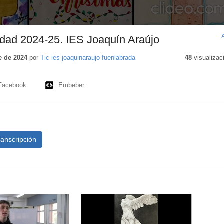
idad 2024-25. IES Joaquín Araújo
e de 2024
por
Tic ies joaquinaraujo fuenlabrada
48
visualizac
Facebook
Embeber
ranscripción