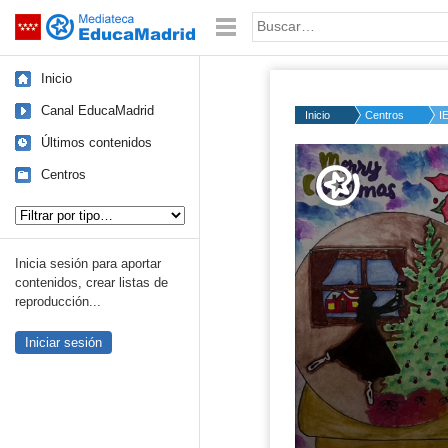
Mediateca de EducaMadrid
Saltar navegación
Palabra o frase:
Inicio
Canal EducaMadrid
Inicio
Centros
I
Últimos contenidos
Volume
50%
Centros
Tipo de contenido:
Inicia sesión para aportar
contenidos, crear listas de
reproducción...
Iniciar sesión