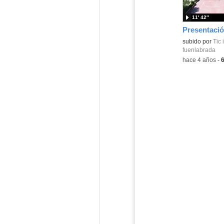
11′ 42″
subido por
Tic 
fuenlabrada
-
hace 4 años
-