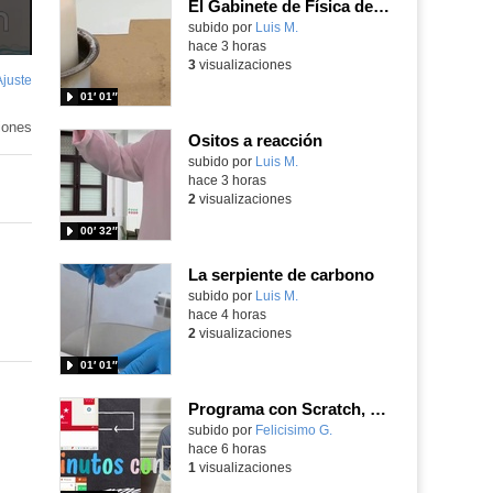
El Gabinete de Física del IES Enrique Tierno Galván de Parla (Curso 25-26)
Contenido educativo.
subido por
Luis M.
-
hace 3 horas
3
visualizaciones
Ajuste
de
01′ 01″
pantalla
iones
Ositos a reacción
Contenido educativo.
subido por
Luis M.
-
hace 3 horas
2
visualizaciones
00′ 32″
La serpiente de carbono
Contenido educativo.
subido por
Luis M.
-
hace 4 horas
2
visualizaciones
01′ 01″
Programa con Scratch, 8 diferentes juegos para vivir la emoción de los partidos de España en el mundial 2026
Contenido educativo.
subido por
Felicisimo G.
-
hace 6 horas
1
visualizaciones