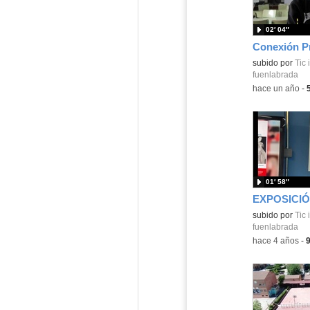
02′ 04″
subido por
Tic 
fuenlabrada
-
hace un año
-
01′ 58″
Contenido educ
subido por
Tic 
fuenlabrada
-
hace 4 años
-