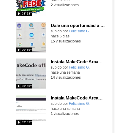
2
visualizaciones
03′ 23″
Dale una oportunidad a los Chromebooks y utiliza un proyector para realizar talleres si no tienes pantallas táctiles
Contenido educativo.
subido por
Felicisimo G.
-
hace 6 dias
15
visualizaciones
00′ 59″
Instala MakeCode Arcade para trabajar offline en tu tablet, ordenador, Chromebook
Contenido educativo.
subido por
Felicisimo G.
-
hace una semana
14
visualizaciones
00′ 59″
Instala MakeCode Arcade offline para programar grandes juegos sin necesidad de Internet
Contenido educativo.
subido por
Felicisimo G.
-
hace una semana
1
visualizaciones
02′ 07″