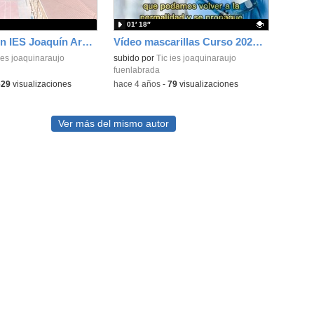
01′ 18″
Presentación IES Joaquín Araújo
Vídeo mascarillas Curso 2021-22
ies joaquinaraujo
Contenido educativo.
subido por
Tic ies joaquinaraujo
fuenlabrada
629
visualizaciones
-
hace 4 años
-
79
visualizaciones
Ver más del mismo autor