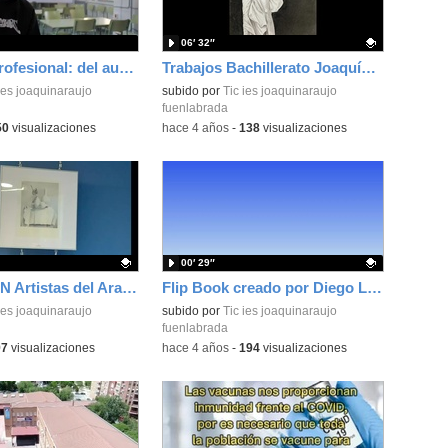
06′ 32″
Conexión Profesional: del aula al mundo real
Trabajos Bachillerato Joaquín Araújo 2021-22
ies joaquinaraujo
Contenido educativo.
subido por
Tic ies joaquinaraujo
fuenlabrada
50
visualizaciones
-
hace 4 años
-
138
visualizaciones
00′ 29″
EXPOSICIÓN Artistas del Araújo 2022.mp4
Flip Book creado por Diego López
ativo.
ies joaquinaraujo
Contenido educativo.
subido por
Tic ies joaquinaraujo
fuenlabrada
97
visualizaciones
-
hace 4 años
-
194
visualizaciones