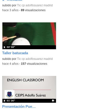
subido por
Tic cp adolfosuarez madrid
-
hace 3 años
-
89
visualizaciones
00′ 08″
Taller batucada
subido por
Tic cp adolfosuarez madrid
-
hace 4 años
-
157
visualizaciones
01′ 36″
Presentación Puertas Abiertas Ingles