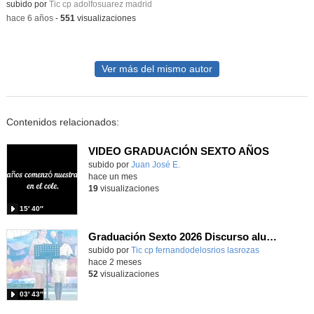
subido por
Tic cp adolfosuarez madrid
-
hace 6 años
-
551
visualizaciones
Ver más del mismo autor
Contenidos relacionados:
VIDEO GRADUACIÓN SEXTO AÑOS
Contenido educativo.
subido por
Juan José E.
-
hace un mes
19
visualizaciones
15′ 40″
Graduación Sexto 2026 Discurso alumnos_CEIP FDLR_Las Rozas
Contenido educativo.
subido por
Tic cp fernandodelosrios lasrozas
-
hace 2 meses
52
visualizaciones
03′ 43″