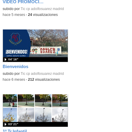
VÍDEO PROMOCIONAL ADMISIÓN 26-27
subido por
Tic cp adolfosuarez madrid
-
hace 5 meses
-
24
visualizaciones
04′ 16″
Bienvenidos
subido por
Tic cp adolfosuarez madrid
-
hace 6 meses
-
212
visualizaciones
03′ 21″
1º Tr.Infantil