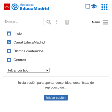
Mediateca de EducaMadrid
Saltar navegación
Servic
Educa
Palabra o frase:
Búsqueda avanzada
Ayuda
(en
ventana
Inicio
nueva)
Canal EducaMadrid
Últimos contenidos
Centros
Tipo de contenido:
Inicia sesión para aportar contenidos, crear listas de
reproducción...
Iniciar sesión