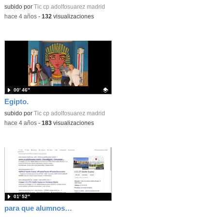
Contenido educativo.
subido por
Tic cp adolfosuarez madrid
-
hace 4 años
-
132
visualizaciones
00′ 46″
Egipto.
Contenido educativo.
subido por
Tic cp adolfosuarez madrid
-
hace 4 años
-
183
visualizaciones
01′ 52″
para que alumnos suban su tarea