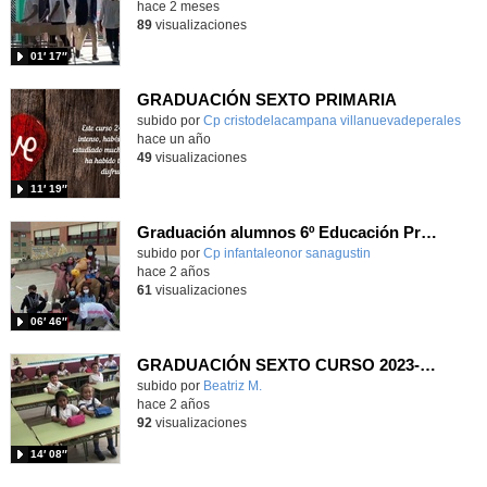
hace 2 meses
89
visualizaciones
01′ 17″
GRADUACIÓN SEXTO PRIMARIA
subido por
Cp cristodelacampana villanuevadeperales
-
hace un año
49
visualizaciones
11′ 19″
Graduación alumnos 6º Educación Primaria -Curso 2023-2024
Contenido educativo.
subido por
Cp infantaleonor sanagustin
-
hace 2 años
61
visualizaciones
06′ 46″
GRADUACIÓN SEXTO CURSO 2023-2024
Contenido educativo.
subido por
Beatriz M.
-
hace 2 años
92
visualizaciones
14′ 08″