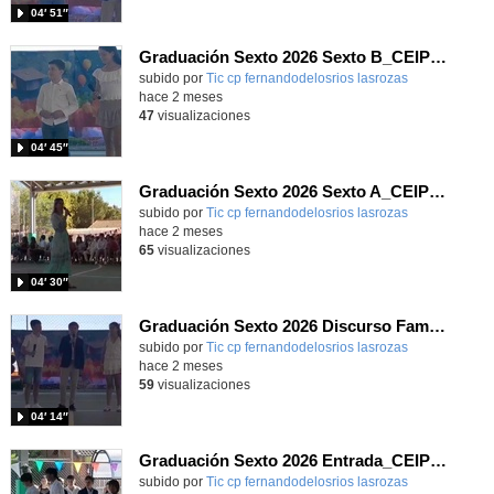
04′ 51″
Graduación Sexto 2026 Sexto B_CEIP FDLR_Las Rozas
Contenido educativo.
subido por
Tic cp fernandodelosrios lasrozas
-
hace 2 meses
47
visualizaciones
04′ 45″
Graduación Sexto 2026 Sexto A_CEIP FDLR_Las Rozas
Contenido educativo.
subido por
Tic cp fernandodelosrios lasrozas
-
hace 2 meses
65
visualizaciones
04′ 30″
Graduación Sexto 2026 Discurso Familia
Contenido educativo.
subido por
Tic cp fernandodelosrios lasrozas
-
hace 2 meses
59
visualizaciones
04′ 14″
Graduación Sexto 2026 Entrada_CEIP FDLR_Las Rozas
Contenido educativo.
subido por
Tic cp fernandodelosrios lasrozas
-