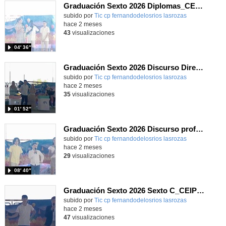
Graduación Sexto 2026 Diplomas_CEIP FDLR_Las Rozas
Contenido educativo.
subido por
Tic cp fernandodelosrios lasrozas
-
hace 2 meses
43
visualizaciones
04′ 36″
Graduación Sexto 2026 Discurso Dirección_CEIP FDLR_Las Rozas
Contenido educativo.
subido por
Tic cp fernandodelosrios lasrozas
-
hace 2 meses
35
visualizaciones
01′ 52″
Graduación Sexto 2026 Discurso profes_CEIP FDLR_Las Rozas
Contenido educativo.
subido por
Tic cp fernandodelosrios lasrozas
-
hace 2 meses
29
visualizaciones
08′ 40″
Graduación Sexto 2026 Sexto C_CEIP FDLR_Las Rozas
Contenido educativo.
subido por
Tic cp fernandodelosrios lasrozas
-
hace 2 meses
47
visualizaciones