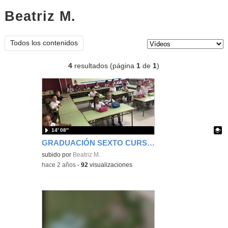
Beatriz M.
vídeos
Tipo de contenido:
Todos los contenidos
4
resultados (página
1
de
1
)
14′ 08″
GRADUACIÓN SEXTO CURSO 2023-2024
Contenido educativo.
subido por
Beatriz M.
-
hace 2 años
-
92
visualizaciones