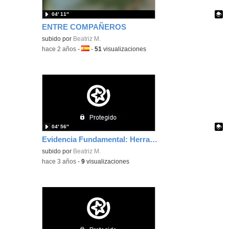
04′ 11″
ENTRE COMPAÑEROS
Contenido educativo.
subido por
Beatriz M.
-
hace 2 años
-
Idioma:
-
51
visualizaciones
04′ 56″
Evidencia Fundamental: Herramientas de Gestión de Aprendizaje_Google Classroom
Contenido educativo.
subido por
Beatriz M.
-
hace 3 años
-
9
visualizaciones