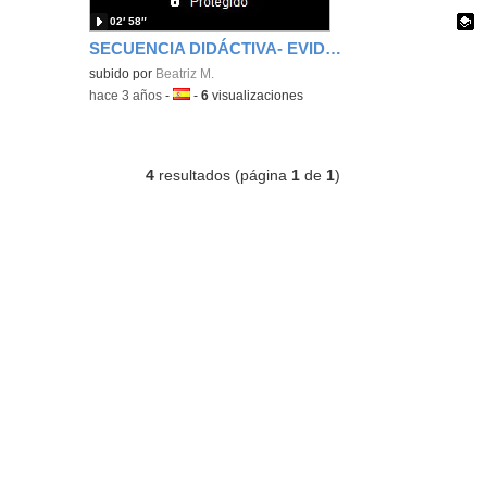
02′ 58″
SECUENCIA DIDÁCTIVA- EVIDENCIA INNOVACIÓN EDUCATIVA
Contenido educativo.
subido por
Beatriz M.
-
hace 3 años
-
Idioma:
-
6
visualizaciones
4
resultados (página
1
de
1
)