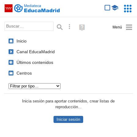
Mediateca de EducaMadrid
Saltar navegación
Servic
Educa
Palabra o frase:
Búsqueda avanzada
Ayuda
(en
ventana
Inicio
nueva)
Canal EducaMadrid
Últimos contenidos
Centros
Tipo de contenido:
Inicia sesión para aportar contenidos, crear listas de
reproducción...
Iniciar sesión