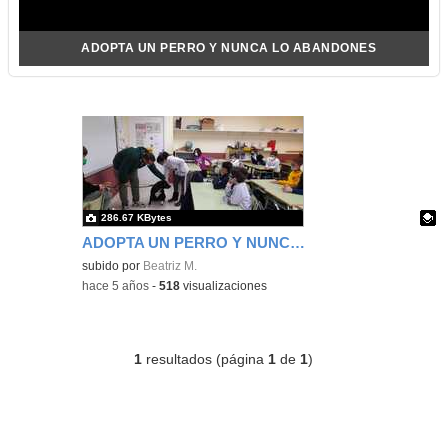
ADOPTA UN PERRO Y NUNCA LO ABANDONES
286.67 KBytes
ADOPTA UN PERRO Y NUNCA LO ABANDONES
Contenido educativo.
subido por
Beatriz M.
-
hace 5 años
-
518
visualizaciones
1
resultados (página
1
de
1
)