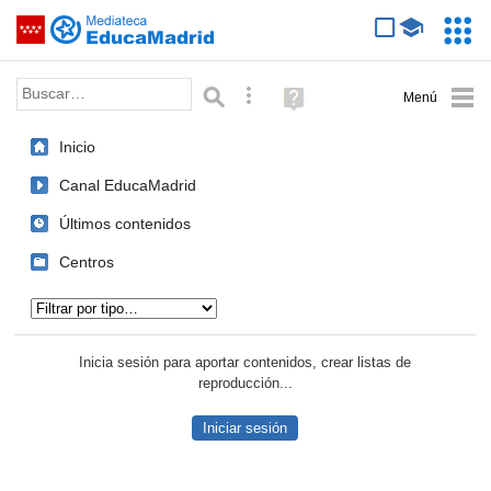
Mediateca de EducaMadrid
Saltar navegación
Servic
Educa
Palabra o frase:
Búsqueda avanzada
Ayuda
(en
ventana
Inicio
nueva)
Canal EducaMadrid
Últimos contenidos
Centros
Tipo de contenido:
Inicia sesión para aportar contenidos, crear listas de
reproducción...
Iniciar sesión