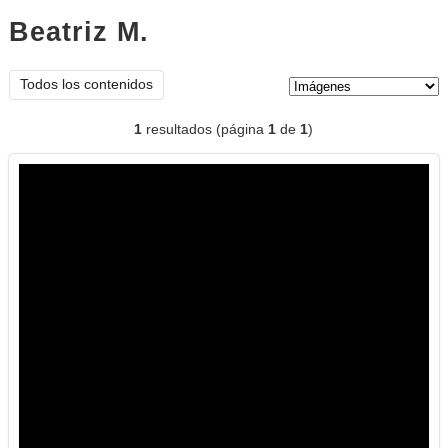
Beatriz M.
imágenes
Tipo de contenido:
Todos los contenidos
1
resultados (página
1
de
1
)