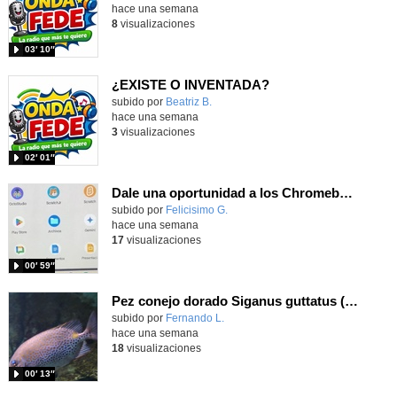
hace una semana
8
visualizaciones
03′ 10″
¿EXISTE O INVENTADA?
Contenido educativo.
subido por
Beatriz B.
-
hace una semana
3
visualizaciones
02′ 01″
Dale una oportunidad a los Chromebooks y utiliza un proyector para realizar talleres si no tienes pantallas táctiles
Contenido educativo.
subido por
Felicisimo G.
-
hace una semana
17
visualizaciones
00′ 59″
Pez conejo dorado Siganus guttatus (Bloch, 1786)
Contenido educativo.
subido por
Fernando L.
-
hace una semana
18
visualizaciones
00′ 13″