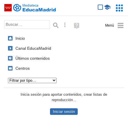
Mediateca de EducaMadrid
Saltar navegación
Servic
Educa
Palabra o frase:
Búsqueda avanzada
Ayuda
(en
ventana
Inicio
nueva)
Canal EducaMadrid
Últimos contenidos
Centros
Tipo de contenido:
Inicia sesión para aportar contenidos, crear listas de
reproducción...
Iniciar sesión