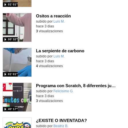
01′ 01″
Ositos a reacción
Contenido educativo.
subido por
Luis M.
-
hace 3 dias
3
visualizaciones
00′ 32″
La serpiente de carbono
Contenido educativo.
subido por
Luis M.
-
hace 3 dias
4
visualizaciones
01′ 01″
Programa con Scratch, 8 diferentes juegos para vivir la emoción de los partidos de España en el mundial 2026
Contenido educativo.
subido por
Felicisimo G.
-
hace 3 dias
3
visualizaciones
40′ 17″
¿EXISTE O INVENTADA?
Contenido educativo.
subido por
Beatriz B.
-