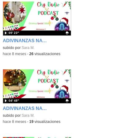
05′ 23″
ADIVINANZAS NAVIDEÑAS 2
Contenido educativo.
subido por
Sara M.
-
hace 8 meses
-
26
visualizaciones
04′ 48″
ADIVINANZAS NAVIDEÑAS 1
Contenido educativo.
subido por
Sara M.
-
hace 8 meses
-
19
visualizaciones