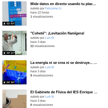
Mide datos en directo usando tu placa microbit y programando con MakeCode dos placas conectadas por radio
Contenido educativo.
subido por
Felicisimo G.
-
hace 22 horas
1
visualizaciones
02′ 03″
"Coheté": ¡Levitación flamígera!
Contenido educativo.
subido por
Luis M.
-
hace 3 dias
22
visualizaciones
00′ 21″
La energía ni se crea ni se destruye... ¡se experimenta! El Tierno en la Feria Madrid es Ciencia 2026
Contenido educativo.
subido por
Luis M.
-
hace 3 dias
8
visualizaciones
00′ 30″
El Gabinete de Física del IES Enrique Tierno Galván de Parla (Curso 25-26)
Contenido educativo.
subido por
Luis M.
-
hace 3 dias
6
visualizaciones