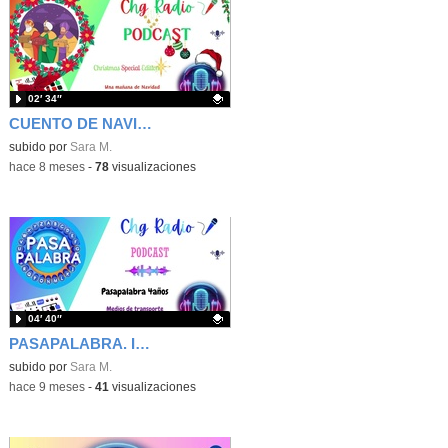
02′ 34″
CUENTO DE NAVIDAD
Contenido educativo.
subido por
Sara M.
-
hace 8 meses
-
78
visualizaciones
04′ 40″
PASAPALABRA. INFANTIL 4 AÑOS. Medios de transporte
Contenido educativo.
subido por
Sara M.
-
hace 9 meses
-
41
visualizaciones