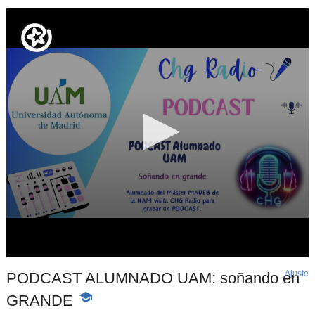
Ajuste
d
PODCAST ALUMNADO UAM: soñando en
p
GRANDE
-
Contenido