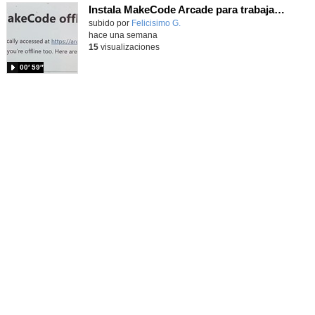
Instala MakeCode Arcade para trabajar offline en tu tablet, ordenador, Chromebook
Contenido educativo.
subido por
Felicisimo G.
-
hace una semana
15
visualizaciones
00′ 59″