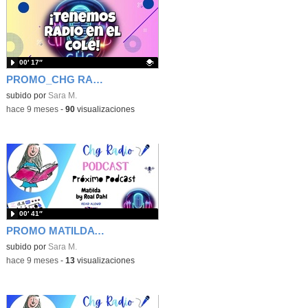
00′ 17″
PROMO_CHG RADIO
Contenido educativo.
subido por
Sara M.
-
hace 9 meses
-
90
visualizaciones
00′ 41″
PROMO MATILDA BY ROAL DAHL READ BY YEAR 5
subido por
Sara M.
-
hace 9 meses
-
13
visualizaciones