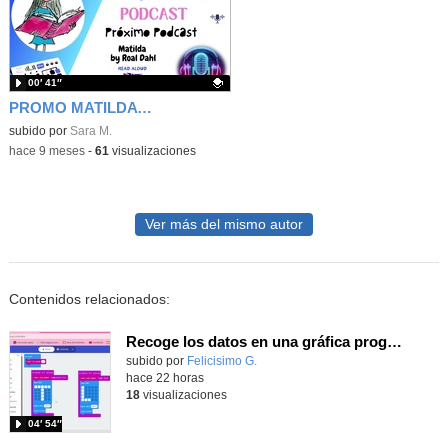
00′ 41″
PROMO MATILDA BY ROAL DAHL READ BY YEAR 5
Contenido educativo.
subido por
Sara M.
-
hace 9 meses
-
61
visualizaciones
Ver más del mismo autor
Contenidos relacionados:
Recoge los datos en una gráfica programando tu placa microbit con MakeCode y conoce la Tª y nivel de luz en este eclipse
Contenido educativo.
subido por
Felicisimo G.
-
hace 22 horas
18
visualizaciones
04′ 54″