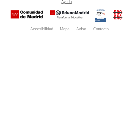
Ayuda
(en ventana nueva)
Certificación
Buzón
de
anónim
conformidad
del Pla
con el
Regiona
Esquema
contra l
Nacional de
Accesibilidad
Mapa
web
Aviso
legal
Contacto
Drogas 
Seguridad
la
(categoría
Comunid
MEDIA). El
de Madr
documento
se abrirá en
ventana
nueva.