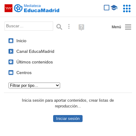
Mediateca de EducaMadrid
Saltar navegación
Servic
Educa
Palabra o frase:
Búsqueda avanzada
Ayuda
(en
ventana
Inicio
nueva)
Canal EducaMadrid
Últimos contenidos
Centros
Tipo de contenido:
Inicia sesión para aportar contenidos, crear listas de
reproducción...
Iniciar sesión