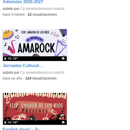
Admisión 2026-2027
subido por
Cp amadordelosrios madrid
-
hace 5 meses
-
12
visualizaciones
01′ 10″
Jornadas Culturales 2025_Amarock, el musical
Contenido educativo.
subido por
Cp amadordelosrios madrid
-
hace un año
-
124
visualizaciones
01′ 34″
English days! - Jornadas bilingües