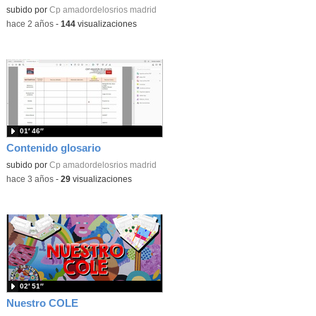
Contenido educativo.
subido por
Cp amadordelosrios madrid
-
hace 2 años
-
144
visualizaciones
01′ 46″
Contenido glosario
subido por
Cp amadordelosrios madrid
-
hace 3 años
-
29
visualizaciones
02′ 51″
Nuestro COLE