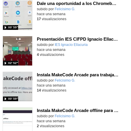
Dale una oportunidad a los Chromebooks y utiliza un proyector para realizar talleres si no tienes pantallas táctiles
Contenido educativo.
subido por
Felicisimo G.
-
hace una semana
17
visualizaciones
00′ 59″
Presentación IES CIFPD Ignacio Ellacuría
Contenido educativo.
subido por
IES Ignacio Ellacuria
-
hace una semana
4
visualizaciones
02′ 52″
Instala MakeCode Arcade para trabajar offline en tu tablet, ordenador, Chromebook
Contenido educativo.
subido por
Felicisimo G.
-
hace una semana
14
visualizaciones
00′ 59″
Instala MakeCode Arcade offline para programar grandes juegos sin necesidad de Internet
Contenido educativo.
subido por
Felicisimo G.
-
hace una semana
2
visualizaciones