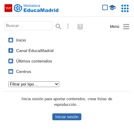
Mediateca de EducaMadrid
Saltar navegación
Servic
Educa
Palabra o frase:
Búsqueda avanzada
Ayuda
(en
ventana
Inicio
nueva)
Canal EducaMadrid
Últimos contenidos
Centros
Tipo de contenido:
Inicia sesión para aportar contenidos, crear listas de
reproducción...
Iniciar sesión