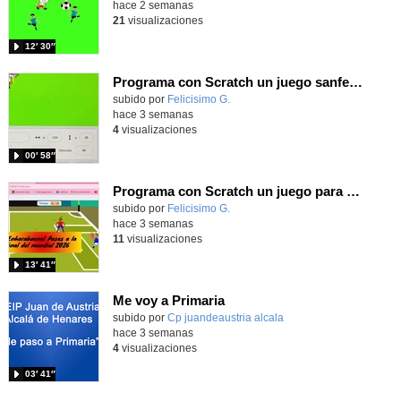
hace 2 semanas
21
visualizaciones
12′ 30″
Programa con Scratch un juego sanferminero con Mikel Merino evitando toros y dando toques al balón.
Contenido educativo.
subido por
Felicisimo G.
-
hace 3 semanas
4
visualizaciones
00′ 58″
Programa con Scratch un juego para vivir la emoción de los centros desde la banda de España
Contenido educativo.
subido por
Felicisimo G.
-
hace 3 semanas
11
visualizaciones
13′ 41″
Me voy a Primaria
Contenido educativo.
subido por
Cp juandeaustria alcala
-
hace 3 semanas
4
visualizaciones
03′ 41″