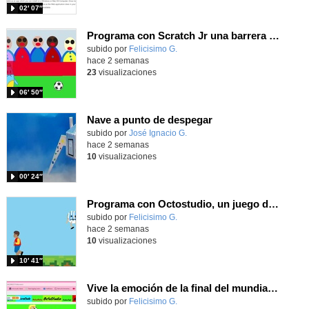
02′ 07″
Programa con Scratch Jr una barrera que se desplaza para dar sensación de movimiento
Contenido educativo.
subido por
Felicisimo G.
-
hace 2 semanas
23
visualizaciones
06′ 50″
Nave a punto de despegar
Contenido educativo.
subido por
José Ignacio G.
-
hace 2 semanas
10
visualizaciones
00′ 24″
Programa con Octostudio, un juego de 4 personajes ganando la copa del mundo saltando y esquivando rivales.
Contenido educativo.
subido por
Felicisimo G.
-
hace 2 semanas
10
visualizaciones
10′ 41″
Vive la emoción de la final del mundial programando con Scratch, un juego de toques y esquivar contrarios
Contenido educativo.
subido por
Felicisimo G.
-