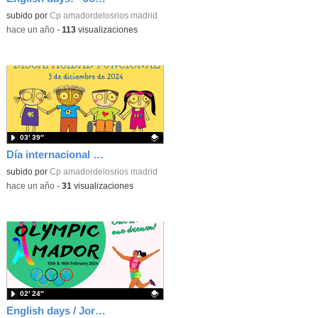
Contenido educativo.
subido por
Cp amadordelosrios madrid
-
hace un año
-
113
visualizaciones
03′ 39″
Día internacional de las personas con discapacidad funcional
Contenido educativo.
subido por
Cp amadordelosrios madrid
-
hace un año
-
31
visualizaciones
02′ 24″
English days / Jornadas bilingües