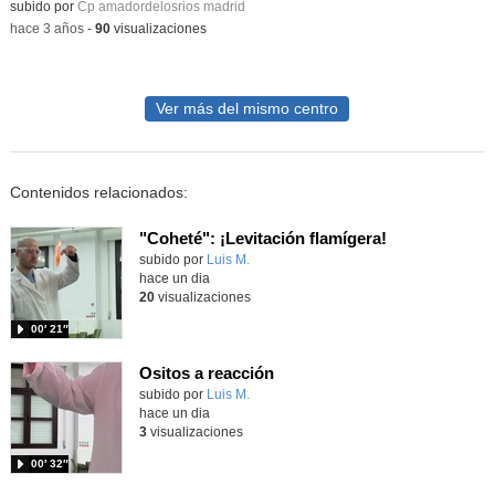
subido por
Cp amadordelosrios madrid
-
hace 3 años
-
90
visualizaciones
Ver más del mismo centro
Contenidos relacionados:
"Coheté": ¡Levitación flamígera!
Contenido educativo.
subido por
Luis M.
-
hace un dia
20
visualizaciones
00′ 21″
Ositos a reacción
Contenido educativo.
subido por
Luis M.
-
hace un dia
3
visualizaciones
00′ 32″