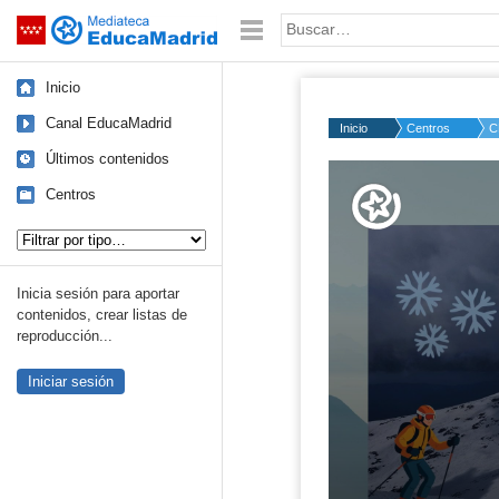
Mediateca de EducaMadrid
Saltar navegación
Palabra o frase:
Inicio
Canal EducaMadrid
Inicio
Centros
C
Últimos contenidos
Volume
50%
Centros
Tipo de contenido:
Inicia sesión para aportar
contenidos, crear listas de
reproducción...
Iniciar sesión