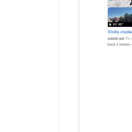
01′ 45″
Visita ciuda
subido por
Tic
-
hace 2 meses