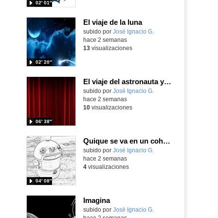
02′ 01″
El viaje de la luna
Contenido educativo.
subido por
José Ignacio G.
-
hace 2 semanas
13
visualizaciones
02′ 20″
El viaje del astronauta y la luna
Contenido educativo.
subido por
José Ignacio G.
-
hace 2 semanas
10
visualizaciones
06′ 38″
Quique se va en un cohete
Contenido educativo.
subido por
José Ignacio G.
-
hace 2 semanas
4
visualizaciones
04′ 08″
Imagina
Contenido educativo.
subido por
José Ignacio G.
-
hace 2 semanas