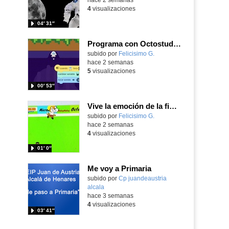
4
visualizaciones
04′ 31″
Programa con Octostudio, un juego moviendo la tablet para ganar con España, el mundial 2026
Contenido educativo.
subido por
Felicisimo G.
-
hace 2 semanas
5
visualizaciones
00′ 53″
Vive la emoción de la final del mundial 2026, programando con Scratch un juego de toques.
Contenido educativo.
subido por
Felicisimo G.
-
hace 2 semanas
4
visualizaciones
01′ 0″
Me voy a Primaria
Contenido educativo.
subido por
Cp juandeaustria
alcala
-
hace 3 semanas
4
visualizaciones
03′ 41″