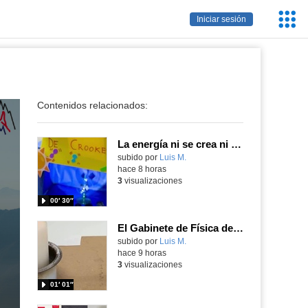
Servic
Iniciar sesión
Educa
Contenidos relacionados:
La energía ni se crea ni se destruye... ¡se experimenta! El Tierno en la Feria Madrid es Ciencia 2026
Contenido educativo.
subido por
Luis M.
-
hace 8 horas
3
visualizaciones
00′ 30″
El Gabinete de Física del IES Enrique Tierno Galván de Parla (Curso 25-26)
Contenido educativo.
subido por
Luis M.
-
hace 9 horas
3
visualizaciones
01′ 01″