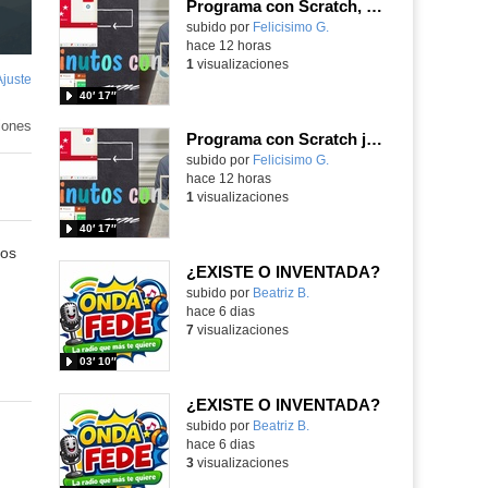
Programa con Scratch, 8 diferentes juegos para vivir la emoción de los partidos de España en el mundial 2026
Contenido educativo.
subido por
Felicisimo G.
-
hace 12 horas
1
visualizaciones
Ajuste
de
40′ 17″
pantalla
iones
Programa con Scratch juegos con los partidos del mundial 2026 ganados por España
Contenido educativo.
subido por
Felicisimo G.
-
hace 12 horas
1
visualizaciones
40′ 17″
nos
¿EXISTE O INVENTADA?
Contenido educativo.
subido por
Beatriz B.
-
hace 6 dias
7
visualizaciones
03′ 10″
¿EXISTE O INVENTADA?
Contenido educativo.
subido por
Beatriz B.
-
hace 6 dias
3
visualizaciones