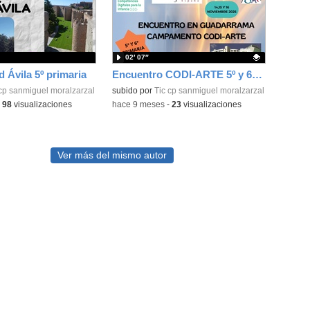
02′ 07″
d Ávila 5º primaria
Encuentro CODI-ARTE 5º y 6º primaria
 cp sanmiguel moralzarzal
Contenido educativo.
subido por
Tic cp sanmiguel moralzarzal
-
98
visualizaciones
-
hace 9 meses
-
23
visualizaciones
Ver más del mismo autor