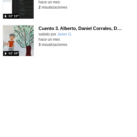
hace un mes
2
visualizaciones
02′ 15″
Cuento 3. Alberto, Daniel Corrales, Daniel Valdés, Luca y Aldric.
Contenido educativo.
subido por
Javier G.
-
hace un mes
3
visualizaciones
02′ 49″