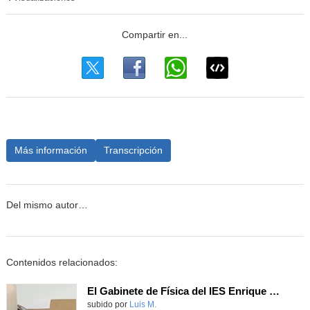
Más información
Transcripción
Del mismo autor…
Contenidos relacionados:
El Gabinete de Física del IES Enrique Tierno Galván de Parla (Curso 25-26)
Contenido educativo.
subido por
Luis M.
-