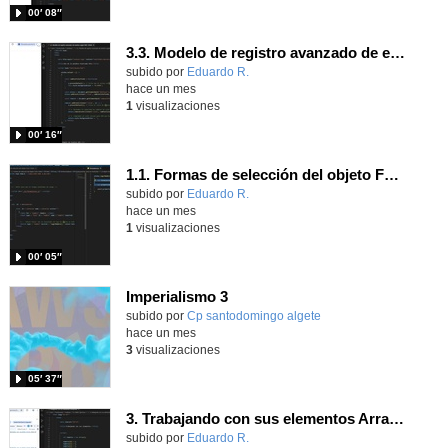
00′ 08″
3.3. Modelo de registro avanzado de eventos según W3C 3.
Contenido educativo.
subido por
Eduardo R.
-
hace un mes
1
visualizaciones
00′ 16″
1.1. Formas de selección del objeto Form 3
Contenido educativo.
subido por
Eduardo R.
-
hace un mes
1
visualizaciones
00′ 05″
Imperialismo 3
Contenido educativo.
subido por
Cp santodomingo algete
-
hace un mes
3
visualizaciones
05′ 37″
3. Trabajando con sus elementos Array JavaScripts
Contenido educativo.
subido por
Eduardo R.
-