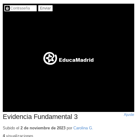
Contenido protegido…
Ajuste
d
Evidencia Fundamental 3
p
Subido el
2 de noviembre de 2023
por
Carolina G.
4
visualizaciones