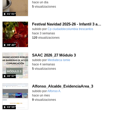
hace un dia
5
visualizaciones
01′ 01″
Festival Navidad 2025-26 - Infantil 3 años
subido por
Cp ciudaddecolumbia trescantos
-
hace 3 semanas
120
visualizaciones
08′ 40″
SAAC 2026_27 Módulo 3
subido por
Mediateca ismie
-
hace 4 semanas
5
visualizaciones
00′ 57″
Alfonso_Alcalde_EvidenciaArea_3
Contenido educativo.
subido por
Alfonso A.
-
hace un mes
9
visualizaciones
03′ 55″