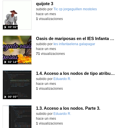
quijote 3
subido por
Tic cp jorgeguillen mostoles
-
hace un mes
1
visualizaciones
00′ 06″
Oasis de mariposas en el IES Infanta Elena
subido por
Ies infantaelena galapagar
-
hace un mes
71
visualizaciones
02′ 14″
1.4. Acceso a los nodos de tipo atributo. Parte 3.
Contenido educativo.
subido por
Eduardo R.
-
hace un mes
1
visualizaciones
00′ 05″
1.3. Acceso a los nodos. Parte 3.
Contenido educativo.
subido por
Eduardo R.
-
hace un mes
1
visualizaciones