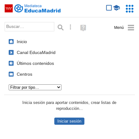
Mediateca de EducaMadrid
Saltar navegación
Servic
Educa
Palabra o frase:
Búsqueda avanzada
Ayuda
(en
ventana
Inicio
nueva)
Canal EducaMadrid
Últimos contenidos
Centros
Tipo de contenido:
Inicia sesión para aportar contenidos, crear listas de
reproducción...
Iniciar sesión